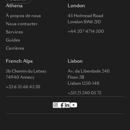
Athena
London
À propos de nous
45 Holmead Road
London SW6 2JD
Nous contacter
+44 207 4714 500
Services
Guides
Carrières
French Alps
Lisbon
5b Chemin du Letsay
Av. da Liberdade 240
74940 Annecy
Floor 2B
Lisbon 1250-148
+33 6 35 66 43 30
+351 21 240 05 75