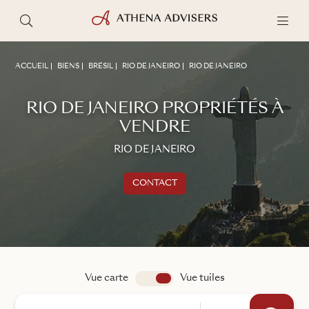
ACCUEIL
BIENS
BRÉSIL
RIO DE JANEIRO
RIO DE JANEIRO
RIO DE JANEIRO PROPRIÉTÉS À
VENDRE
RIO DE JANEIRO
CONTACT
Nous contacter
ÉCHANGER AVEC UN CONSEILLER
IMMOBILIER
Vue carte
app.search.view
Vue tuiles