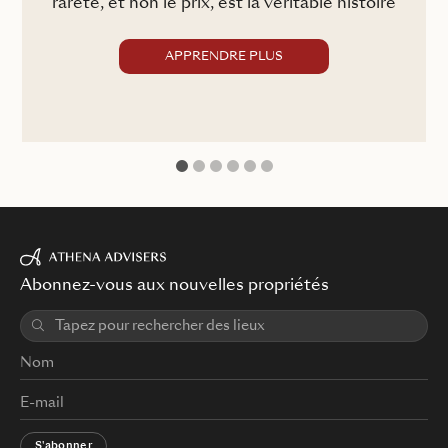
rareté, et non le prix, est la véritable histoire
APPRENDRE PLUS
1
2
3
4
5
6
Abonnez-vous aux nouvelles propriétés
S'abonner