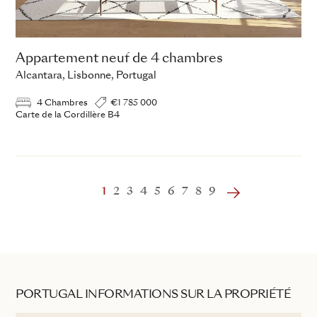
Appartement neuf de 4 chambres
Alcantara, Lisbonne, Portugal
4 Chambres
€1 785 000
Carte de la Cordillère B4
‹
1
2
3
4
5
6
7
8
9
›
PORTUGAL INFORMATIONS SUR LA PROPRIÉTÉ