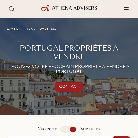
ACCUEIL
BIENS
PORTUGAL
PORTUGAL PROPRIÉTÉS À
VENDRE
TROUVEZ VOTRE PROCHAIN PROPRIÉTÉ À VENDRE À
PORTUGAL
CONTACT
Nous contacter
ÉCHANGER AVEC UN CONSEILLER
IMMOBILIER
Vue carte
app.search.view
Vue tuiles