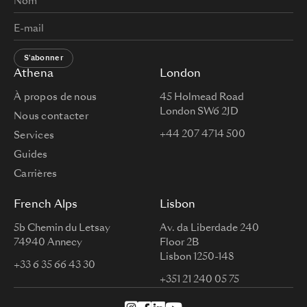
S'abonner
Athena
London
À propos de nous
45 Holmead Road
London SW6 2JD
Nous contacter
+44 207 4714 500
Services
Guides
Carrières
French Alps
Lisbon
5b Chemin du Letsay
Av. da Liberdade 240
74940 Annecy
Floor 2B
Lisbon 1250-148
+33 6 35 66 43 30
+351 21 240 05 75