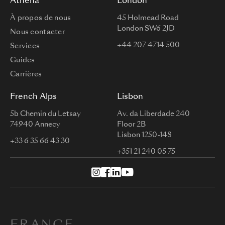
Athena
London
À propos de nous
45 Holmead Road
London SW6 2JD
Nous contacter
+44 207 4714 500
Services
Guides
Carrières
French Alps
Lisbon
5b Chemin du Letsay
Av. da Liberdade 240
74940 Annecy
Floor 2B
Lisbon 1250-148
+33 6 35 66 43 30
+351 21 240 05 75