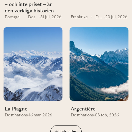
– och inte priset – är
den verkliga historien
Portugal
·
Destinations
·
31 jul, 2026
Frankrike
·
Destinations
·
20 jul, 2026
La Plagne
Argentière
Destinations
·
16 mar, 2026
Destinations
·
03 feb, 2026
Ladda fler