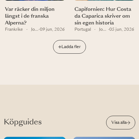
Var räcker din miljon
Capifornien: Hur Costa
längst i de franska
da Caparica skriver om
Alperna?
sin egen historia
Frankrike
·
Journal
·
09 jun, 2026
Portugal
·
Journal
·
05 jun, 2026
Ladda fler
Köpguides
Visa alla