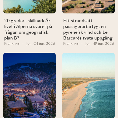
20 graders skillnad: Är
Ett strandsatt
livet i Alperna svaret på
passagerarfartyg, en
frågan om geografisk
pyreneisk vind och Le
plan B?
Barcarès tysta uppgång
Frankrike
·
Journal
·
24 jun, 2026
Frankrike
·
Journal
·
19 jun, 2026