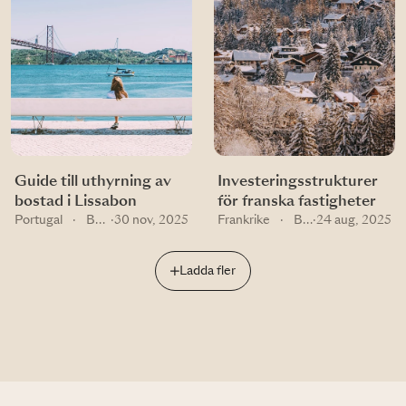
Guide till uthyrning av
Investeringsstrukturer
bostad i Lissabon
för franska fastigheter
Portugal
·
Buying guides
·
30 nov, 2025
Frankrike
·
Buying guides
·
24 aug, 2025
Ladda fler