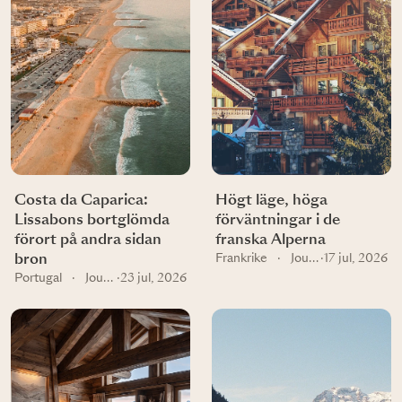
Costa da Caparica:
Högt läge, höga
Lissabons bortglömda
förväntningar i de
förort på andra sidan
franska Alperna
bron
Frankrike
·
Journal
·
17 jul, 2026
Portugal
·
Journal
·
23 jul, 2026