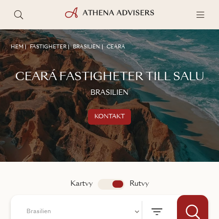
HEM
FASTIGHETER
BRASILIEN
CEARÁ
CEARÁ FASTIGHETER TILL SALU
BRASILIEN
KONTAKT
Kontakta oss
TALA MED EN MÄKLARE
Kartvy
app.search.view
Rutvy
Brasilien