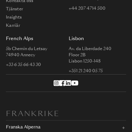
Kontakta oss
+44 207 4714 500
Tjänster
Insights
Karriär
French Alps
Lisbon
5b Chemin du Letsay
Av. da Liberdade 240
74940 Annecy
Floor 2B
Lisbon 1250-148
+33 6 35 66 43 30
+351 21 240 05 75
FRANKRIKE
Franska Alperna