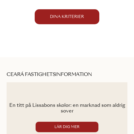
DINA KRITERIER
CEARÁ FASTIGHETSINFORMATION
En titt på Lissabons skolor: en marknad som aldrig
Co
sover
LÄR DIG MER