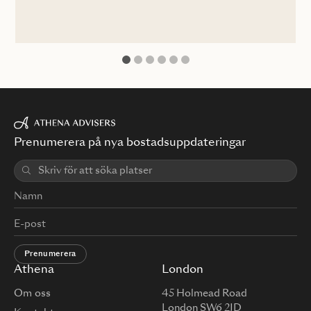
1
2
3
4
5
6
Prenumerera på nya bostadsuppdateringar
Prenumerera
Athena
London
Om oss
45 Holmead Road
London SW6 2JD