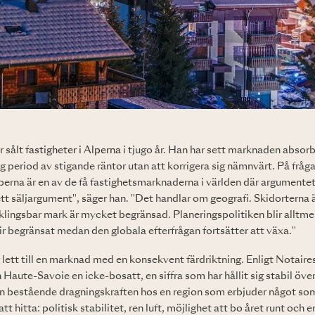
r sålt
fastigheter i Alperna
i tjugo år. Han har sett marknaden absorbe
 period av stigande räntor utan att korrigera sig nämnvärt. På fråga
lperna är en av de få fastighetsmarknaderna i världen där argument
 ett säljargument", säger han. "Det handlar om geografi. Skidorterna 
lingsbar mark är mycket begränsad. Planeringspolitiken blir alltme
lir begränsat medan den globala efterfrågan fortsätter att växa."
ett till en marknad med en konsekvent färdriktning. Enligt Notaire
 Haute-Savoie en icke-bosatt, en siffra som har hållit sig stabil öv
n bestående dragningskraften hos en region som erbjuder något so
tt hitta: politisk stabilitet, ren luft, möjlighet att bo året runt och 