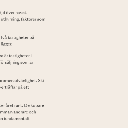
öjd över havet.
å uthyrning, faktorer som
Två fastigheter på
ligger.
a är fastigheter i
försäljning som är
a, promenadvänlighet. Ski-
erträffar på ett
ter året runt. De köpare
 sommarvandrare och
 en fundamentalt