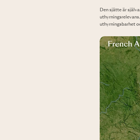
Den sjätte är själv
uthyrningsrelevans. 
uthyrningsbarhet oc