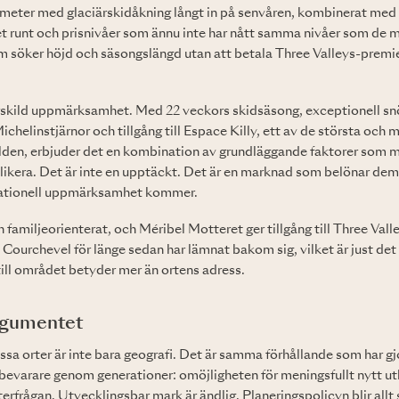
 meter med glaciärskidåkning långt in på senvåren, kombinerat med
et runt och prisnivåer som ännu inte har nått samma nivåer som de m
m söker höjd och säsongslängd utan att betala Three Valleys-premie
rskild uppmärksamhet. Med 22 veckors skidsäsong, exceptionell snöti
chelinstjärnor och tillgång till Espace Killy, ett av de största och
lden, erbjuder det en kombination av grundläggande faktorer som m
likera. Det är inte en upptäckt. Det är en marknad som belönar dem
nationell uppmärksamhet kommer.
ch familjeorienterat, och Méribel Motteret ger tillgång till Three Valle
Courchevel för länge sedan har lämnat bakom sig, vilket är just de
 till området betyder mer än ortens adress.
rgumentet
sa orter är inte bara geografi. Det är samma förhållande som har gj
debevarare genom generationer: omöjligheten för meningsfullt nytt u
erfrågan. Utvecklingsbar mark är ändlig. Planeringspolicyn blir allt