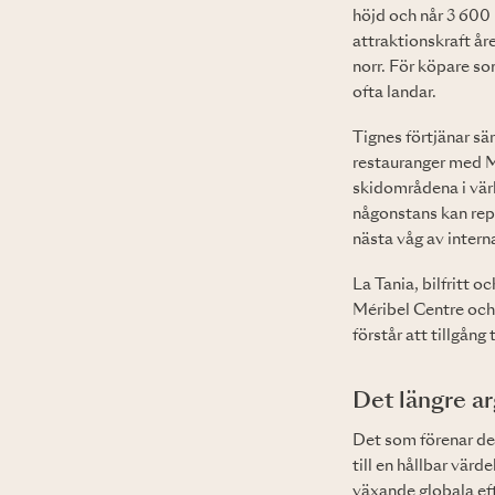
höjd och når 3 600
attraktionskraft år
norr. För köpare so
ofta landar.
Tignes förtjänar sä
restauranger med Mi
skidområdena i vär
någonstans kan rep
nästa våg av inter
La Tania, bilfritt o
Méribel Centre och 
förstår att tillgång
Det längre a
Det som förenar des
till en hållbar vär
växande globala eft