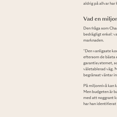
aldrig på allvar har 
Vad en miljon
Den fråga som Charl
bedrägligt enkel: v
marknaden.
"Den vanligaste kom
eftersom de bästa e
garantisystemet, so
väletablerad väg. M
begränsat väntar in
På miljonnivå kan k
Men budgeten är ba
med att noggrant ku
har han identifierat