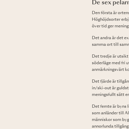
De sex pelar
Den första är ortens
Höghöjdsorter erbju
över tid ger menings
Det andra är det ex
samma ort till samm
Det tredje är utsikt
söderläge med fri u
anmärkningsvärt ko
Det fjärde är tillgå
in/ski-out är gulds
meningsfullt sätt en
Det femte är byns l
som anländer till A
människor som bygge
annorlunda tillgång