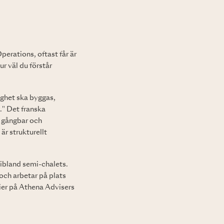
perations, oftast får är
r väl du förstår
ighet ska byggas,
." Det franska
n gångbar och
r strukturellt
 ibland semi-chalets.
och arbetar på plats
nier på Athena Advisers