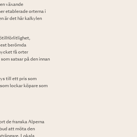
 en växande
er etablerade orterna i
n är det här kalkylen
llförlitlighet,
 mest berömda
ycket få orter
 som satsar på den innan
ys till ett pris som
t som lockar köpare som
ort de franska Alperna
tbud att möta den
 strängare. Lokala