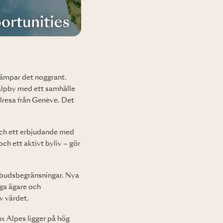
lämpar det noggrant.
 alpby med ett samhälle
ilresa från Genève. Det
och ett erbjudande med
h ett aktivt byliv – gör
tbudsbegränsningar. Nya
ga ägare och
v värdet.
x Alpes ligger på hög