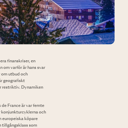
ra finanskriser, en
n om varför är hans svar
et om utbud och
är geografiskt
r restriktiv. Dynamiken
s de France är var femte
er konjunkturcyklerna och
m europeiska köpare
en tillgångsklass som