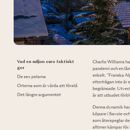
Vad en miljon euro faktiskt
Charlie Williams ha
ger
pandemi och en lång
enkelt. "Franska A
De sex pelarna
efterfrågan inte är
Orterna som är värda att förstå
begränsade. Utveck
Det längre argumentet
är att utbudet förb
Denna dynamik har l
köpare i Savoie och
som återspeglar de
alltmer kämpar för a