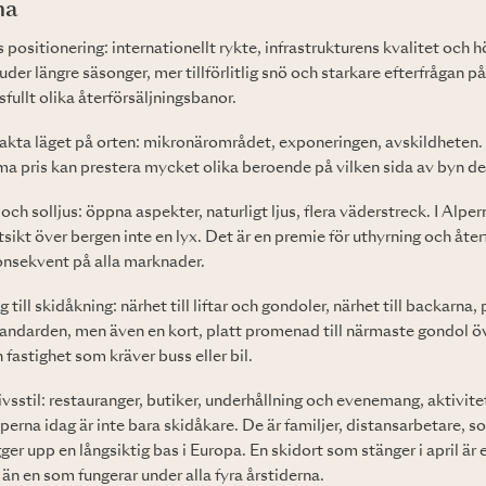
na
 positionering: internationellt rykte, infrastrukturens kvalitet och h
der längre säsonger, mer tillförlitlig snö och starkare efterfrågan p
fullt olika återförsäljningsbanor.
akta läget på orten: mikronärområdet, exponeringen, avskildheten. 
a pris kan prestera mycket olika beroende på vilken sida av byn de 
 och solljus: öppna aspekter, naturligt ljus, flera väderstreck. I Alpern
tsikt över bergen inte en lyx. Det är en premie för uthyrning och åter
nsekvent på alla marknader.
ng till skidåkning: närhet till liftar och gondoler, närhet till backarn
tandarden, men även en kort, platt promenad till närmaste gondol öv
 fastighet som kräver buss eller bil.
ivsstil: restauranger, butiker, underhållning och evenemang, aktivite
lperna idag är inte bara skidåkare. De är familjer, distansarbetare,
r upp en långsiktig bas i Europa. En skidort som stänger i april är
 än en som fungerar under alla fyra årstiderna.