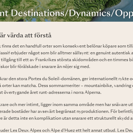
r värda att förstå
 finns det en handfull orter som konsekvent belönar köpare som til
sif erbjuder något som blir alltmer sällsynt: en genuint autentisk
, tillgång till ett av Frankrikes största skidområden och en timmes b
skor blir förälskade i snarare än nöjer sig med.
rar den stora Portes du Soleil-domänen, ger internationellt rykte 
å orter kan matcha. Dess sommarmeriter – mountainbike, vandring oc
est övertygande året runt-adresserna i norra Alperna.
krare och mer intimt, ligger inom samma område men har snävare u
erade bostäder har avsevärt begränsat nyproduktionen. För befintli
r detta inte en komplikation utan snarare ett strukturellt skydd a
juder Les Deux Alpes och Alpe d'Huez ett helt annat utbud. Les Deu