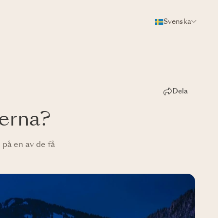
Svenska
Dela
perna?
 på en av de få