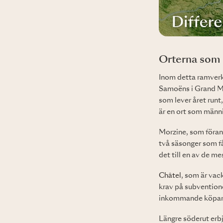
Orterna som ä
Inom detta ramverk
Samoëns i Grand Mas
som lever året runt
är en ort som männi
Morzine, som förank
två säsonger som f
det till en av de m
Châtel
, som är vac
krav på subvention
inkommande köpare ä
Längre söderut erb