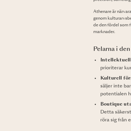
Athenare är närvar
genom kulturarvsbe
de den fördel som 
marknader.
Pelarna i den
Intellektuel
prioriterar k
Kulturell för
säljer inte b
potentialen h
Boutique uta
Detta säkerst
röra sig från 