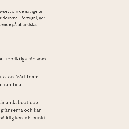
avsett om de navigerar
ridorerna i Portugal
, ger
roende på utländska
, uppriktiga råd som
titeten. Vårt team
n framtida
vår anda boutique.
r gränserna och kan
pålitlig kontaktpunkt.