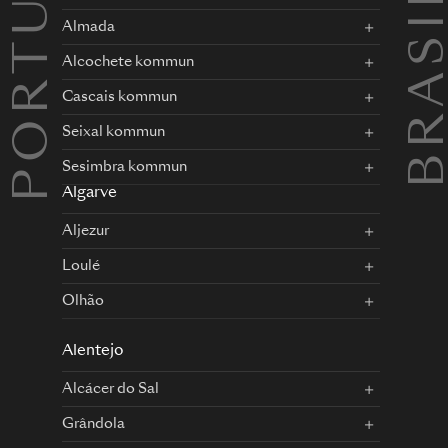
PORTUGAL
BRASILI
Almada
Alcochete kommun
Cascais kommun
Seixal kommun
Sesimbra kommun
Algarve
Aljezur
Loulé
Olhão
Alentejo
Alcácer do Sal
Grândola