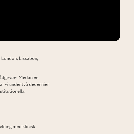
 i London, Lissabon,
 rådgivare. Medan en
ar vi under två decennier
stitutionella
kling med klinisk