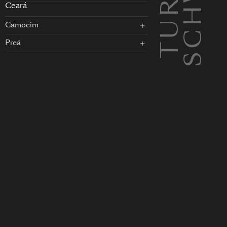
EN
Ceará
Camocim
Preá