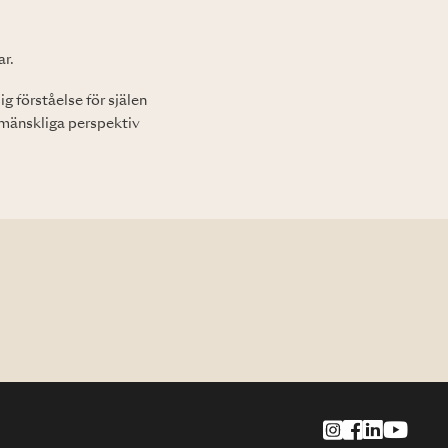
ar.
g förståelse för själen
 mänskliga perspektiv