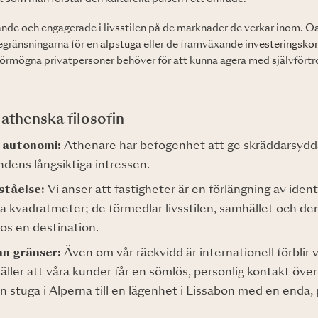
ande och engagerade i livsstilen på de marknader de verkar inom. O
gränsningarna för en
alpstuga
eller de framväxande
investeringskor
förmögna privatpersoner behöver för att kunna agera med självfört
 athenska filosofin
l autonomi:
Athenare har befogenhet att ge skräddarsydda
undens långsiktiga intressen.
ståelse:
Vi anser att fastigheter är en förlängning av iden
ara kvadratmeter; de förmedlar livsstilen, samhället och de
os en destination.
n gränser:
Även om vår räckvidd är internationell förblir 
äller att våra kunder får en sömlös, personlig kontakt öve
en stuga i Alperna till en lägenhet i Lissabon med en enda, 