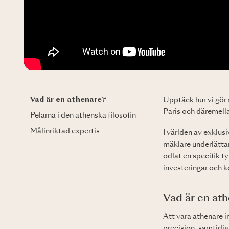
Vad är en athenare?
Upptäck hur vi gör 
Paris och däremell
Pelarna i den athenska filosofin
Målinriktad expertis
I världen av exklus
mäklare underlättar
odlat en specifik t
investeringar och k
Vad är en at
Att vara athenare 
precision, samtidig