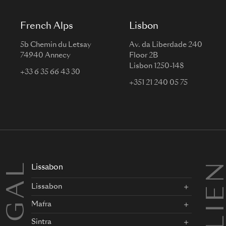
French Alps
Lisbon
5b Chemin du Letsay
Av. da Liberdade 240
74940 Annecy
Floor 2B
Lisbon 1250-148
+33 6 35 66 43 30
+351 21 240 05 75
Lissabon
Lissabon
Mafra
Sintra