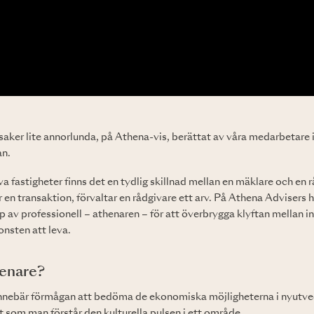
saker lite annorlunda, på Athena-vis, berättat av våra medarbetare
an.
iva fastigheter finns det en tydlig skillnad mellan en mäklare och en
 en transaktion, förvaltar en rådgivare ett arv. På Athena Advisers h
yp av professionell – athenaren – för att överbrygga klyftan mellan in
onsten att leva.
henare?
innebär förmågan att bedöma de ekonomiska möjligheterna i nyutvec
t som man förstår den kulturella pulsen i ett område.