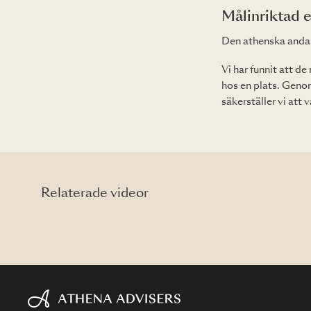
Målinriktad e
Den athenska andan 
Vi har funnit att d
hos en plats. Genom
säkerställer vi att v
Relaterade videor