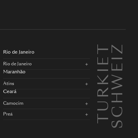
TURKIET
SCHWEIZ
EN
Rio de Janeiro
Rio de Janeiro
Maranhão
Atins
Ceará
Camocim
Preá