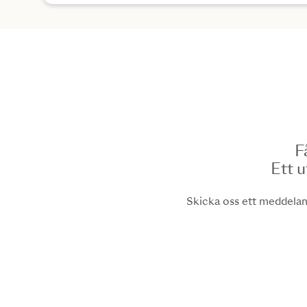
F
Ett u
Skicka oss ett meddeland