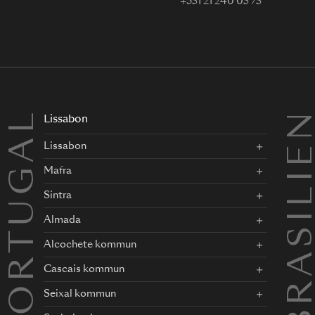
+351 21 240 05 75
PORTUGAL
BRASILI
Lissabon
Lissabon
Mafra
Sintra
Almada
Alcochete kommun
Cascais kommun
Seixal kommun