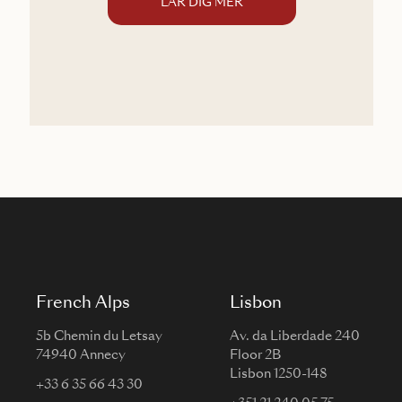
LÄR DIG MER
French Alps
Lisbon
5b Chemin du Letsay
Av. da Liberdade 240
74940 Annecy
Floor 2B
Lisbon 1250-148
+33 6 35 66 43 30