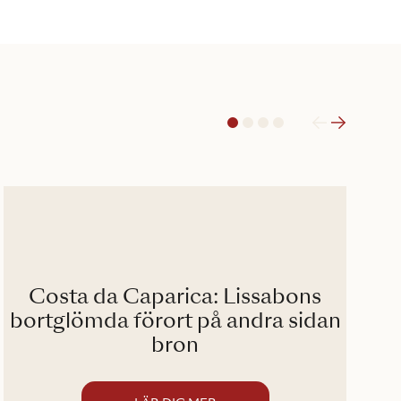
1
2
3
4
Costa da Caparica: Lissabons
Hö
bortglömda förort på andra sidan
bron