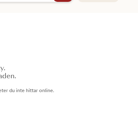
y.
naden.
er du inte hittar online.