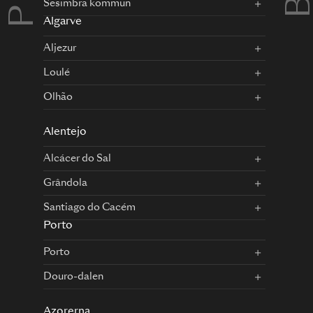
Sesimbra kommun
Algarve
Aljezur
Loulé
Olhão
Alentejo
Alcácer do Sal
Grândola
Santiago do Cacém
Porto
Porto
Douro-dalen
Azorerna