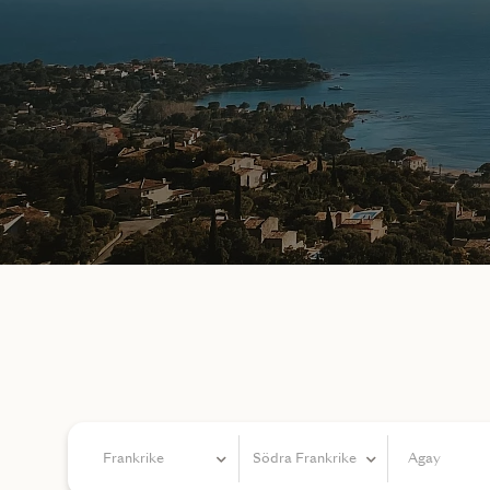
Frankrike
Södra Frankrike
Agay