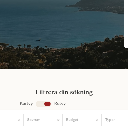
Filtrera din sökning
Kartvy
app.search.view
Rutvy
Sovrum
Sovrum
Budget
Typer