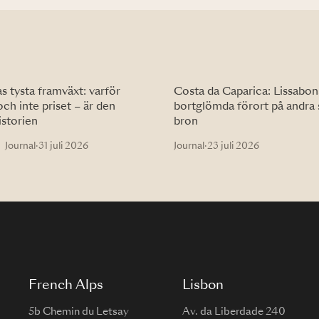
 tysta framväxt: varför
Costa da Caparica: Lissabon
och inte priset – är den
bortglömda förort på andra 
istorien
bron
Journal
·
31 juli 2026
Journal
·
23 juli 2026
French Alps
Lisbon
5b Chemin du Letsay
Av. da Liberdade 240