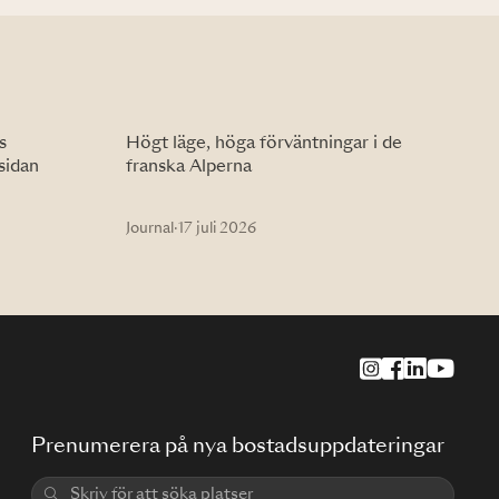
s
Högt läge, höga förväntningar i de
sidan
franska Alperna
Journal
·
17 juli 2026
Prenumerera på nya bostadsuppdateringar