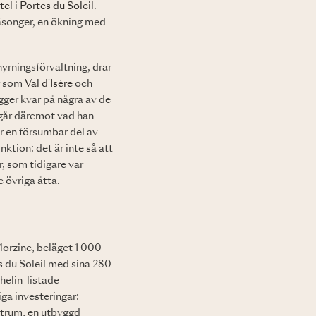
tel
i
Portes du Soleil
.
äsonger, en ökning med
hyrningsförvaltning, drar
er som
Val d'Isère
och
igger kvar på några av de
går däremot vad han
r en försumbar del av
ktion: det är inte så att
, som tidigare var
 övriga åtta.
Morzine, beläget 1 000
s du Soleil med sina 280
helin-listade
iga investeringar:
ntrum, en utbyggd