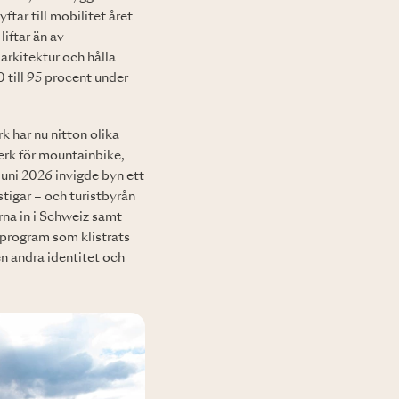
ftar till mobilitet året
liftar än av
arkitektur och hålla
 till 95 procent under
 har nu nitton olika
erk för mountainbike,
juni 2026 invigde byn ett
stigar – och turistbyrån
na in i Schweiz samt
 program som klistrats
n andra identitet och