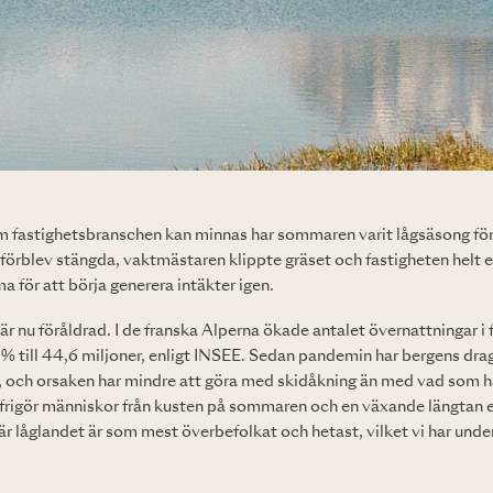
m fastighetsbranschen kan minnas har sommaren varit lågsäsong för
förblev stängda, vaktmästaren klippte gräset och fastigheten helt 
a för att börja generera intäkter igen.
r nu föråldrad. I de franska Alperna ökade antalet övernattningar i 
 till 44,6 miljoner, enligt INSEE. Sedan pandemin har bergens drag
, och orsaken har mindre att göra med skidåkning än med vad som hä
frigör människor från kusten på sommaren och en växande längtan ef
 när låglandet är som mest överbefolkat och hetast, vilket vi har under