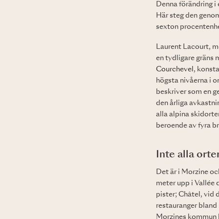
Denna förändring i 
Här steg den genom
sexton procentenhet
Laurent Lacourt, m
en tydligare gräns
Courchevel
, konst
högsta nivåerna i 
beskriver som en g
den årliga avkastni
alla alpina skidort
beroende av fyra br
Inte alla orte
Det är i Morzine oc
meter upp i Vallée
pister; Châtel, vid
restauranger bland s
Morzines kommun har