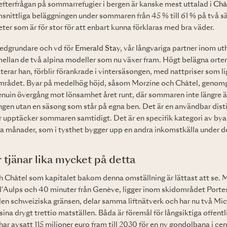
efterfrågan på sommarrefugier i bergen är kanske mest uttalad i
Châ
snittliga beläggningen under sommaren från 45 % till 61 % på två s
er som är för stor för att enbart kunna förklaras med bra väder.
edgrundare och vd för
Emerald Stay
, vår långvariga partner inom ut
 mellan de två alpina modeller som nu växer fram. Högt belägna ort
aterar han, förblir förankrade i vintersäsongen, med nattpriser som l
området. Byar på medelhög höjd, såsom Morzine och Châtel, genom
enuin övergång mot lönsamhet året runt, där sommaren inte längre ä
ngen utan en säsong som står på egna ben. Det är en användbar distin
er upptäcker sommaren samtidigt. Det är en specifik kategori av byar
a månader, som i tysthet bygger upp en andra inkomstkälla under de
r tjänar lika mycket på detta
h Châtel som kapitalet bakom denna omställning är lättast att se. 
 d'Aulps och 40 minuter från Genève, ligger inom skidområdet Porte
 den schweiziska gränsen, delar samma liftnätverk och har nu två Mic
ina drygt trettio matställen. Båda är föremål för långsiktiga offentl
 avsatt 115 miljoner euro fram till 2030 för en ny gondolbana i ce