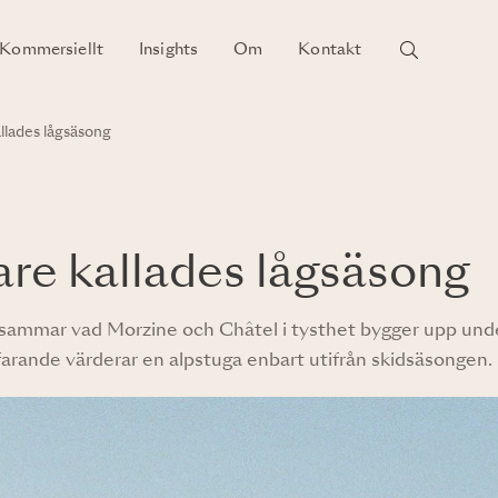
Kommersiellt
Insights
Om
Kontakt
llades lågsäsong
re kallades lågsäsong
märksammar vad Morzine och Châtel i tysthet bygger upp und
arande värderar en alpstuga enbart utifrån skidsäsongen.