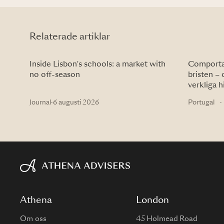
Relaterade artiklar
Inside Lisbon's schools: a market with
Comportas
no off-season
bristen – 
verkliga h
Journal
·
6 augusti 2026
Portugal
·
Athena
London
Om oss
45 Holmead Road