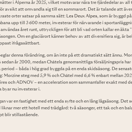
nätter i Alperna år 2025, vilket motsvarar nära tre fjärdedelar av all
 för avsikt att omvandla sig till en sommarort. Det är talande att äv
raste orter satsar på samma sätt:
Les Deux Alpes
, som är byggd p
inbana upp till 3 600 meter, investerar för närvarande i sportanlägg
vändas året runt, uttryckligen för att bli vad orten kallar en äkta "l
songen. Om en glaciärort känner behov av att diversifiera sig, är be
past ifrågasättbart.
eglar denna förändring, om än inte på ett dramatiskt sätt ännu. Morz
6 % sedan år 2000, medan Châtels genomsnittliga försäljningspris h
period – båda i hög grad byggda på en enda skidsäsong. De senaste 
g: Morzine steg med 5,9 % och Châtel med 6,6 % enbart mellan 2023
aires och ADNOV – en acceleration som sammanfaller exakt med den
byar nu investerar i.
an var en fastighet med ett enda syfte och en lång lågsäsong. Det 
liknar mer ett hotell med trädgård: två säsonger, ett tak och en ba
t blir stillastående.