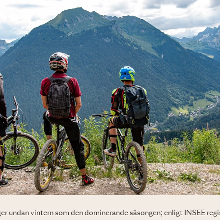
nger undan vintern som den dominerande säsongen; enligt INSEE regi