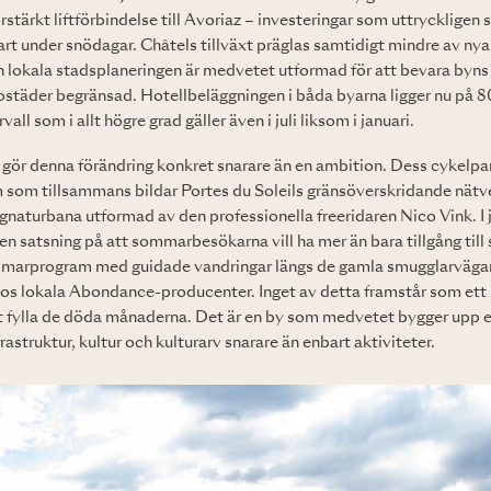
stärkt liftförbindelse till Avoriaz – investeringar som uttryckligen sy
art under snödagar. Châtels tillväxt präglas samtidigt mindre av nya 
 lokala stadsplaneringen är medvetet utformad för att bevara byns 
ostäder begränsad. Hotellbeläggningen i båda byarna ligger nu på 80
all som i allt högre grad gäller även i juli liksom i januari.
gör denna förändring konkret snarare än en ambition. Dess cykelpark
m som tillsammans bildar Portes du Soleils gränsöverskridande nätv
ignaturbana utformad av den professionella freeridaren Nico Vink. I 
 en satsning på att sommarbesökarna vill ha mer än bara tillgång till 
mmarprogram med guidade vandringar längs de gamla smugglarvägar
 hos lokala Abondance-producenter. Inget av detta framstår som ett
tt fylla de döda månaderna. Det är en by som medvetet bygger upp e
astruktur, kultur och kulturarv snarare än enbart aktiviteter.