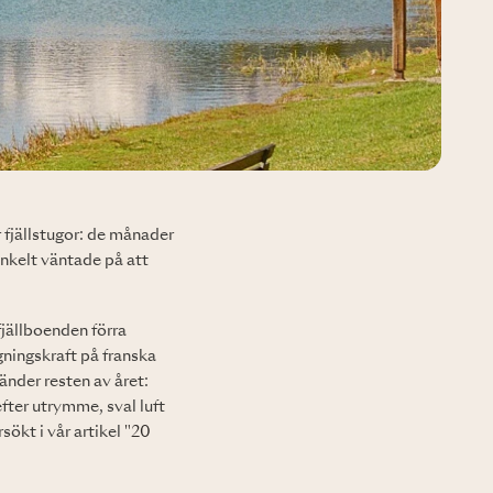
 fjällstugor: de månader
enkelt väntade på att
fjällboenden förra
ningskraft på franska
nder resten av året:
ter utrymme, sval luft
sökt i vår artikel
"20