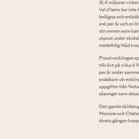
18,4 miljoner vinter
Val d'Isère har inte
belägna och snösäk
snö per år och en l
utrymmen som kan an
utpost under skidsä
medelhög höjd knap
Prisutvecklingen sp
tillväxt på cirka 
per år under samma 
snabbare utvecklin
uppgifter från Not
säsonger som dessa 
Den gamla skidstug
Morzine och Châtel 
första gången knapp