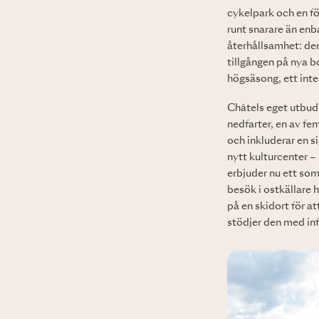
cykelpark och en för
runt snarare än enb
återhållsamhet: den
tillgången på nya b
högsäsong, ett interv
Châtels eget utbud 
nedfarter, en av fe
och inkluderar en s
nytt kulturcenter –
erbjuder nu ett so
besök i ostkällare
på en skidort för a
stödjer den med infr