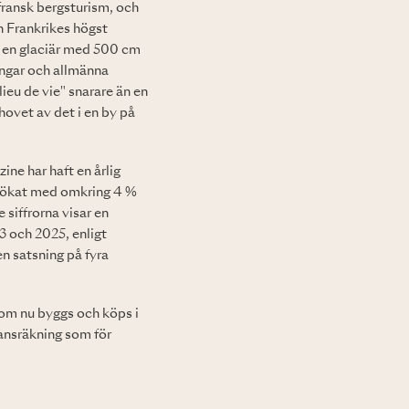
 fransk bergsturism, och
en Frankrikes högst
å en glaciär med 500 cm
ningar och allmänna
ieu de vie" snarare än en
hovet av det i en by på
ine har haft en årlig
ar ökat med omkring 4 %
siffrorna visar en
 och 2025, enligt
 satsning på fyra
som nu byggs och köps i
lansräkning som för