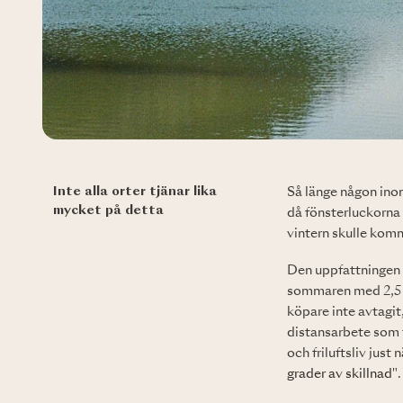
Inte alla orter tjänar lika
Så länge någon ino
mycket på detta
då fönsterluckorna 
vintern skulle komm
Den uppfattningen ä
sommaren med 2,5 %
köpare inte avtagit
distansarbete som 
och friluftsliv just
grader av skillnad"
.