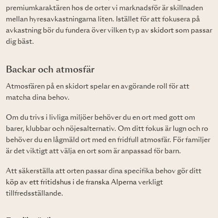
premiumkaraktären hos de orter vi marknadsför är skillnaden
mellan hyresavkastningarna liten. Istället för att fokusera på
avkastning bör du fundera över vilken typ av
skidort
som passar
dig bäst.
Backar och atmosfär
Atmosfären på en skidort spelar en avgörande roll för att
matcha dina behov.
Om du trivs i livliga miljöer behöver du en ort med gott om
barer, klubbar och nöjesalternativ. Om ditt fokus är lugn och ro
behöver du en lågmäld ort med en fridfull atmosfär. För familjer
är det viktigt att välja en ort som är anpassad för barn.
Att säkerställa att orten passar dina specifika behov gör ditt
köp av ett fritidshus i de franska Alperna
verkligt
tillfredsställande.