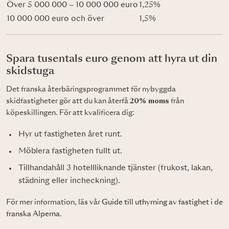
Över 5 000 000 – 10 000 000 euro
1,25%
10 000 000 euro och över
1,5%
Spara tusentals euro genom att hyra ut din
skidstuga
Det franska återbäringsprogrammet för nybyggda
skidfastigheter gör att du kan återfå
20% moms
från
köpeskillingen. För att kvalificera dig:
Hyr ut fastigheten året runt.
Möblera fastigheten fullt ut.
Tillhandahåll 3 hotellliknande tjänster (frukost, lakan,
städning eller incheckning).
För mer information, läs vår
Guide till uthyrning av fastighet i de
franska Alperna
.