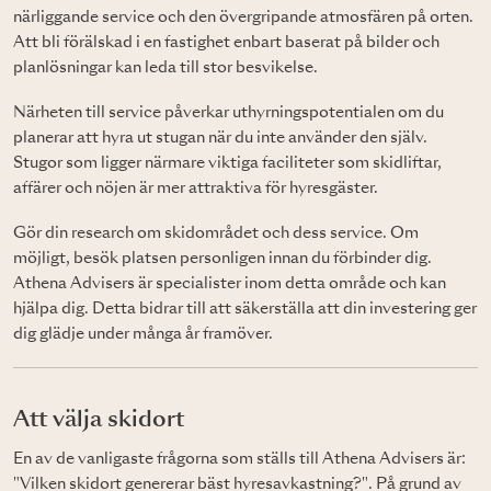
närliggande service och den övergripande atmosfären på orten.
Att bli förälskad i en fastighet enbart baserat på bilder och
planlösningar kan leda till stor besvikelse.
Närheten till service påverkar uthyrningspotentialen om du
planerar att hyra ut stugan när du inte använder den själv.
Stugor som ligger närmare viktiga faciliteter som skidliftar,
affärer och nöjen är mer attraktiva för hyresgäster.
Gör din research om skidområdet och dess service. Om
möjligt, besök platsen personligen innan du förbinder dig.
Athena Advisers är specialister inom detta område och kan
hjälpa dig. Detta bidrar till att säkerställa att din investering ger
dig glädje under många år framöver.
Att välja skidort
En av de vanligaste frågorna som ställs till Athena Advisers är:
"Vilken skidort genererar bäst hyresavkastning?". På grund av