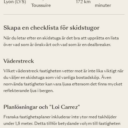
Lyon (LYS)
172 km
Toussuire
minuter
Skapa en checklista för skidstugor
När du letar efter en skidstuga är det bra att upprätta en lista
över vad som är önskvärt och vad som är en dealbreaker.
Väderstreck
Vilket väderstreck fastigheten vetter mot är inte lika viktigt när
du väljer en skidstuga som vid vanliga bostadsköp. Även
norrvända fastigheter kan vara ljusa eftersom det finns mycket
reflekterande ljus i bergen.
Planlösningar och "Loi Carrez"
Franska fastighetsplaner inkluderar inte ytor med takhöjder
under 1,8 meter. Detta tillför betydande volym till fastigheten