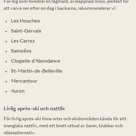
För dig som föredrar en lågmäld, avslappnad miljö, perfekt för
att varva ner efter en dag i backarna, rekommenderar vi:
Les Houches
Saint-Gervais
Les Carroz
Samoëns
Chapelle d'Abondance
St-Martin-de-Belleville
Mercantour
Auron
Livlig après-ski och nattliv
För livlig après-ski finns orter och skidområden kända för sitt
energiska nattliv, med ett brett utbud av barer, klubbar och
nöjesalternativ.