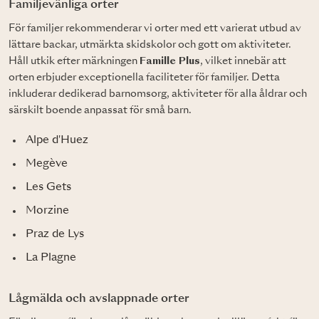
Familjevänliga orter
För familjer rekommenderar vi orter med ett varierat utbud av
lättare backar, utmärkta skidskolor och gott om aktiviteter.
Håll utkik efter märkningen
Famille Plus
, vilket innebär att
orten erbjuder exceptionella faciliteter för familjer. Detta
inkluderar dedikerad barnomsorg, aktiviteter för alla åldrar och
särskilt boende anpassat för små barn.
Alpe d'Huez
Megève
Les Gets
Morzine
Praz de Lys
La Plagne
Lågmälda och avslappnade orter