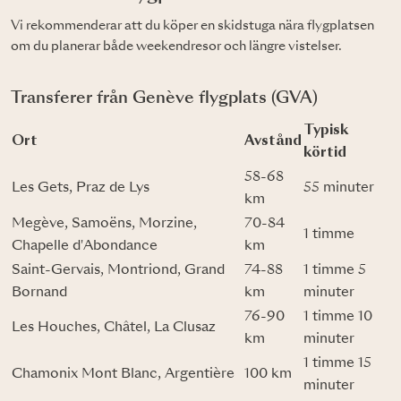
Vi rekommenderar att du köper en skidstuga nära flygplatsen
om du planerar både weekendresor och längre vistelser.
Transferer från Genève flygplats (GVA)
Typisk
Ort
Avstånd
körtid
58-68
Les Gets, Praz de Lys
55 minuter
km
Megève, Samoëns, Morzine,
70-84
1 timme
Chapelle d'Abondance
km
Saint-Gervais, Montriond, Grand
74-88
1 timme 5
Bornand
km
minuter
76-90
1 timme 10
Les Houches, Châtel, La Clusaz
km
minuter
1 timme 15
Chamonix Mont Blanc, Argentière
100 km
minuter