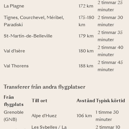
2 timmar 25
La Plagne
172 km
minuter
Tignes, Courchevel, Méribel,
175-180
2 timmar 30
Paradiski
km
minuter
2 timmar 35
St-Martin-de-Belleville
179 km
minuter
2 timmar 40
Val d'Isère
180 km
minuter
2 timmar 45
Val Thorens
188 km
minuter
Transferer från andra flygplatser
Från
Till ort
Avstånd
Typisk körtid
flygplats
Grenoble
1 timme 30
Alpe d'Huez
106 km
(GNB)
minuter
Les Sybelles / La
2 timmar 10