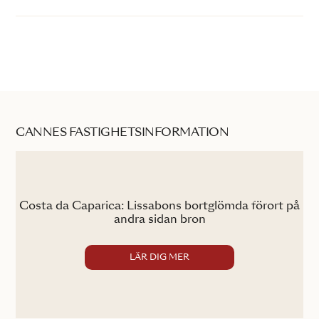
CANNES FASTIGHETSINFORMATION
nte
Costa da Caparica: Lissabons bortglömda förort på
H
andra sidan bron
LÄR DIG MER