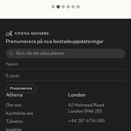
1
2
3
4
5
6
Prenumerera på nya bostadsuppdateringar
Prenumerera
Athena
London
Om oss
45 Holmead Road
London SW6 2JD
Kontakta oss
+44 207 4714 500
Tjänster
Insights