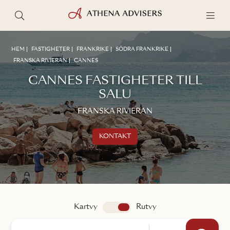
HEM
FASTIGHETER
FRANKRIKE
SÖDRA FRANKRIKE
FRANSKA RIVIERAN
CANNES
CANNES FASTIGHETER TILL
SALU
FRANSKA RIVIERAN
KONTAKT
Kontakta oss
TALA MED EN MÄKLARE
Kartvy
app.search.view
Rutvy