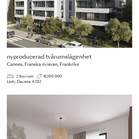
nyproducerad tvårumslägenhet
Cannes, Franska rivieran, Frankrike
2 Sovrum
€390 000
Lady Dayana A203