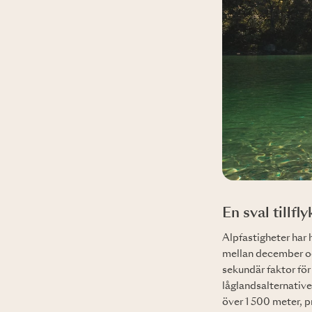
En sval tillfl
Alpfastigheter har h
mellan december oc
sekundär faktor för
låglandsalternative
över 1 500 meter, p