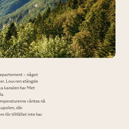
departement – något
der. Louvren stängde
ka kanalen har Met
la
emperaturerna väntas nå
kupolen, där
för tillfället inte har