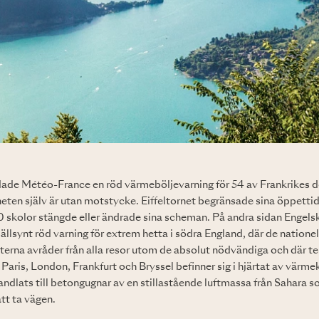
ade Météo-France en röd värmeböljevarning för 54 av Frankrikes 
eten själv är utan motstycke. Eiffeltornet begränsade sina öppetti
0 skolor stängde eller ändrade sina scheman. På andra sidan Engels
sällsynt röd varning för extrem hetta i södra England, där de nationel
erna avråder från alla resor utom de absolut nödvändiga och där t
Paris, London, Frankfurt och Bryssel befinner sig i hjärtat av värme
ndlats till betongugnar av en stillastående luftmassa från Sahara som 
tt ta vägen.