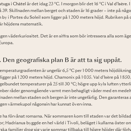
stuga i Châtel
är det idag 23 °C. I morgon blir det 16 °C i
Val d'Isère
. 
 39. Skillnaden mellan berget och staden är 16 grader – inte på någ
n by i Portes du Soleil som ligger på 1 200 meters höjd. Rubriken på 
 är höjdens matematik.
gen väderkuriositet. Det är en siffra som bör intressera alla som äger
 Europa.
. Den geografiska plan B är att ta sig uppåt.
mperaturgradienten är ungefär 6,5 °C per 1 000 meters höjdökning – 
ligger på 1 200 meters höjd. Chamonix på 1 035. Val d'Isère på 1 8
gelbundet temperaturer på 25 till 30 °C; högre upp kyls luften ytterli
tember råder genomgående varmt men behagligt väder med en medelt
llnaden mellan staden och bergen är inte ungefärlig. Den garanteras
gen värmekupol någonsin har kunnat övervinna.
le ha förvånat romarna. När sommaren kom till staden var det bildad
or; Hadrianus byggde en hel värld i Tivoli, beläget i kullarna öster o
ska familjer drog sig varje sommar tillbaka till högre höjder där för