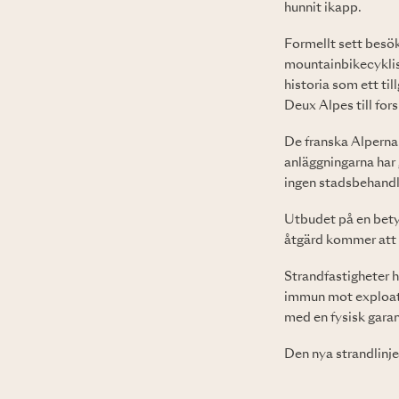
hunnit ikapp.
Formellt sett besö
mountainbikecyklist
historia som ett til
Deux Alpes till for
De franska Alperna 
anläggningarna har 
ingen stadsbehandli
Utbudet på en betyd
åtgärd kommer att 
Strandfastigheter h
immun mot exploater
med en fysisk garan
Den nya strandlinjen