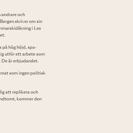
 vandrare och
Bergen skriver om sin
sommarskidåkning i Les
et.
s på hög höjd, spa-
sig utför ett arbete som
. De är erbjudandet.
limat som ingen politisk
ig att replikera och
strandtomt, kommer den