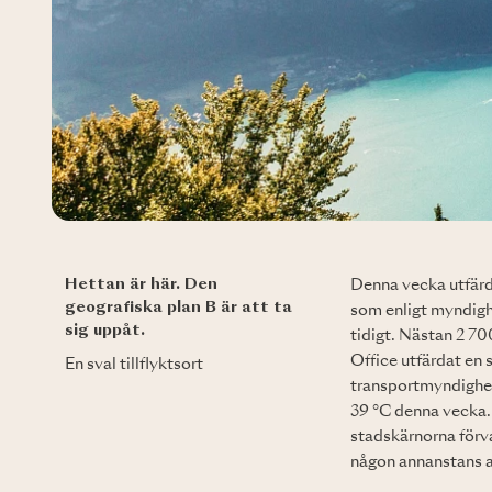
Hettan är här. Den
Denna vecka utfärd
geografiska plan B är att ta
som enligt myndigh
sig uppåt.
tidigt. Nästan 2 70
Office utfärdat en 
En sval tillflyktsort
transportmyndighet
39 °C denna vecka. 
stadskärnorna förva
någon annanstans a