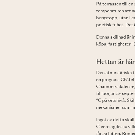
På terrassen till en
temperaturen att nå
bergstopp, utan i e
poetisk frihet. Det
Denna skillnad är in
köpa, fastigheter i
Hettan är här
Den atmosfäriska te
en prognos. Châtel 
Chamonix
-dalen re
till början av sep
°C på ortsnivå. Ski
mekanismer som in
Inget av detta skul
Cicero ägde sju vill
fånga luften. Romer