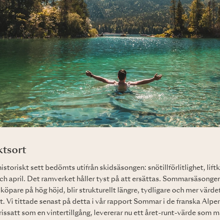
yktsort
istoriskt sett bedömts utifrån skidsäsongen: snötillförlitlighet, lif
h april. Det ramverket håller tyst på att ersättas. Sommarsäsongen
 köpare på hög höjd, blir strukturellt längre, tydligare och mer värd
t. Vi tittade senast på detta i vår rapport Sommar i de franska Alpe
rissatt som en vintertillgång, levererar nu ett året-runt-värde som 