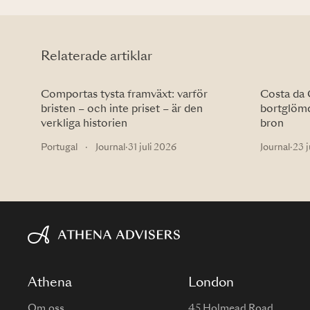
Relaterade artiklar
Comportas tysta framväxt: varför
Costa da 
bristen – och inte priset – är den
bortglömd
verkliga historien
bron
Portugal
·
Journal
·
31 juli 2026
Journal
·
23 j
Athena
London
Om oss
45 Holmead Road