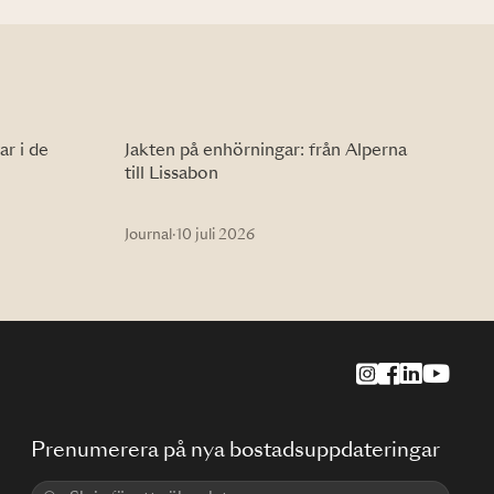
ar i de
Jakten på enhörningar: från Alperna
till Lissabon
Journal
·
10 juli 2026
Prenumerera på nya bostadsuppdateringar