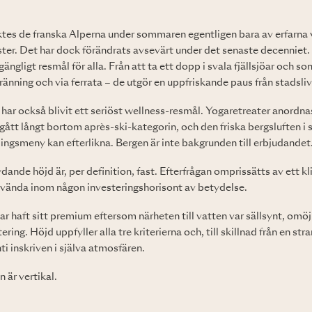
ktes de franska Alperna under sommaren egentligen bara av erfarna
er. Det har dock förändrats avsevärt under det senaste decenniet. 
lgängligt resmål för alla. Från att ta ett dopp i svala fjällsjöar och 
sränning och via ferrata – de utgör en uppfriskande paus från stadsliv
har också blivit ett seriöst wellness-resmål. Yogaretreater anordna
gått långt bortom après-ski-kategorin, och den friska bergsluften i 
ngsmeny kan efterlikna. Bergen är inte bakgrunden till erbjudandet
ande höjd är, per definition, fast. Efterfrågan omprissätts av ett k
vända inom någon investeringshorisont av betydelse.
ar haft sitt premium eftersom närheten till vatten var sällsynt, omöjl
ing. Höjd uppfyller alla tre kriterierna och, till skillnad från en 
ti inskriven i själva atmosfären.
 är vertikal.