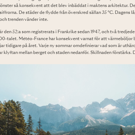
önster så konsekvent att det blev inbäddat i maktens arkitektur. De
 siffrorna. De städer de flydde från överskred sällan 35 °C. Dagens 
och trenden vänder inte.
 den 52:a som registrerats i Frankrike sedan 1947, och två tredjedel
0-talet. Météo-France har konsekvent varnat för att värmeböljor bli
jar tidigare på året. Varje ny sommar omdefinierar vad som är uthärd
r klyftan mellan berget och staden nedanför. Skillnaden förstärks. 