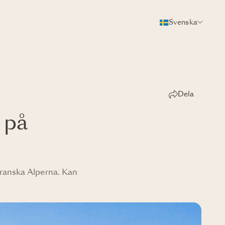
Svenska
Dela
t på
franska Alperna. Kan