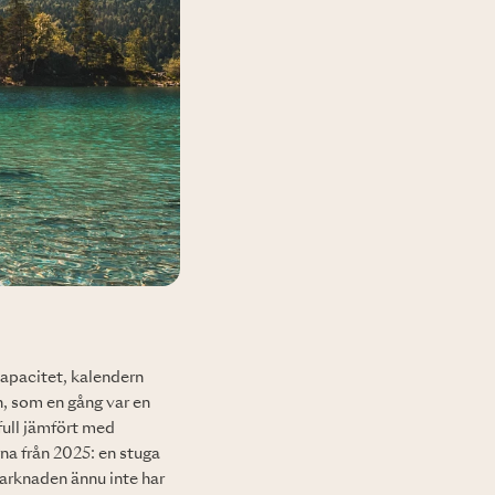
tkapacitet, kalendern
, som en gång var en
efull jämfört med
rna från 2025: en stuga
marknaden ännu inte har