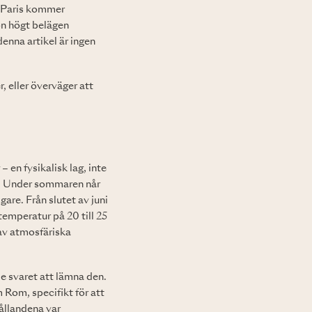
I Paris kommer
on högt belägen
denna artikel är ingen
, eller överväger att
en fysikalisk lag, inte
50. Under sommaren når
gare. Från slutet av juni
emperatur på 20 till 25
 av atmosfäriska
e svaret att lämna den.
m Rom, specifikt för att
hållandena var