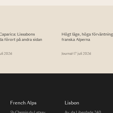
Caparica: Lissabons
Högt läge, höga förväntning
a förort på andra sidan
franska Alperna
uli 2026
Journal
·
17 juli 2026
French Alps
Lisbon
5b Chemin du Letsay
Av. da Liberdade 240