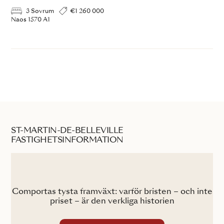
3 Sovrum
€1 260 000
Naos 1570 A1
ST-MARTIN-DE-BELLEVILLE
FASTIGHETSINFORMATION
Comportas tysta framväxt: varför bristen – och inte
Co
son
priset – är den verkliga historien