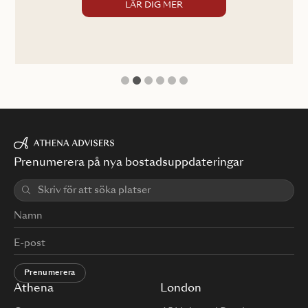
LÄR DIG MER
1
2
3
4
5
6
Prenumerera på nya bostadsuppdateringar
Prenumerera
Athena
London