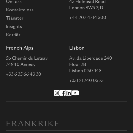
Om oss
45 Holmead Road
London SW6 2JD
Kontakta oss
+44 207 4714 500
Tjänster
Insights
Karriär
French Alps
Lisbon
5b Chemin du Letsay
Av. da Liberdade 240
74940 Annecy
Floor 2B
Lisbon 1250-148
+33 6 35 66 43 30
+351 21 240 05 75
FRANKRIKE