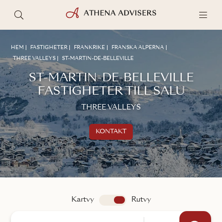
HEM
FASTIGHETER
FRANKRIKE
FRANSKA ALPERNA
THREE VALLEYS
ST-MARTIN-DE-BELLEVILLE
ST-MARTIN-DE-BELLEVILLE
FASTIGHETER TILL SALU
THREE VALLEYS
KONTAKT
Kontakta oss
TALA MED EN MÄKLARE
Kartvy
app.search.view
Rutvy