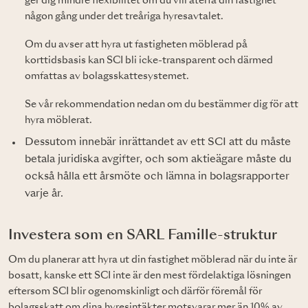
ger dig mindre flexibilitet om du vill återfå din fastighet
någon gång under det treåriga hyresavtalet.
Om du avser att hyra ut fastigheten möblerad på
korttidsbasis kan SCI bli icke-transparent och därmed
omfattas av bolagsskattesystemet.
Se vår rekommendation nedan om du bestämmer dig för att
hyra möblerat.
Dessutom innebär inrättandet av ett SCI att du måste
betala juridiska avgifter, och som aktieägare måste du
också hålla ett årsmöte och lämna in bolagsrapporter
varje år.
Investera som en SARL Famille-struktur
Om du planerar att hyra ut din fastighet möblerad när du inte är
bosatt, kanske ett SCI inte är den mest fördelaktiga lösningen
eftersom SCI blir ogenomskinligt och därför föremål för
bolagsskatt om dina hyresintäkter motsvarar mer än 10% av