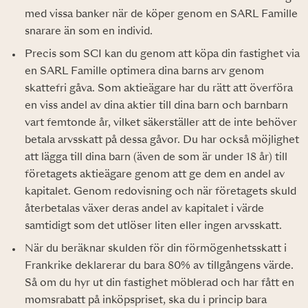
med vissa banker när de köper genom en SARL Famille
snarare än som en individ.
Precis som SCI kan du genom att köpa din fastighet via
en SARL Famille optimera dina barns arv genom
skattefri gåva. Som aktieägare har du rätt att överföra
en viss andel av dina aktier till dina barn och barnbarn
vart femtonde år, vilket säkerställer att de inte behöver
betala arvsskatt på dessa gåvor. Du har också möjlighet
att lägga till dina barn (även de som är under 18 år) till
företagets aktieägare genom att ge dem en andel av
kapitalet. Genom redovisning och när företagets skuld
återbetalas växer deras andel av kapitalet i värde
samtidigt som det utlöser liten eller ingen arvsskatt.
När du beräknar skulden för din förmögenhetsskatt i
Frankrike deklarerar du bara 80% av tillgångens värde.
Så om du hyr ut din fastighet möblerad och har fått en
momsrabatt på inköpspriset, ska du i princip bara