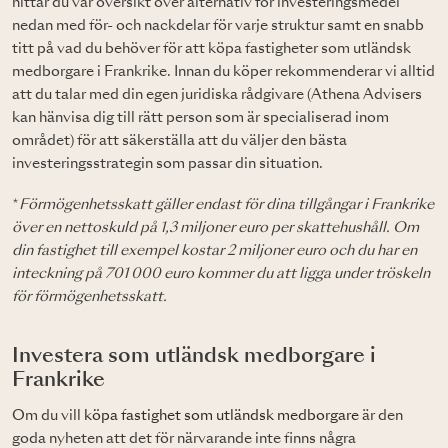
hittar du vår översikt över alternativ för investeringsmedel
nedan med för- och nackdelar för varje struktur samt en snabb
titt på vad du behöver för att köpa fastigheter som utländsk
medborgare i Frankrike. Innan du köper rekommenderar vi alltid
att du talar med din egen juridiska rådgivare (Athena Advisers
kan hänvisa dig till rätt person som är specialiserad inom
området) för att säkerställa att du väljer den bästa
investeringsstrategin som passar din situation.
*
Förmögenhetsskatt gäller endast för dina tillgångar i Frankrike
över en nettoskuld på 1,3 miljoner euro per skattehushåll. Om
din fastighet till exempel kostar 2 miljoner euro och du har en
inteckning på 701 000 euro kommer du att ligga under tröskeln
för förmögenhetsskatt.
Investera som utländsk medborgare i
Frankrike
Om du vill
köpa fastighet som utländsk medborgare
är den
goda nyheten att det för närvarande inte finns några