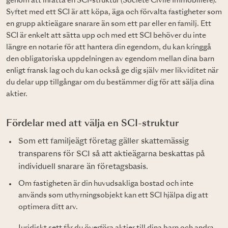
genom att inrätta en SCI-struktur (Société Civile Immobilière).
Syftet med ett SCI är att köpa, äga och förvalta fastigheter som
en grupp aktieägare snarare än som ett par eller en familj. Ett
SCI är enkelt att sätta upp och med ett SCI behöver du inte
längre en notarie för att hantera din egendom, du kan kringgå
den obligatoriska uppdelningen av egendom mellan dina barn
enligt fransk lag och du kan också ge dig själv mer likviditet när
du delar upp tillgångar om du bestämmer dig för att sälja dina
aktier.
Fördelar med att välja en SCI-struktur
Som ett familjeägt företag gäller skattemässig
transparens för SCI så att aktieägarna beskattas på
individuell snarare än företagsbasis.
Om fastigheten är din huvudsakliga bostad och inte
används som uthyrningsobjekt kan ett SCI hjälpa dig att
optimera ditt arv.
Juridiskt sett får du överföra aktier till dina barn och andra