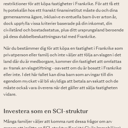
restriktioner för att köpa fastigheter i Frankrike. För att få ett
hypotekslån hos ett franskt finansinstitut måste du och dina
gemensamma ägare, inklusive eventuella barn över arton år,
dock uppfylla vissa kriterier baserade på din inkomst, din
civilstånd och bostadsstatus, plus ditt ursprungsland beroende
på dess dubbelbeskattningsavtal med Frankrike.
När du bestämmer dig för att köpa en fastighet i Frankrike som
privatperson eller familj och inte väljer att följa arvslagen i det
land där du är medborgare, kommer din fastighet att omfattas
av fransk arvslagstiftning - oavsett om du är bosatt i Frankrike
eller inte. I det här fallet kan dina barn som arvingar till din
egendom mycket väl bli skyldiga att betala arvsskatt och de
måste också vara överens när det gäller att sälja fastigheten
vidare.
Investera som en SCI-struktur
Många familjer väljer att komma runt dessa frågor om arv