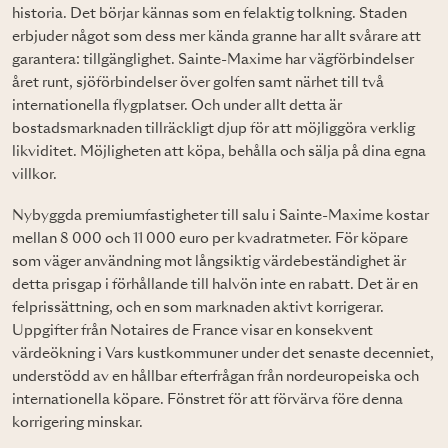
historia. Det börjar kännas som en felaktig tolkning. Staden
erbjuder något som dess mer kända granne har allt svårare att
garantera: tillgänglighet. Sainte-Maxime har vägförbindelser
året runt, sjöförbindelser över golfen samt närhet till två
internationella flygplatser. Och under allt detta är
bostadsmarknaden tillräckligt djup för att möjliggöra verklig
likviditet. Möjligheten att köpa, behålla och sälja på dina egna
villkor.
Nybyggda premiumfastigheter till salu i Sainte-Maxime kostar
mellan 8 000 och 11 000 euro per kvadratmeter. För köpare
som väger användning mot långsiktig värdebeständighet är
detta prisgap i förhållande till halvön inte en rabatt. Det är en
felprissättning, och en som marknaden aktivt korrigerar.
Uppgifter från Notaires de France visar en konsekvent
värdeökning i Vars kustkommuner under det senaste decenniet,
understödd av en hållbar efterfrågan från nordeuropeiska och
internationella köpare. Fönstret för att förvärva före denna
korrigering minskar.