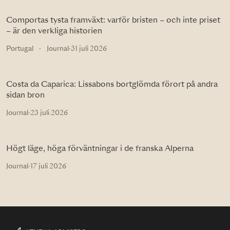
Comportas tysta framväxt: varför bristen – och inte priset
– är den verkliga historien
Portugal
·
Journal
·
31 juli 2026
Costa da Caparica: Lissabons bortglömda förort på andra
sidan bron
Journal
·
23 juli 2026
Högt läge, höga förväntningar i de franska Alperna
Journal
·
17 juli 2026