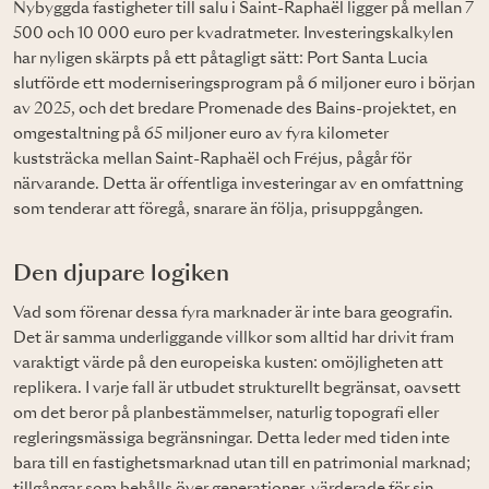
Nybyggda fastigheter till salu i Saint-Raphaël ligger på mellan 7
500 och 10 000 euro per kvadratmeter. Investeringskalkylen
har nyligen skärpts på ett påtagligt sätt: Port Santa Lucia
slutförde ett moderniseringsprogram på 6 miljoner euro i början
av 2025, och det bredare Promenade des Bains-projektet, en
omgestaltning på 65 miljoner euro av fyra kilometer
kuststräcka mellan Saint-Raphaël och Fréjus, pågår för
närvarande. Detta är offentliga investeringar av en omfattning
som tenderar att föregå, snarare än följa, prisuppgången.
Den djupare logiken
Vad som förenar dessa fyra marknader är inte bara geografin.
Det är samma underliggande villkor som alltid har drivit fram
varaktigt värde på den europeiska kusten: omöjligheten att
replikera. I varje fall är utbudet strukturellt begränsat, oavsett
om det beror på planbestämmelser, naturlig topografi eller
regleringsmässiga begränsningar. Detta leder med tiden inte
bara till en fastighetsmarknad utan till en patrimonial marknad;
tillgångar som behålls över generationer, värderade för sin