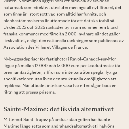
kusten. Kommunen ligger inom ett ramverk av skyddad
naturmark som effektivt utesluter meningsfull nytillförsel; det
som finns är i stort sett vad som alltid har funnits, och
planbestämmelserna är utformade för att det ska förbli så.
Under 2025 och 2026 rankades byn som nummer fem bland
franska kommuner med färre än 2 000 invånare när det gäller
livskvalitet, enligt den nationella rankningen som publiceras av
Association des Villes et Villages de France.
Nybyggnadspriser för fastigheter i Rayol-Canadel-sur-Mer
ligger på mellan 12 000 och 15 000 euro per kvadratmeter för
premiumfastigheter, siffror som inte bara återspeglar lyxiga
specifikationer utan även den strukturella omöjligheten att
replikera. När utbudet inte kan växa har efterfrågan bara en
riktning att pressa priserna.
Sainte-Maxime: det likvida alternativet
Mittemot Saint-Tropez på andra sidan golfen har Sainte-
Maxime länge setts som andrahandsalternativet i halvöns