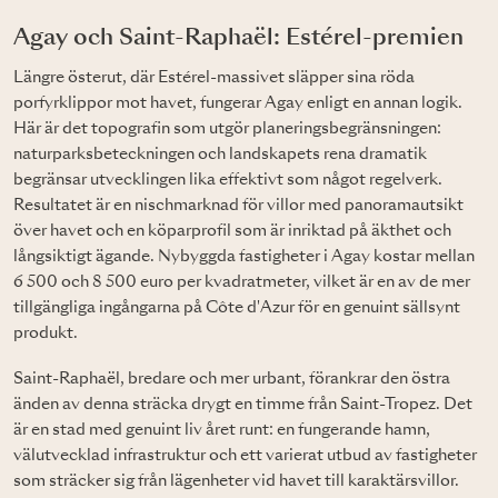
Agay och Saint-Raphaël: Estérel-premien
Längre österut, där Estérel-massivet släpper sina röda
porfyrklippor mot havet, fungerar Agay enligt en annan logik.
Här är det topografin som utgör planeringsbegränsningen:
naturparksbeteckningen och landskapets rena dramatik
begränsar utvecklingen lika effektivt som något regelverk.
Resultatet är en nischmarknad för villor med panoramautsikt
över havet och en köparprofil som är inriktad på äkthet och
långsiktigt ägande. Nybyggda fastigheter i Agay kostar mellan
6 500 och 8 500 euro per kvadratmeter, vilket är en av de mer
tillgängliga ingångarna på Côte d'Azur för en genuint sällsynt
produkt.
Saint-Raphaël, bredare och mer urbant, förankrar den östra
änden av denna sträcka drygt en timme från Saint-Tropez. Det
är en stad med genuint liv året runt: en fungerande hamn,
välutvecklad infrastruktur och ett varierat utbud av fastigheter
som sträcker sig från lägenheter vid havet till karaktärsvillor.