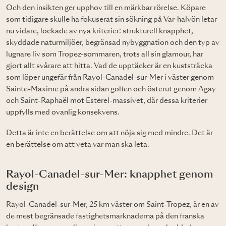
Och den insikten ger upphov till en märkbar rörelse. Köpare
som tidigare skulle ha fokuserat sin sökning på Var-halvön letar
nu vidare, lockade av nya kriterier: strukturell knapphet,
skyddade naturmiljöer, begränsad nybyggnation och den typ av
lugnare liv som Tropez-sommaren, trots all sin glamour, har
gjort allt svårare att hitta. Vad de upptäcker är en kuststräcka
som löper ungefär från Rayol-Canadel-sur-Mer i väster genom
Sainte-Maxime på andra sidan golfen och österut genom Agay
och Saint-Raphaël mot Estérel-massivet, där dessa kriterier
uppfylls med ovanlig konsekvens.
Detta är inte en berättelse om att nöja sig med mindre. Det är
en berättelse om att veta var man ska leta.
Rayol-Canadel-sur-Mer: knapphet genom
design
Rayol-Canadel-sur-Mer, 25 km väster om Saint-Tropez, är en av
de mest begränsade fastighetsmarknaderna på den franska