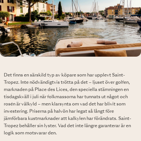
Det finns en särskild typ av köpare som har upplevt Saint-
Tropez. Inte nödvändigtvis trötta på det – ljuset över golfen,
marknaden på Place des Lices, den speciella stämningen en
tisdagskväll i juli när folkmassorna har tunnats ut något och
rosén är välkyld – men klarsynta om vad det har blivit som
investering. Priserna på halvön har legat så långt före
jämförbara kustmarknader att kalkylen har förändrats. Saint-
Tropez behåller sin lyster. Vad det inte längre garanterar är en
logik som motsvarar den.