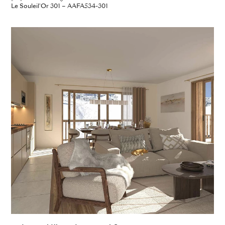
Le Souleil'Or 301 – AAFA534-301