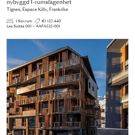
nybyggd 1-rumslägenhet
Tignes, Espace Killy, Frankrike
1 Sovrum
€1 132 440
Les Suites 001 – AAFA535-001