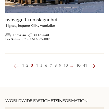
nybyggd 1-rumslägenhet
Tignes, Espace Killy, Frankrike
1 Sovrum
€1 173 540
Les Suites 002 – AAFA535-002
1
2
3
4
5
6
7
8
9
10
...
40
41
WORLDWIDE FASTIGHETSINFORMATION