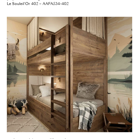
Le Souleil'Or 402 – AAFA534-402