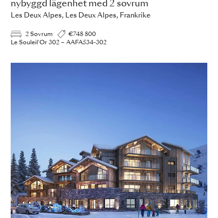
nybyggd lägenhet med 2 sovrum
Les Deux Alpes, Les Deux Alpes, Frankrike
2 Sovrum
€748 800
Le Souleil'Or 302 – AAFA534-302