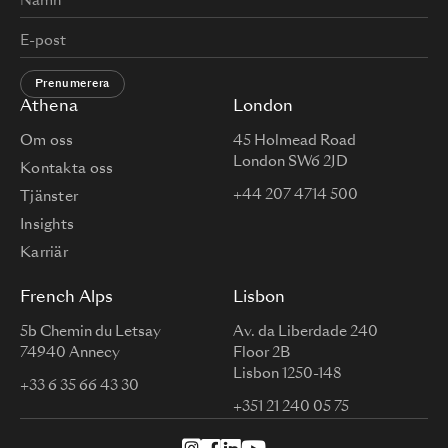
Prenumerera
Athena
London
Om oss
45 Holmead Road
London SW6 2JD
Kontakta oss
+44 207 4714 500
Tjänster
Insights
Karriär
French Alps
Lisbon
5b Chemin du Letsay
Av. da Liberdade 240
74940 Annecy
Floor 2B
Lisbon 1250-148
+33 6 35 66 43 30
+351 21 240 05 75