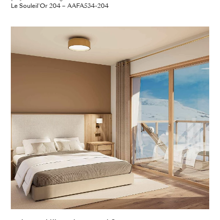
Le Souleil'Or 204 – AAFA534-204