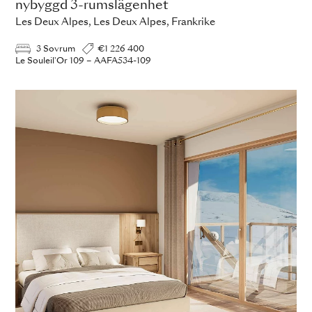
nybyggd 3-rumslägenhet
Les Deux Alpes, Les Deux Alpes, Frankrike
3 Sovrum
€1 226 400
Le Souleil'Or 109 – AAFA534-109