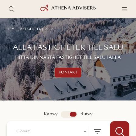
HEM
FASTIGHETER
ALLA
ALLA FASTIGHETER TILL SALU
HITTA DIN NÄSTA FASTIGHET TILL SALU I ALLA
KONTAKT
Kontakta oss
TALA MED EN MÄKLARE
Kartvy
app.search.view
Rutvy
Globalt