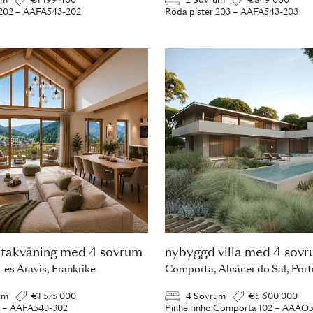
um
€1 199 400
2 Sovrum
€849 000
 202 – AAFA543-202
Röda pister 203 – AAFA543-203
takvåning med 4 sovrum
nybyggd villa med 4 sov
Les Aravis, Frankrike
Comporta, Alcácer do Sal, Port
um
€1 575 000
4 Sovrum
€5 600 000
2 – AAFA543-302
Pinheirinho Comporta 102 – AAAO5