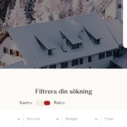
Filtrera din sökning
Kartvy
app.search.view
Rutvy
Sovrum
Sovrum
Budget
Typer