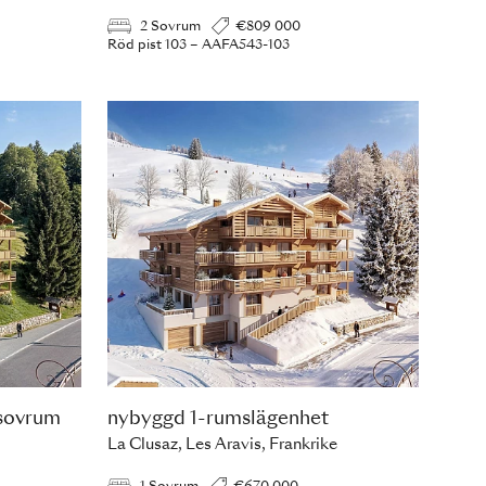
2 Sovrum
€809 000
Röd pist 103 – AAFA543-103
 sovrum
nybyggd 1-rumslägenhet
La Clusaz, Les Aravis, Frankrike