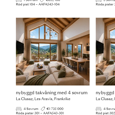
1 Sovrum
€632 100
3 Sovr
Röd pist 104 – AAFA543-104
Röda pister
nybyggd takvåning med 4 sovrum
nybyggd 
La Clusaz, Les Aravis, Frankrike
La Clusaz, 
4 Sovrum
€1 735 000
4 Sovr
Röda pister 301 – AAFA543-301
Röd pist 30