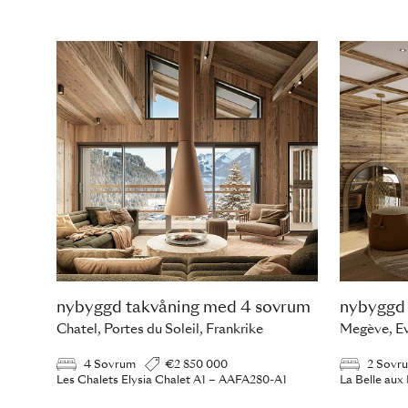
nybyggd takvåning med 4 sovrum
nybyggd 
Chatel, Portes du Soleil, Frankrike
Megève, Ev
4 Sovrum
€2 850 000
2 Sovr
Les Chalets Elysia Chalet A1 – AAFA280-A1
La Belle au