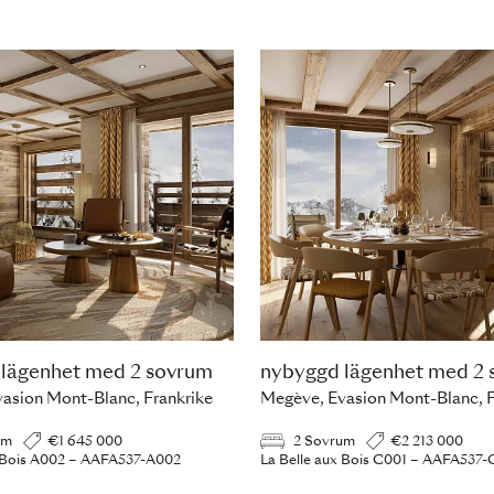
lägenhet med 2 sovrum
nybyggd lägenhet med 2
asion Mont-Blanc, Frankrike
Megève, Evasion Mont-Blanc, F
um
€1 645 000
2 Sovrum
€2 213 000
x Bois A002 – AAFA537-A002
La Belle aux Bois C001 – AAFA537-