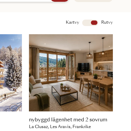
Kartvy
Visa
Rutvy
nybyggd lägenhet med 2 sovrum
La Clusaz, Les Aravis, Frankrike