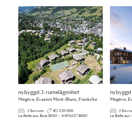
nybyggd 3-rumslägenhet
nybyggd
Megève, Evasion Mont-Blanc, Frankrike
Megève, Ev
3 Sovrum
€2 520 000
3 Sovr
La Belle aux Bois B001 – AAFA537-B001
La Belle au