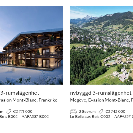
 3-rumslägenhet
nybyggd 3-rumslägenhet
asion Mont-Blanc, Frankrike
Megève, Evasion Mont-Blanc, F
um
€2 771 000
3 Sovrum
€2 743 000
x Bois B002 – AAFA537-B002
La Belle aux Bois C002 – AAFA537