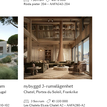
1 Sovrum
€670 000
Röda pister 204 – AAFA543-204
rum
nybyggd 3-rumslägenhet
ugal
Chatel, Portes du Soleil, Frankrike
3 Sovrum
€1 550 000
10-102
Les Chalets Elysia Chalet A2 – AAFA280-A2