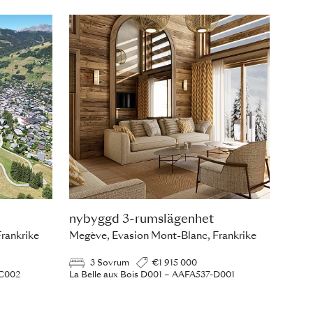
nybyggd 3-rumslägenhet
rankrike
Megève, Evasion Mont-Blanc, Frankrike
3 Sovrum
€1 915 000
-C002
La Belle aux Bois D001 – AAFA537-D001