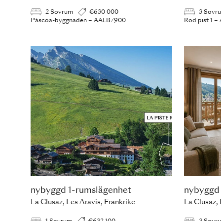
2 Sovrum
€630 000
3 Sovr
Páscoa-byggnaden – AALB7900
Röd pist 1 
nybyggd 1-rumslägenhet
nybyggd
La Clusaz, Les Aravis, Frankrike
La Clusaz, 