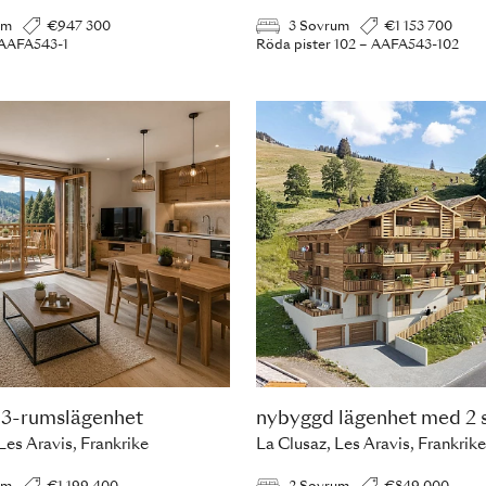
um
€947 300
3 Sovrum
€1 153 700
– AAFA543-1
Röda pister 102 – AAFA543-102
 3-rumslägenhet
nybyggd lägenhet med 2
Les Aravis, Frankrike
La Clusaz, Les Aravis, Frankrike