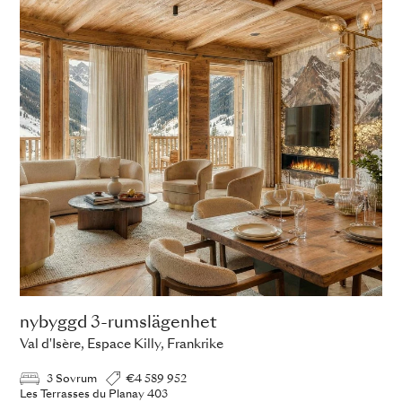
nybyggd 3-rumslägenhet
Val d'Isère, Espace Killy, Frankrike
3 Sovrum
€4 589 952
Les Terrasses du Planay 403