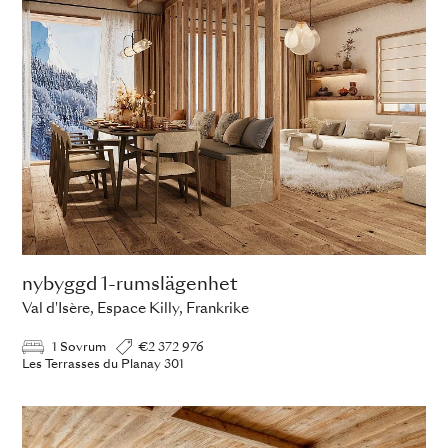
nybyggd 1-rumslägenhet
Val d'Isère, Espace Killy, Frankrike
1 Sovrum
€2 372 976
Les Terrasses du Planay 301