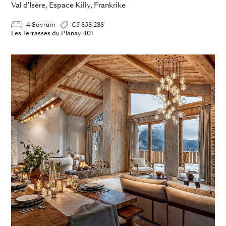
Val d'Isère, Espace Killy, Frankrike
4 Sovrum
€5 838 288
Les Terrasses du Planay 401