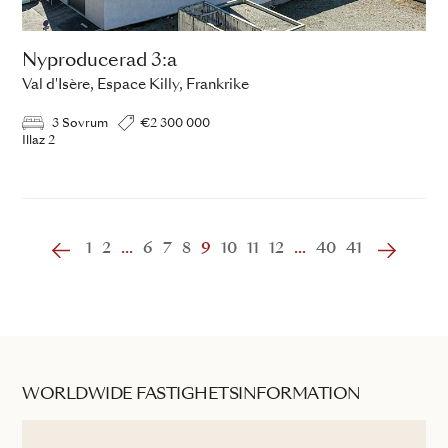
Nyproducerad 3:a
Val d'Isère, Espace Killy, Frankrike
3 Sovrum
€2 300 000
Illaz 2
1
2
...
6
7
8
9
10
11
12
...
40
41
WORLDWIDE FASTIGHETSINFORMATION