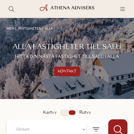
HEM
FASTIGHETER
ALLA
ALLA FASTIGHETER TILL SALU
HITTA DIN NÄSTA FASTIGHET TILL SALU I ALLA
KONTAKT
Kontakta oss
TALA MED EN MÄKLARE
Kartvy
app.search.view
Rutvy
Globalt