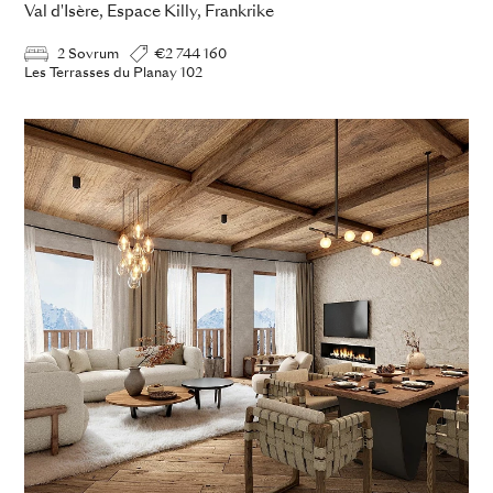
Val d'Isère, Espace Killy, Frankrike
2 Sovrum
€2 744 160
Les Terrasses du Planay 102