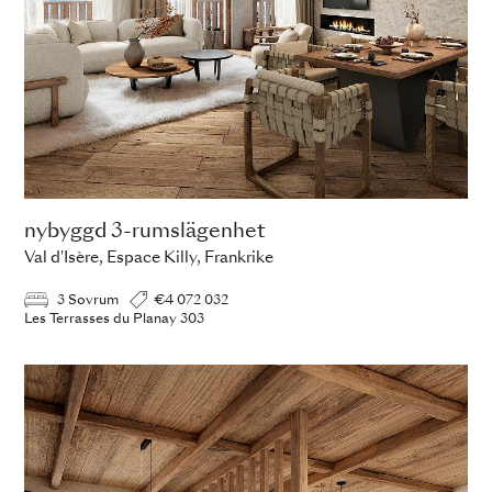
nybyggd 3-rumslägenhet
Val d'Isère, Espace Killy, Frankrike
3 Sovrum
€4 072 032
Les Terrasses du Planay 303