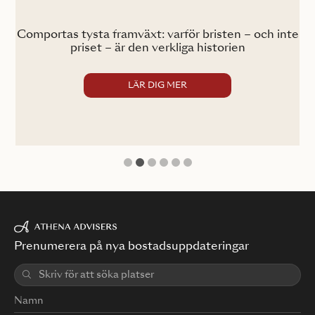
ig
Comportas tysta framväxt: varför bristen – och inte
Co
priset – är den verkliga historien
LÄR DIG MER
1
2
3
4
5
6
Prenumerera på nya bostadsuppdateringar