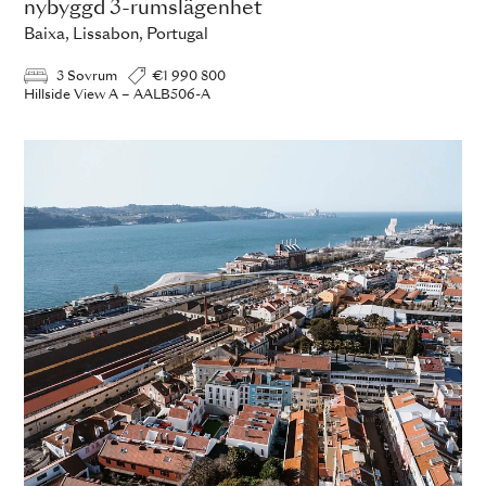
nybyggd 3-rumslägenhet
Baixa, Lissabon, Portugal
3 Sovrum
€1 990 800
Hillside View A – AALB506-A