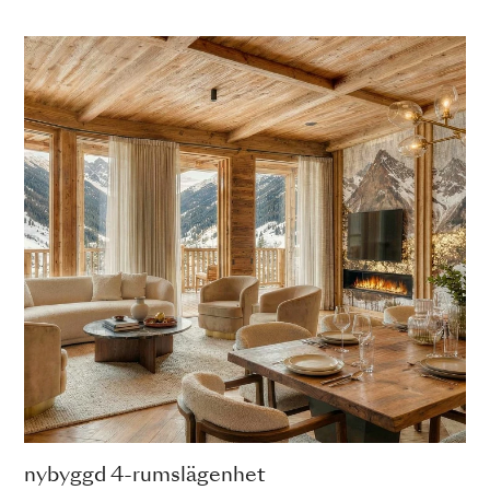
nybyggd 4-rumslägenhet