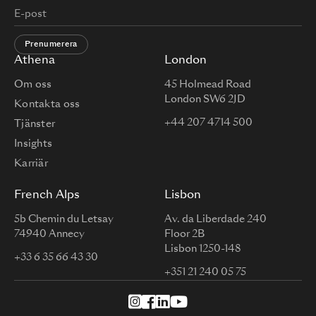
Prenumerera
Athena
London
Om oss
45 Holmead Road
London SW6 2JD
Kontakta oss
+44 207 4714 500
Tjänster
Insights
Karriär
French Alps
Lisbon
5b Chemin du Letsay
Av. da Liberdade 240
74940 Annecy
Floor 2B
Lisbon 1250-148
+33 6 35 66 43 30
+351 21 240 05 75