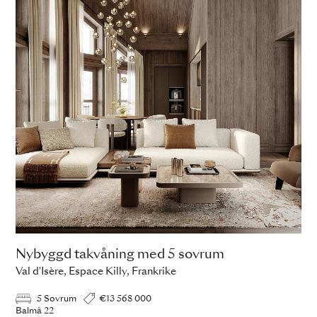
Nybyggd takvåning med 5 sovrum
Val d'Isère, Espace Killy, Frankrike
5 Sovrum
€13 568 000
Balmâ 22