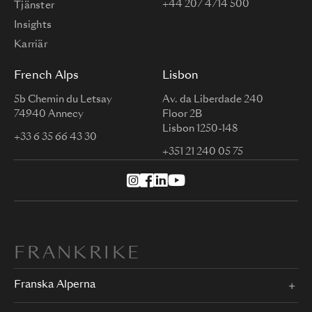
+44 207 4714 500
Tjänster
Insights
Karriär
French Alps
Lisbon
5b Chemin du Letsay
Av. da Liberdade 240
74940 Annecy
Floor 2B
Lisbon 1250-148
+33 6 35 66 43 30
+351 21 240 05 75
FRANKRIKE
Franska Alperna