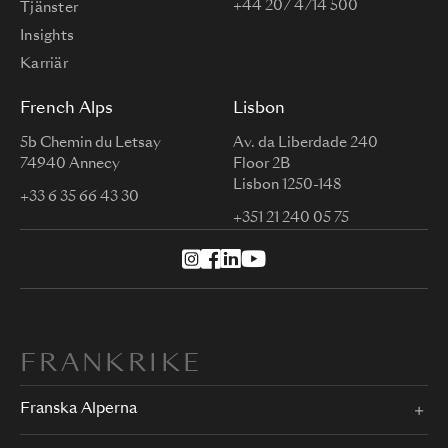
+44 207 4714 500
Tjänster
Insights
Karriär
French Alps
Lisbon
5b Chemin du Letsay
Av. da Liberdade 240
74940 Annecy
Floor 2B
Lisbon 1250-148
+33 6 35 66 43 30
+351 21 240 05 75
FRANKRIKE
Franska Alperna