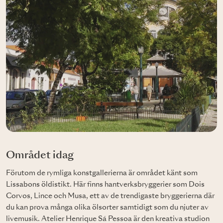
Området idag
Förutom de rymliga konstgallerierna är området känt som
Lissabons öldistikt. Här finns hantverksbryggerier som Dois
Corvos, Lince och Musa, ett av de trendigaste bryggerierna där
du kan prova många olika ölsorter samtidigt som du njuter av
livemusik. Atelier Henrique Sá Pessoa är den kreativa studion