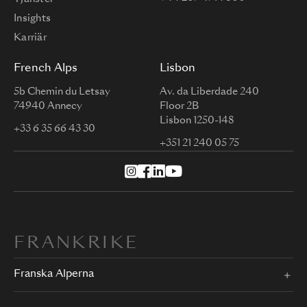
Insights
Karriär
French Alps
Lisbon
5b Chemin du Letsay
Av. da Liberdade 240
74940 Annecy
Floor 2B
Lisbon 1250-148
+33 6 35 66 43 30
+351 21 240 05 75
FRANKRIKE
Franska Alperna