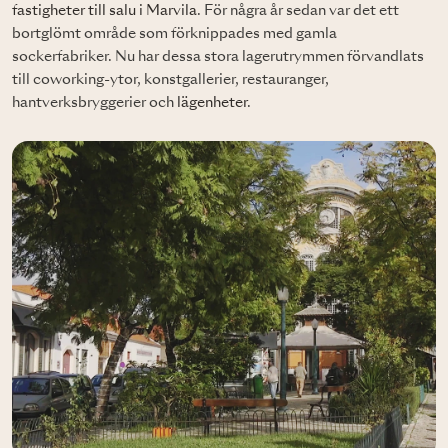
fastigheter till salu i Marvila
. För några år sedan var det ett
bortglömt område som förknippades med gamla
sockerfabriker. Nu har dessa stora lagerutrymmen förvandlats
till coworking-ytor, konstgallerier, restauranger,
hantverksbryggerier och
lägenheter
.