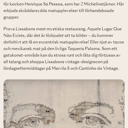
för kocken Henrique Sá Pessoa, som har 2 Michelinstjärnor. Här
erbjuds skräddarsydda matupplevelser till förhandsboade
grupper.
Prova Lissabons mest mystiska restaurang, Aquele Lugar Que
Não Existe, där det är förbjudet att ta bilder – du kommer
definitivt att få en excentrisk matupplevelse! Eller njut av tacos
och mexikansk mat på den livliga Taquería Paloma. Som ett
gatukonst-område kan du strosa runt och låta dig förtjusas av
all talang och shoppa Lissabons vintage-designscen på
lördagseftermiddagar på Marvila 8 och Cantinho do Vintage.