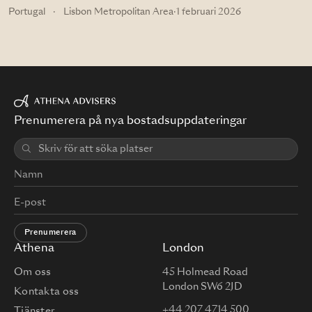
Portugal
·
Lisbon Metropolitan Area
·
1 februari 2026
Prenumerera på nya bostadsuppdateringar
Prenumerera
Athena
London
Om oss
45 Holmead Road
London SW6 2JD
Kontakta oss
+44 207 4714 500
Tjänster