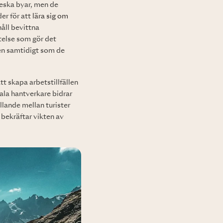
reska byar, men de
er för att
lära sig om
håll bevittna
telse som gör det
ren samtidigt som de
tt skapa arbetstillfällen
ala hantverkare bidrar
llande mellan turister
bekräftar vikten av