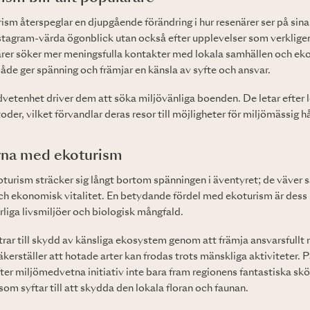
sm återspeglar en djupgående förändring i hur resenärer ser på sina 
Instagram-värda ögonblick utan också efter upplevelser som verklig
ärer söker mer meningsfulla kontakter med lokala samhällen och ek
åde ger spänning och främjar en känsla av syfte och ansvar.
tenhet driver dem att söka miljövänliga boenden. De letar efter lo
oder, vilket förvandlar deras resor till möjligheter för miljömässig h
rna med ekoturism
turism sträcker sig långt bortom spänningen i äventyret; de väver
ch ekonomisk vitalitet. En betydande fördel med ekoturism är dess 
liga livsmiljöer och biologisk mångfald.
ar till skydd av känsliga ekosystem genom att främja ansvarsfullt 
äkerställer att hotade arter kan frodas trots mänskliga aktiviteter. 
ter miljömedvetna initiativ inte bara fram regionens fantastiska sk
om syftar till att skydda den lokala floran och faunan.