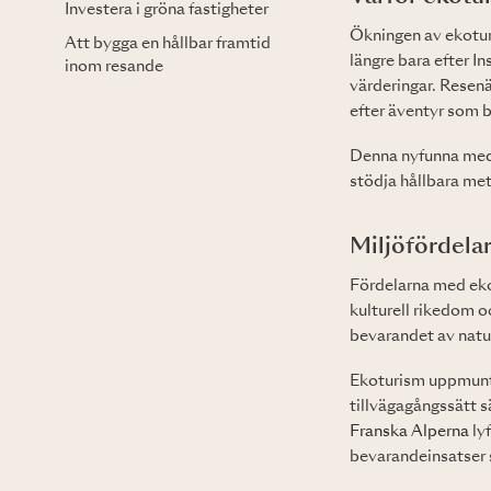
Investera i gröna fastigheter
Ökningen av ekoturi
Att bygga en hållbar framtid
längre bara efter 
inom resande
värderingar. Resen
efter äventyr som b
Denna nyfunna medve
stödja hållbara met
Miljöfördela
Fördelarna med eko
kulturell rikedom o
bevarandet av natur
Ekoturism uppmuntr
tillvägagångssätt s
Franska Alperna
lyf
bevarandeinsatser s