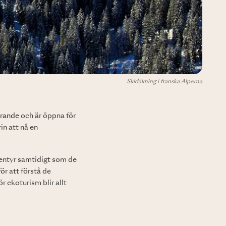
Skidåkning i franska Alperna
örande
och är öppna för
n att nå en
ventyr samtidigt som de
r att förstå de
r ekoturism blir allt