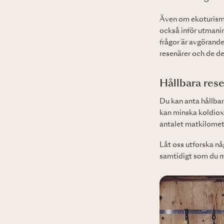
Även om ekoturism h
också inför utmanin
frågor är avgörande
resenärer och de de
Hållbara rese
Du kan anta hållba
kan minska koldiox
antalet matkilomete
Låt oss utforska nå
samtidigt som du m