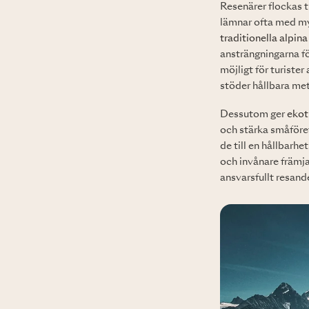
Resenärer flockas t
lämnar ofta med my
traditionella alpina
ansträngningarna fö
möjligt för turist
stöder hållbara me
Dessutom ger
ekot
och stärka småföret
de till en hållbarh
och invånare främj
ansvarsfullt resand