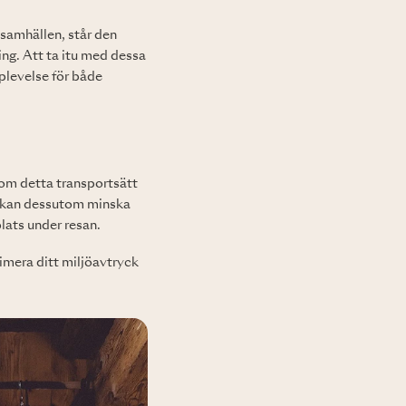
lsamhällen, står den
ng. Att ta itu med dessa
pplevelse för både
rsom detta transportsätt
v kan dessutom minska
lats under resan.
imera ditt miljöavtryck