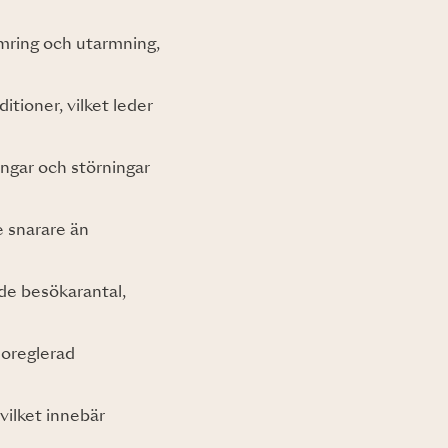
ämring och utarmning,
ditioner, vilket leder
ningar och störningar
e snarare än
de besökarantal,
ll oreglerad
 vilket innebär