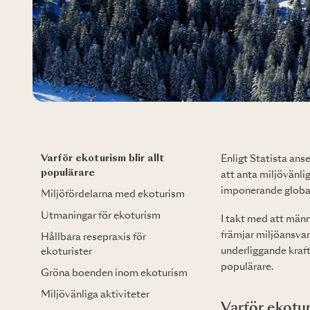
Varför ekoturism blir allt
Enligt Statista ans
populärare
att anta miljövänl
imponerande global
Miljöfördelarna med ekoturism
Utmaningar för ekoturism
I takt med att män
främjar miljöansvar
Hållbara resepraxis för
underliggande krafte
ekoturister
populärare.
Gröna boenden inom ekoturism
Miljövänliga aktiviteter
Varför ekotur