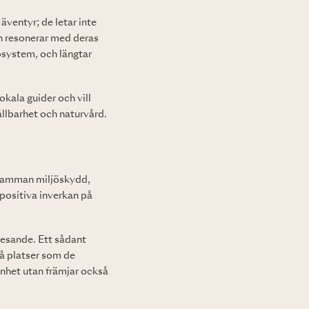
äventyr; de letar inte
en resonerar med deras
osystem, och längtar
kala guider och vill
ållbarhet och naturvård.
 samman miljöskydd,
positiva inverkan på
resande. Ett sådant
På platser som de
önhet utan främjar också