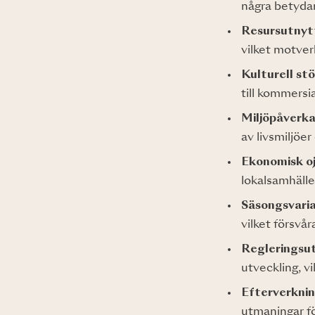
några betydan
Resursutnyt
vilket motver
Kulturell st
till kommersia
Miljöpåverk
av livsmiljöe
Ekonomisk o
lokalsamhälle
Säsongsvaria
vilket försvå
Regleringsu
utveckling, v
Efterverknin
utmaningar fö