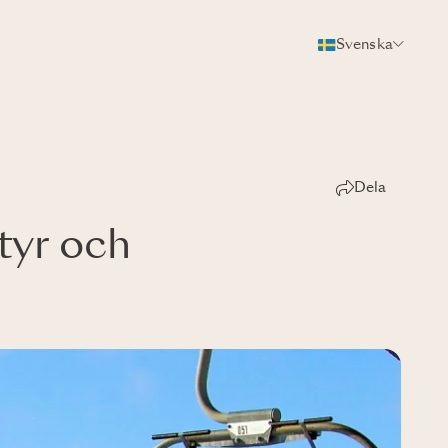
Svenska
Dela
tyr och