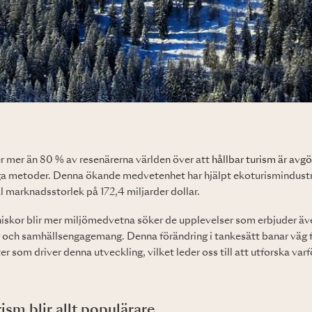
er mer än 80 % av resenärerna världen över att
hållbar turism är avg
iga metoder. Denna ökande medvetenhet har hjälpt ekoturismindustri
 marknadsstorlek på 172,4 miljarder dollar.
niskor blir mer miljömedvetna söker de upplevelser som erbjuder ä
 och samhällsengagemang. Denna förändring i tankesätt banar väg fö
r som driver denna utveckling, vilket leder oss till att utforska varfö
ism blir allt populärare