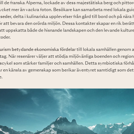
ill de franska Alperna, lockade av dess majestätiska berg och pitto
cket mer än vackra foton. Besökare kan samarbeta med lokala guid
 seder
, delta i kulinariska upplevelser från gård till bord och på nära 
r att bevara den orörda miljön. Dessa kontakter skapar en rik berät
er att uppskatta både de hisnande landskapen och den levande kultu
toder.
urism betydande ekonomiska fördelar
till lokala samhällen genom a
ag. När resenärer väljer att stödja miljövänliga boenden och region
etscykel som stärker familjer och samhällen. Detta symbiotiska förhå
ar en känsla av gemenskap som berikar äventyret samtidigt som det 
e.