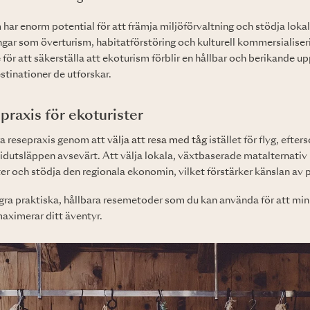
ar enorm potential för att främja miljöförvaltning och stödja loka
gar som överturism, habitatförstöring och kulturell kommersialiseri
 för att säkerställa att ekoturism förblir en hållbar och berikande u
stinationer de utforskar.
praxis för ekoturister
ra resepraxis genom att
välja att resa med tåg
istället för flyg, efte
idutsläppen avsevärt. Att välja lokala, växtbaserade matalternati
r och stödja den regionala ekonomin, vilket förstärker känslan av p
gra praktiska, hållbara resemetoder som du kan använda för att min
aximerar ditt äventyr.