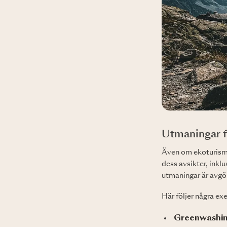
Utmaningar f
Även om ekoturism 
dess avsikter, inkl
utmaningar är avgö
Här följer några ex
Greenwashi