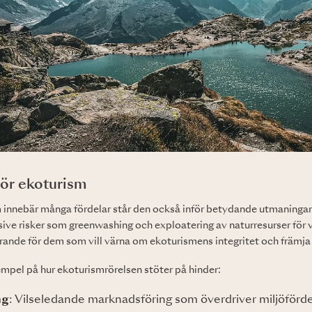
ör ekoturism
innebär många fördelar står den också inför betydande utmaninga
usive risker som greenwashing och exploatering av naturresurser för v
rande för dem som vill värna om ekoturismens integritet och främja
empel på hur ekoturismrörelsen stöter på hinder:
ng
: Vilseledande marknadsföring som överdriver miljöförde