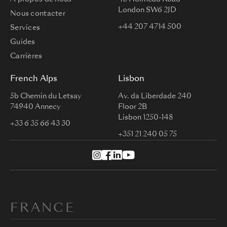
London SW6 2JD
Nous contacter
+44 207 4714 500
Services
Guides
Carrières
French Alps
Lisbon
5b Chemin du Letsay
Av. da Liberdade 240
74940 Annecy
Floor 2B
Lisbon 1250-148
+33 6 35 66 43 30
+351 21 240 05 75
FRANCE