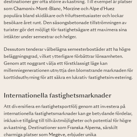
destinationer ger ofta större avkastning. Till exempel är platser
som
Chamonix-Mont-Blanc
,
Morzine
och
Alpe d'Huez
populära bland skidåkare och friluftsentusiaster och lockar
besökare året runt. Den säsongsbetonade tillströmningen av
turister gör det möjligt för fastighetsägare att maximera sina
intäkter under semestrar och helger.
Dessutom tenderar välbelägna semesterbostäder att ha högre
beläggningsgrad, vilket ytterligare förbättrar lönsamheten.
Genom att noggrant välja ett förstklassigt läge kan
millenniegenerationen utnyttja den blomstrande marknaden för
korttidsuthyrning för att säkra en lukrativ fastighetsinvestering.
Internationella fastighetsmarknader
Att diversifiera en fastighetsportfölj genom att investera på
internationella fastighetsmarknader kan ge betydande fördelar,
inklusive tillgång till tillväxtmöjligheter och potential för högre
avkastning. Destinationer som
Franska Alperna
, särskilt
charmiga platser som
Megève
, erbjuder unika