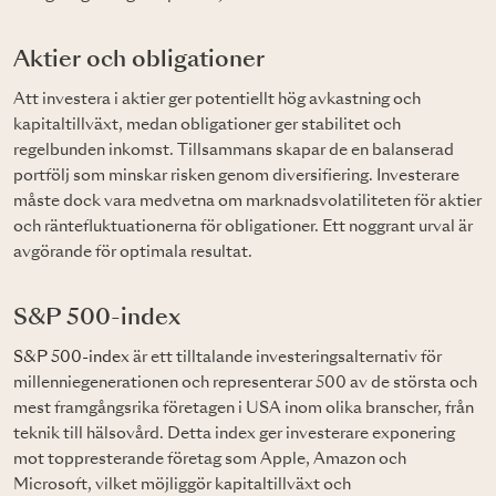
Aktier och obligationer
Att investera i aktier ger potentiellt hög avkastning och
kapitaltillväxt, medan obligationer ger stabilitet och
regelbunden inkomst. Tillsammans skapar de en balanserad
portfölj som minskar risken genom diversifiering. Investerare
måste dock vara medvetna om marknadsvolatiliteten för aktier
och räntefluktuationerna för obligationer. Ett noggrant urval är
avgörande för optimala resultat.
S&P 500-index
S&P 500-index
är ett tilltalande investeringsalternativ för
millenniegenerationen och representerar 500 av de största och
mest framgångsrika företagen i USA inom olika branscher, från
teknik till hälsovård. Detta index ger investerare exponering
mot toppresterande företag som Apple, Amazon och
Microsoft, vilket möjliggör kapitaltillväxt och