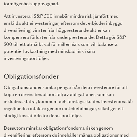
förmögenhetsuppbyggnad.
Att investera i S&P 500 innebär mindre risk jämfört med
enskilda aktieinvesteringar, eftersom det erbjuder inbyggd
diversifiering; vinster från högpresterande aktier kan
kompensera förluster från underpresterande. Detta gör S&P
500 till ett utmärkt val för millennials som vill balansera
potentiell avkastning med minskad risk i sina
investeringsportföljer.
Obligationsfonder
Obligationsfonder samlar pengar från flera investerare för att
köpa en diversifierad portfölj av obligationer, som kan
inkludera stats-, kommun- och företagsskulder. Investerarna får
regelbundna intäkter genom räntebetalningar, vilket ger ett
stadigt kassaflöde för deras portföljer.
Dessutom minskar obligationsfonderna risken genom
diversifiering, eftersom de innehåller många obligationer med