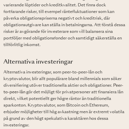
varierande löptider och kreditkvalitet. Det finns dock
fortfarande risker, till exempel räntefluktuationer som kan
påverka obligationspriserna negativt och kreditrisk, där
obligationsutgivare kan ställa in betalningarna. Att förstå dessa
risker är avgörande för investerare som vill balansera sina
portföljer med obligationsfonder och samtidigt säkerställa en
tillförlitlig inkomst.
Alternativa investeringar
Alternativa investeringar, som peer-to-peer-lån och
kryptovalutor, blir allt populärare bland millennials som söker
diversifiering utöver traditionella aktier och obligationer.
Peer-
to-peer-lån
gör det möjligt för privatpersoner att finansiera lån
direkt, vilket potentiellt ger högre räntor än traditionella
sparkonton. Kryptovalutor, som Bitcoin och Ethereum,
erbjuder möjligheter till hög avkastning men är extremt volatila
på grund av den högt spekulativa karaktären hos dessa
investeringar.