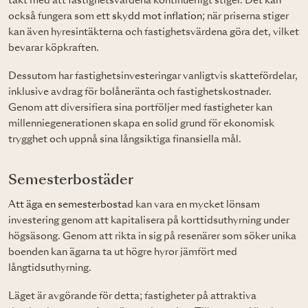
takt med att fastighetsvärdena kontinuerligt stiger. Det kan
också fungera som ett
skydd mot inflation
; när priserna stiger
kan även hyresintäkterna och fastighetsvärdena göra det, vilket
bevarar köpkraften.
Dessutom har fastighetsinvesteringar vanligtvis skattefördelar,
inklusive avdrag för bolåneränta och fastighetskostnader.
Genom att diversifiera sina portföljer med fastigheter kan
millenniegenerationen skapa en solid grund för ekonomisk
trygghet och uppnå sina långsiktiga finansiella mål.
Semesterbostäder
Att äga en semesterbostad
kan vara en mycket lönsam
investering genom att kapitalisera på korttidsuthyrning under
högsäsong. Genom att rikta in sig på resenärer som söker unika
boenden kan ägarna ta ut högre hyror jämfört med
långtidsuthyrning.
Läget är avgörande för detta; fastigheter på attraktiva