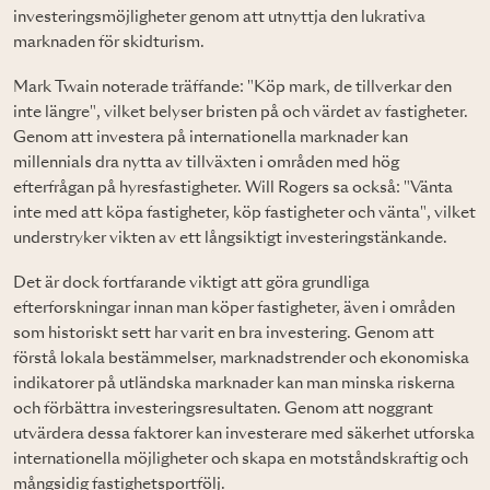
investeringsmöjligheter genom att utnyttja den lukrativa
marknaden för skidturism.
Mark Twain noterade träffande: "Köp mark, de tillverkar den
inte längre", vilket belyser bristen på och värdet av fastigheter.
Genom att investera på internationella marknader kan
millennials dra nytta av tillväxten i områden med hög
efterfrågan på hyresfastigheter. Will Rogers sa också: "Vänta
inte med att köpa fastigheter, köp fastigheter och vänta", vilket
understryker vikten av ett långsiktigt investeringstänkande.
Det är dock fortfarande viktigt att göra grundliga
efterforskningar innan man köper fastigheter, även i områden
som historiskt sett har varit en bra investering. Genom att
förstå lokala bestämmelser, marknadstrender och ekonomiska
indikatorer på utländska marknader kan man minska riskerna
och förbättra investeringsresultaten. Genom att noggrant
utvärdera dessa faktorer kan investerare med säkerhet utforska
internationella möjligheter och skapa en motståndskraftig och
mångsidig fastighetsportfölj.