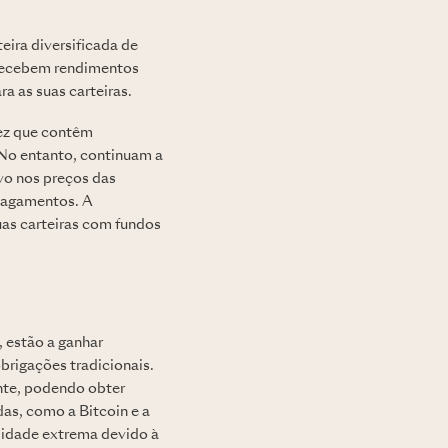
eira diversificada de
s recebem rendimentos
a as suas carteiras.
vez que contêm
 No entanto, continuam a
ivo nos preços das
 pagamentos. A
uas carteiras com fundos
 estão a ganhar
brigações tradicionais.
nte, podendo obter
as, como a Bitcoin e a
lidade extrema devido à