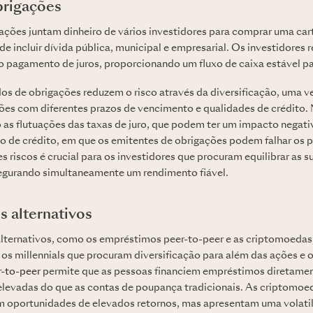
brigações
ações juntam dinheiro de vários investidores para comprar uma cart
de incluir dívida pública, municipal e empresarial. Os investidore
o pagamento de juros, proporcionando um fluxo de caixa estável par
dos de obrigações reduzem o risco através da diversificação, uma 
es com diferentes prazos de vencimento e qualidades de crédito.
mo as flutuações das taxas de juro, que podem ter um impacto negat
sco de crédito, em que os emitentes de obrigações podem falhar os
riscos é crucial para os investidores que procuram equilibrar as s
egurando simultaneamente um rendimento fiável.
s alternativos
lternativos, como os empréstimos peer-to-peer e as criptomoedas,
os millennials que procuram diversificação para além das ações e o
-to-peer
permite que as pessoas financiem empréstimos diretame
 elevadas do que as contas de poupança tradicionais. As criptomoed
 oportunidades de elevados retornos, mas apresentam uma volati