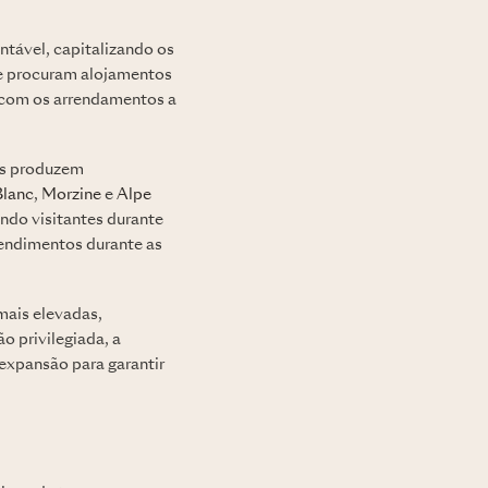
tável, capitalizando os
que procuram alojamentos
 com os arrendamentos a
is produzem
lanc
,
Morzine
e
Alpe
indo visitantes durante
rendimentos durante as
mais elevadas,
 privilegiada, a
expansão para garantir