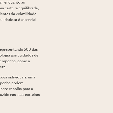
al, enquanto as
a carteira equilibrada,
ientes da volatilidade
cuidadosa é essencial
 representando 500 das
ologia aos cuidados de
esempenho, como a
eza.
ões individuais, uma
empenho podem
ente escolha para a
uzido nas suas carteiras