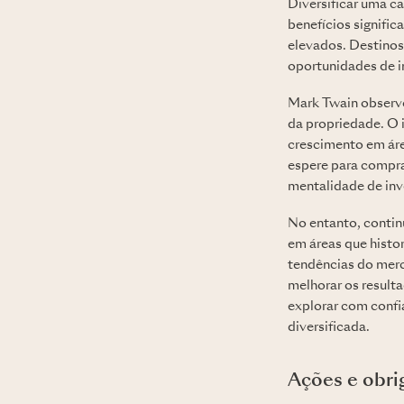
Diversificar uma ca
benefícios signific
elevados. Destino
oportunidades de i
Mark Twain observo
da propriedade. O 
crescimento em ár
espere para compra
mentalidade de inv
No entanto, contin
em áreas que histo
tendências do merc
melhorar os result
explorar com confia
diversificada.
Ações e obri