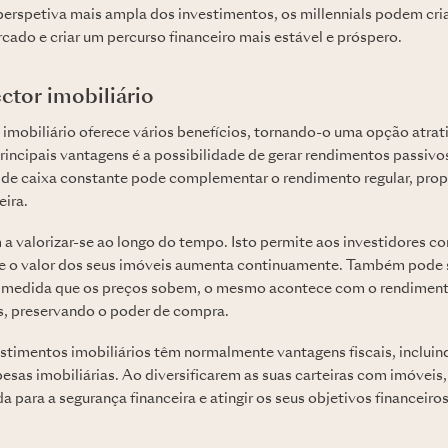
rspetiva mais ampla dos investimentos, os millennials podem criar
cado e criar um percurso financeiro mais estável e próspero.
ector imobiliário
imobiliário oferece vários benefícios, tornando-o uma opção atrat
rincipais vantagens é a possibilidade de gerar rendimentos passivo
o de caixa constante pode complementar o rendimento regular, pro
eira.
 valorizar-se ao longo do tempo. Isto permite aos investidores con
ue o valor dos seus imóveis aumenta continuamente. Também pode
à medida que os preços sobem, o mesmo acontece com o rendiment
s, preservando o poder de compra.
estimentos imobiliários têm normalmente vantagens fiscais, incluin
esas imobiliárias. Ao diversificarem as suas carteiras com imóveis
da para a segurança financeira e atingir os seus objetivos financeiro