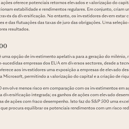
ações oferece potenciais retornos elevados e valorização do capit
ionam estabilidade e rendimentos regulares. Em conjunto, criam um
través da diversificação. No entanto, os investidores devem estar c
s e das flutuações das taxas de juro das obrigações. Uma seleção 
ores resultados.
500
é uma opção de investimento apelativa para a geração do milénio,
-sucedidas empresas dos EUA em diversos sectores, desde a tecn
 oferece aos investidores uma exposição a empresas de elevado d
 Microsoft, permitindo a valorização do capital e a criação de riqu
00 envolve menos risco em comparação com os investimentos em aç
ma diversificação integrada; os ganhos de ações com elevado des
s de ações com fraco desempenho. Isto faz do S&P 500 uma excel
 que procura equilibrar os potenciais rendimentos com um risco red