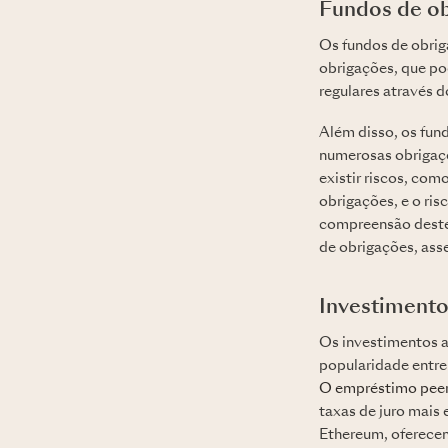
Fundos de o
Os fundos de obrig
obrigações, que po
regulares através d
Além disso, os fun
numerosas obrigaçõ
existir riscos, co
obrigações, e o ri
compreensão destes 
de obrigações, ass
Investimento
Os investimentos a
popularidade entre 
O empréstimo peer
taxas de juro mais
Ethereum, oferecem