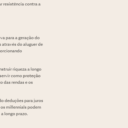
 resistência contra a
iva para a geração do
s através do aluguer de
porcionando
struir riqueza a longo
 servir como
proteção
o das rendas e os
do deduções para juros
, os millennials podem
s a longo prazo.