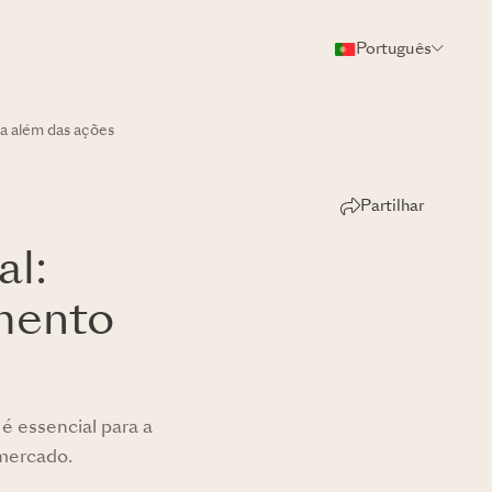
Português
ra além das ações
Partilhar
al:
mento
 é essencial para a
 mercado.