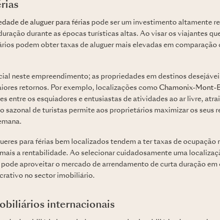
rias
dade de aluguer para férias
pode ser um investimento altamente ren
duração durante as épocas turísticas altas. Ao visar os viajantes 
tários podem obter taxas de aluguer mais elevadas em comparação
ucial neste empreendimento; as propriedades em destinos desejáve
iores retornos. Por exemplo, localizações como
Chamonix-Mont-B
s entre os esquiadores e entusiastas de atividades ao ar livre, atra
o sazonal de turistas permite aos proprietários maximizar os seus 
semana.
gueres para férias bem localizados tendem a ter taxas de ocupação 
ais a rentabilidade. Ao selecionar cuidadosamente uma localização
 pode aproveitar o mercado de arrendamento de curta duração em 
rativo no sector imobiliário.
biliários internacionais