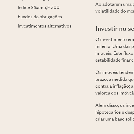
Ao adotarem uma pe
Índice S&amp;P 500
volatilidade do mer
Fundos de obrigações
Investimentos alternativos
Investir no s
O investimento em 
milénio. Uma das p
imóveis. Este flux
estabilidade financ
Os imóveis tendem a
prazo, à medida q
contra a inflação
; 
valores dos imóvei
Além disso, os inv
hipotecários e desp
criar uma base sóli