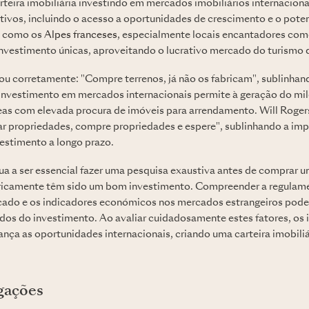
rteira imobiliária investindo em mercados imobiliários internaciona
ativos, incluindo o acesso a oportunidades de crescimento e o pote
s como os
Alpes franceses
, especialmente locais encantadores co
nvestimento únicas, aproveitando o lucrativo mercado do turismo d
u corretamente: "Compre terrenos, já não os fabricam", sublinhand
investimento em mercados internacionais permite à geração do milé
eas com elevada procura de imóveis para arrendamento. Will Roge
r propriedades, compre propriedades e espere", sublinhando a im
estimento a longo prazo.
ua a ser essencial fazer uma pesquisa exaustiva antes de comprar
ricamente têm sido um bom investimento. Compreender a regulame
ado e os indicadores económicos nos mercados estrangeiros pode r
ados do investimento. Ao avaliar cuidadosamente estes fatores, os
nça as oportunidades internacionais, criando uma carteira imobiliár
gações