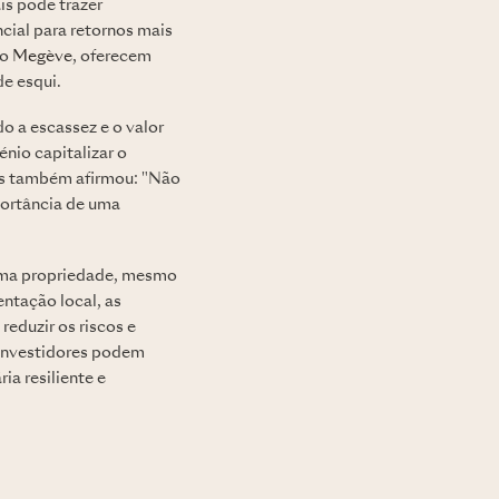
is pode trazer
ncial para retornos mais
mo
Megève
, oferecem
e esqui.
o a escassez e o valor
nio capitalizar o
rs também afirmou: "Não
portância de uma
 uma propriedade, mesmo
ntação local, as
eduzir os riscos e
 investidores podem
ia resiliente e