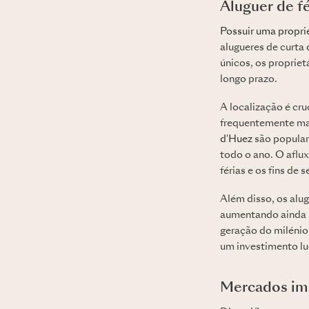
Aluguer de fé
Possuir uma proprie
alugueres de curta 
únicos, os proprie
longo prazo.
A localização é cr
frequentemente ma
d'Huez
são populare
todo o ano. O aflux
férias e os fins de 
Além disso, os alu
aumentando ainda m
geração do milénio
um investimento luc
Mercados imo