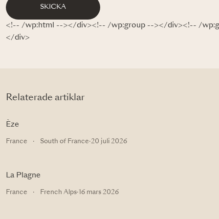
SKICKA
<!-- /wp:html --></div><!-- /wp:group --></div><!-- /wp:
</div>
Relaterade artiklar
Èze
France
·
South of France
·
20 juli 2026
La Plagne
France
·
French Alps
·
16 mars 2026