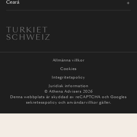
Ceará
TURKIET
SCHWEIZ
Allmänna villkor
Cookies
Integritetspolicy
Juridisk information
© Athena Advisers 2026
Denna webbplats är skyddad av reCAPTCHA och
Googles
sekretesspolicy
och
användarvillkor
gäller.