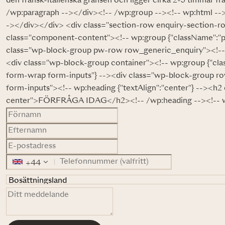
den fransk-italienska gränsen och ligger cirka 2-3 timmar fr
/wp:paragraph --></div><!-- /wp:group --><!-- wp:html --
-></div></div> <div class="section-row enquiry-section-ro
class="component-content"><!-- wp:group {"className":"
class="wp-block-group pw-row row_generic_enquiry"><!-- 
<div class="wp-block-group container"><!-- wp:group {"cl
form-wrap form-inputs"} --><div class="wp-block-group r
form-inputs"><!-- wp:heading {"textAlign":"center"} --><h2 
center">FÖRFRÅGA IDAG</h2><!-- /wp:heading --><!-- w
+44