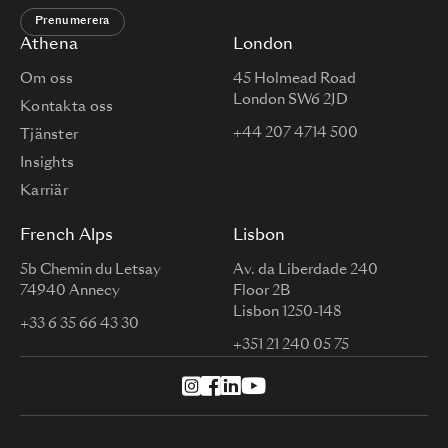
Prenumerera
Athena
London
Om oss
45 Holmead Road
London SW6 2JD
Kontakta oss
+44 207 4714 500
Tjänster
Insights
Karriär
French Alps
Lisbon
5b Chemin du Letsay
Av. da Liberdade 240
74940 Annecy
Floor 2B
Lisbon 1250-148
+33 6 35 66 43 30
+351 21 240 05 75