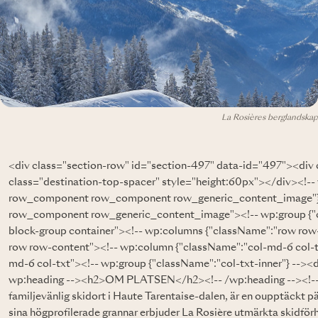
La Rosières berglandskap
<div class="section-row" id="section-497" data-id="497"><di
class="destination-top-spacer" style="height:60px"></div><!-
row_component row_component row_generic_content_image"} 
row_component row_generic_content_image"><!-- wp:group {"c
block-group container"><!-- wp:columns {"className":"row row
row row-content"><!-- wp:column {"className":"col-md-6 col-t
md-6 col-txt"><!-- wp:group {"className":"col-txt-inner"} --><d
wp:heading --><h2>OM PLATSEN</h2><!-- /wp:heading --><!-- 
familjevänlig skidort i Haute Tarentaise-dalen, är en oupptäckt p
sina högprofilerade grannar erbjuder La Rosière utmärkta skidför