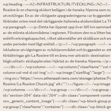
wp:heading --><h2>INFRASTRUKTURUTVECKLING</h2><!-- /wp
Rosière är en charmig skidort belägen i de franska Alperna som ny
utvecklingar. En av de viktigaste uppgraderingarna var byggandet 
förbinder orten med det närliggande italienska skidområdet La T
wp:paragraph --><p>Detta har öppnat upp över 160 km sammankopp
av de största skidområdena i regionen. Förutom den nya liften har
snötillverkningskapacitet, vilket säkerställer att skidåkare och
under perioder med lågt snöfall.</p><!-- /wp:paragraph --><!--
inkluderar utvidgningen av nybörjarområdet och byggandet av ett
förbättringar gör La Rosière till en ännu mer attraktiv destination
högkvalitativ skidupplevelse i hjärtat av de franska Alperna.</p
-></div><!-- /wp:column --><!-- wp:column {"className":"col-
column col-md-6 col-img"><!-- wp:image {"sizeSlug":"large"} --
<img src="
https://www.athenaadvisers.com/storage/photos/F
Rosière/La Rosière Church.jpg" alt=""/></figure><!-- /wp:image
/wp:columns --></div><!-- /wp:group --></div><!-- /wp:group 
id="section-504" data-id="504"><div class="component-conte
row_generic_content_image"} --><div class="wp-block-group 
wp:group {"className":"container"} --><div class="wp-block-g