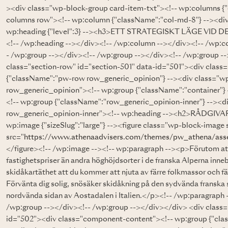
><div class="wp-block-group card-item-txt"><!-- wp:columns {
columns row"><!-- wp:column {"className":"col-md-8"} --><di
wp:heading {"level":3} --><h3>ETT STRATEGISKT LÄGE VI
<!-- /wp:heading --></div><!-- /wp:column --></div><!-- /wp:c
- /wp:group --></div><!-- /wp:group --></div><!-- /wp:group -
class="section-row" id="section-501" data-id="501"><div clas
{"className":"pw-row row_generic_opinion"} --><div class="
row_generic_opinion"><!-- wp:group {"className":"container"} 
<!-- wp:group {"className":"row_generic_opinion-inner"} --><d
row_generic_opinion-inner"><!-- wp:heading --><h2>RÅDGIVA
wp:image {"sizeSlug":"large"} --><figure class="wp-block-image 
src="
https://www.athenaadvisers.com/themes/pw_athena/asse
</figure><!-- /wp:image --><!-- wp:paragraph --><p>Förutom att
fastighetspriser än andra höghöjdsorter i de franska Alperna inne
skidåkartäthet att du kommer att njuta av färre folkmassor och fä
Förvänta dig solig, snösäker skidåkning på den sydvända franska
nordvända sidan av Aostadalen i Italien.</p><!-- /wp:paragraph
/wp:group --></div><!-- /wp:group --></div></div> <div class=
id="502"><div class="component-content"><!-- wp:group {"cla