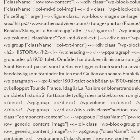
{"className":"row row-content"} --><div class="wp-block-col
{"className":"col-md-6 col-img"} --><div class="wp-block-col
{"sizeSlug":"large"} --><figure class="wp-block-image size-larg
src="
https://www.athenaadvisers.com/storage/photos/France
Rosière/Skiing in La Rosière.jpg" alt=""/></figure><!-- /wp:ima
wp:column {"className":"col-md-6 col-txt"} --><div class="wp
wp:group {"className":"col-txt-inner"} --><div class="wp-block
<h2>HISTORIA</h2><!-- /wp:heading --><!-- wp:paragraph --><p>
grundades på 1950-talet. Området har dock en rik historia som gå
Saint Bernard-passet som La Rosière ligger vid och som har använ
handelsväg som förbinder Italien med Gallien och senare Frankri
wp:paragraph --><p>Under 1800-talet och början av 1900-talet 
cykelloppet Tour de France. Idag är La Rosière en blomstrande s
områdets historia är fortfarande tydlig i dess arkitektur och om
</div><!-- /wp:group --></div><!-- /wp:column --></div><!-- /
</div><!-- /wp:group --></div></div> <div class="section-row"
class="component-content"><!-- wp:group {"className":"pw
row_generic_content_image"} --><div class="wp-block-group
row_generic_content_image"><!-- wp:group {"className":"cont
container"><!-- wp:columns {"className":"row row-content"} -