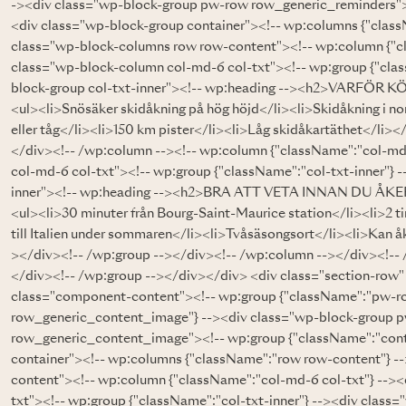
-><div class="wp-block-group pw-row row_generic_reminders"><
<div class="wp-block-group container"><!-- wp:columns {"clas
class="wp-block-columns row row-content"><!-- wp:column {"cl
class="wp-block-column col-md-6 col-txt"><!-- wp:group {"clas
block-group col-txt-inner"><!-- wp:heading --><h2>VARFÖR KÖP
<ul><li>Snösäker skidåkning på hög höjd</li><li>Skidåkning i nor
eller tåg</li><li>150 km pister</li><li>Låg skidåkartäthet</li><
</div><!-- /wp:column --><!-- wp:column {"className":"col-md
col-md-6 col-txt"><!-- wp:group {"className":"col-txt-inner"} 
inner"><!-- wp:heading --><h2>BRA ATT VETA INNAN DU ÅKER</
<ul><li>30 minuter från Bourg-Saint-Maurice station</li><li>2 t
till Italien under sommaren</li><li>Tvåsäsongsort</li><li>Kan åka 
></div><!-- /wp:group --></div><!-- /wp:column --></div><!-- 
</div><!-- /wp:group --></div></div> <div class="section-row"
class="component-content"><!-- wp:group {"className":"pw
row_generic_content_image"} --><div class="wp-block-group
row_generic_content_image"><!-- wp:group {"className":"cont
container"><!-- wp:columns {"className":"row row-content"} -
content"><!-- wp:column {"className":"col-md-6 col-txt"} -->
txt"><!-- wp:group {"className":"col-txt-inner"} --><div class=