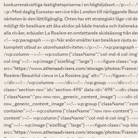
konkurrenskraftiga fastighetspriserna i en höghöjdsort.</p><!--
<p>Med daglig Eurostar-service från London till närliggande Bou
närheten är den lättillgänglig. Orten har ett strategiskt läge vid d
möjligt för besökare att åka skidor på både franska och italienska
alla nivåer, erbjuder La Rosière en omfattande skidsäsong från de
<!-- wp:paragraph --><p>När snön smälter kan besökare njuta av 
komplett utbud av utomhusaktiviteter.</p><!-- /wp:paragraph -
/wp:column --><!-- wp:column {"className":"col-md-6 col-img
col-img"><!-- wp:image {"sizeSlug":"large"} --><figure class="w
src="
https://www.athenaadvisers.com/storage/photos/France
Rosière/Beautiful views in La Rosière.jpg" alt=""/></figure><!-
</div><!-- /wp:columns --></div><!-- /wp:group --></div><!-- 
class="section-row" id="section-498" data-id="498"><div cla
{"className":"pw-row row_generic_content_image"} --><div c
row_generic_content_image"><!-- wp:group {"className":"cont
container"><!-- wp:columns {"className":"row row-content"} -
content"><!-- wp:column {"className":"col-md-6 col-img"} -->
img"><!-- wp:image {"sizeSlug":"large"} --><figure class="wp-bl
src="
https://www.athenaadvisers.com/storage/photos/France