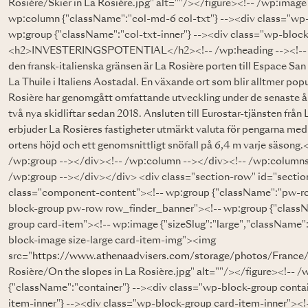
Rosière/Skier in La Rosière.jpg" alt=""/></figure><!-- /wp:imag
wp:column {"className":"col-md-6 col-txt"} --><div class="wp
wp:group {"className":"col-txt-inner"} --><div class="wp-block
<h2>INVESTERINGSPOTENTIAL</h2><!-- /wp:heading --><!-- wp
den fransk-italienska gränsen är La Rosière porten till Espace S
La Thuile i Italiens Aostadal. En växande ort som blir alltmer pop
Rosière har genomgått omfattande utveckling under de senaste å
två nya skidliftar sedan 2018. Ansluten till Eurostar-tjänsten frå
erbjuder La Rosières fastigheter utmärkt valuta för pengarna med
ortens höjd och ett genomsnittligt snöfall på 6,4 m varje säsong
/wp:group --></div><!-- /wp:column --></div><!-- /wp:columns
/wp:group --></div></div> <div class="section-row" id="secti
class="component-content"><!-- wp:group {"className":"pw-ro
block-group pw-row row_finder_banner"><!-- wp:group {"classN
group card-item"><!-- wp:image {"sizeSlug":"large","className"
block-image size-large card-item-img"><img
src="
https://www.athenaadvisers.com/storage/photos/France
Rosière/On the slopes in La Rosière.jpg" alt=""/></figure><!-- 
{"className":"container"} --><div class="wp-block-group conta
item-inner"} --><div class="wp-block-group card-item-inner"><!