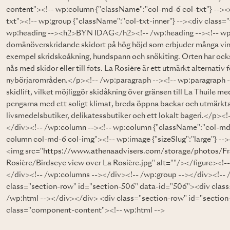
content"><!-- wp:column {"className":"col-md-6 col-txt"} -->
txt"><!-- wp:group {"className":"col-txt-inner"} --><div class=
wp:heading --><h2>BYN IDAG</h2><!-- /wp:heading --><!-- wp:
domänöverskridande skidort på hög höjd som erbjuder många vinte
exempel skridskoåkning, hundspann och snökiting. Orten har ocks
nås med skidor eller till fots. La Rosière är ett utmärkt alternativ
nybörjarområden.</p><!-- /wp:paragraph --><!-- wp:paragraph -->
skidlift, vilket möjliggör skidåkning över gränsen till La Thuile me
pengarna med ett soligt klimat, breda öppna backar och utmärkta 
livsmedelsbutiker, delikatessbutiker och ett lokalt bageri.</p><
</div><!-- /wp:column --><!-- wp:column {"className":"col-md
column col-md-6 col-img"><!-- wp:image {"sizeSlug":"large"} --
<img src="
https://www.athenaadvisers.com/storage/photos/F
Rosière/Birdseye view over La Rosière.jpg" alt=""/></figure><!
</div><!-- /wp:columns --></div><!-- /wp:group --></div><!-- 
class="section-row" id="section-506" data-id="506"><div clas
/wp:html --></div></div> <div class="section-row" id="sectio
class="component-content"><!-- wp:html -->