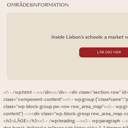
OMRÅDESINFORMATION
Inside Lisbon's schools: a market 
LÄR DIG MER
<!-- /wp:html --></div></div> <div class="section-row" id
class="component-content"><!-- wp:group {"className":"
class="wp-block-group pw-row row_area_map"><!-- wp:gr
content"} --><div class="wp-block-group row_area_map-con
<h3>LÄGE</h3><!-- /wp:heading --><!-- wp:paragraph --><p