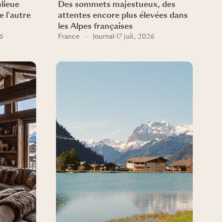
nlieue
Des sommets majestueux, des
 l'autre
attentes encore plus élevées dans
les Alpes françaises
26
France
·
Journal
·
17 juil., 2026