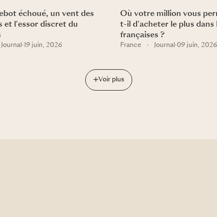
bot échoué, un vent des
Où votre million vous pe
 et l'essor discret du
t-il d'acheter le plus dans
s
françaises ?
Journal
·
19 juin, 2026
France
·
Journal
·
09 juin, 2026
Voir plus