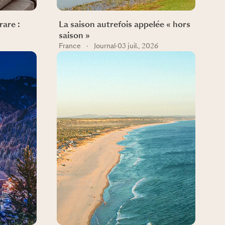
rare :
La saison autrefois appelée « hors
saison »
France
·
Journal
·
03 juil., 2026