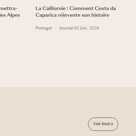
rmettra-
La Californie : Comment Costa da
 les Alpes
Caparica réinvente son histoire
Portugal
·
Journal
·
05 juin, 2026
Voir tout