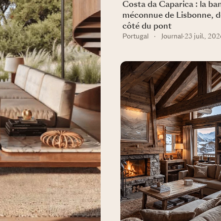
Costa da Caparica : la ba
méconnue de Lisbonne, de
côté du pont
Portugal
·
Journal
·
23 juil., 20