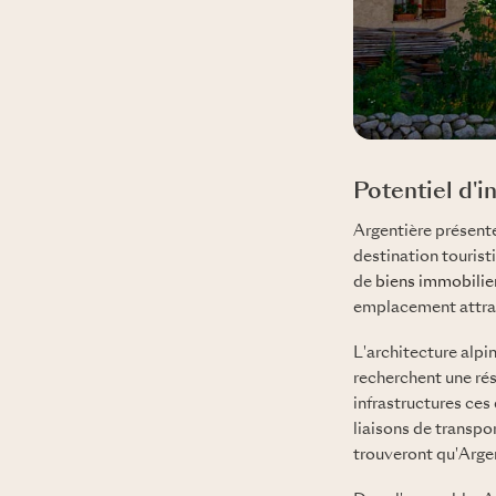
Potentiel d'
Argentière présente
destination touris
de
biens immobilier
emplacement attract
L'architecture alpi
recherchent une rés
infrastructures ce
liaisons de transpo
trouveront qu'Argen