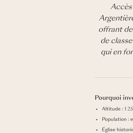
Accès 
Argentière
offrant d
de classe
qui en fo
Pourquoi inve
Altitude : 1 
Population : 
Église histor