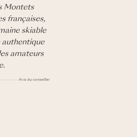
s Montets
s françaises,
maine skiable
e authentique
 les amateurs
e.
Avis du conseiller