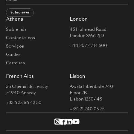
Subscrever
Athena
London
Sobre nós
45 Holmead Road
London SW6 2JD
Contacte-nos
+44 207 4714 500
Serviços
Guides
Carreiras
French Alps
Lisbon
5b Chemin du Letsay
Av. da Liberdade 240
74940 Annecy
Floor 2B
Lisbon 1250-148
+33 6 35 66 43 30
+351 21 240 05 75