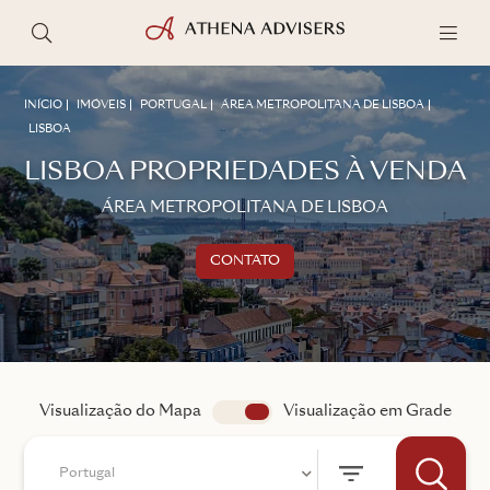
INÍCIO
IMÓVEIS
PORTUGAL
ÁREA METROPOLITANA DE LISBOA
LISBOA
LISBOA PROPRIEDADES À VENDA
ÁREA METROPOLITANA DE LISBOA
CONTATO
Entre em contacto
FALE COM UM CONSULTOR
Visualização do Mapa
app.search.view
Visualização em Grade
Portugal