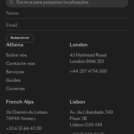
Subscrever
Athena
London
Sobre nós
45 Holmead Road
London SW6 2JD
Contacte-nos
+44 207 4714 500
Serviços
Guides
Carreiras
French Alps
Lisbon
5b Chemin du Letsay
Av. da Liberdade 240
74940 Annecy
Floor 2B
Lisbon 1250-148
+33 6 35 66 43 30