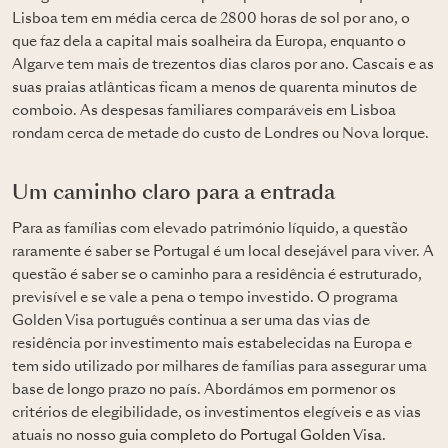
Lisboa tem em média cerca de 2800 horas de sol por ano, o
que faz dela a capital mais soalheira da Europa, enquanto o
Algarve tem mais de trezentos dias claros por ano. Cascais e as
suas praias atlânticas ficam a menos de quarenta minutos de
comboio. As despesas familiares comparáveis em Lisboa
rondam cerca de metade do custo de Londres ou Nova Iorque.
Um caminho claro para a entrada
Para as famílias com elevado património líquido, a questão
raramente é saber se Portugal é um local desejável para viver. A
questão é saber se o caminho para a residência é estruturado,
previsível e se vale a pena o tempo investido. O programa
Golden Visa português continua a ser uma das vias de
residência por investimento mais estabelecidas na Europa e
tem sido utilizado por milhares de famílias para assegurar uma
base de longo prazo no país. Abordámos em pormenor os
critérios de elegibilidade, os investimentos elegíveis e as vias
atuais no nosso
guia completo do Portugal Golden Visa
.