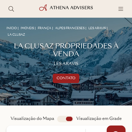
INÍCIO
IMÓVEIS
FRANÇA
ALPES FRANCESES
LES ARAVIS
LA CLUSAZ
LA CLUSAZ PROPRIEDADES À
VENDA
LES ARAVIS
CONTATO
Entre em contacto
FALE COM UM CONSULTOR
Visualização do Mapa
app.search.view
Visualização em Grade