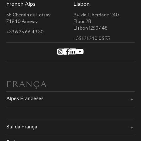
French Alps
Lisbon
5b Chemin du Letsay
Av. da Liberdade 240
74940 Annecy
Floor 2B
Lisbon 1250-148
+33 6 35 66 43 30
+351 21 240 05 75
FRANÇA
Alpes Franceses
Sul da França