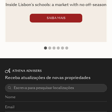
Inside Lisbon's schools: a market with no off-season
SAIBA MAIS
1
2
3
4
5
6
Receba atualizações de novas propriedades