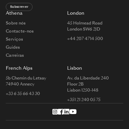
Subscrever
Athena
London
Sobre nós
45 Holmead Road
London SW6 2JD
Contacte-nos
+44 207 4714 500
Serviços
Guides
Carreiras
French Alps
Lisbon
5b Chemin du Letsay
Av. da Liberdade 240
74940 Annecy
Floor 2B
Lisbon 1250-148
+33 6 35 66 43 30
+351 21 240 05 75