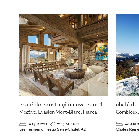
chalé de construção nova com 4 quartos
Megève, Evasion Mont-Blanc, França
Combloux, 
4 Quartos
€2 950 000
4 Quar
Les Fermes d'Hestia Semi-Chalet A2
Chalés Reine