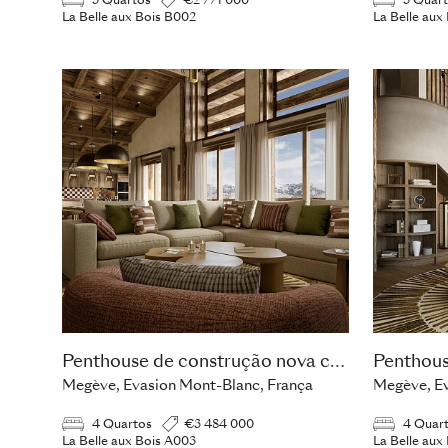
3 Quartos
€2 771 000
3 Quar
La Belle aux Bois B002
La Belle aux
Penthouse de construção nova com 4 quartos
Megève, Evasion Mont-Blanc, França
Megève, Ev
4 Quartos
€3 484 000
4 Quar
La Belle aux Bois A003
La Belle aux