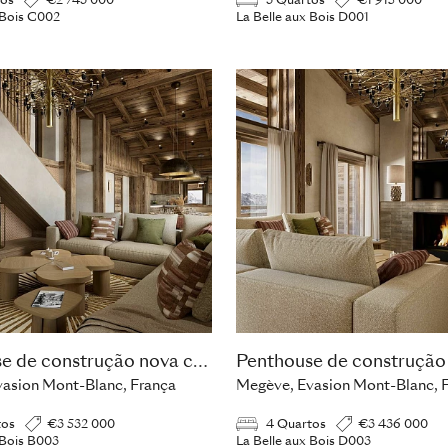
tos
€2 743 000
3 Quartos
€1 915 000
 Bois C002
La Belle aux Bois D001
Penthouse de construção nova com 4 quartos
asion Mont-Blanc, França
Megève, Evasion Mont-Blanc, 
tos
€3 532 000
4 Quartos
€3 436 000
 Bois B003
La Belle aux Bois D003