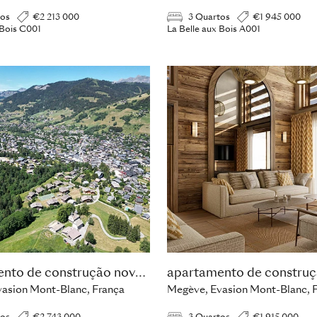
tos
€2 213 000
3 Quartos
€1 945 000
 Bois C001
La Belle aux Bois A001
apartamento de construção nova com 3 quartos
asion Mont-Blanc, França
Megève, Evasion Mont-Blanc, 