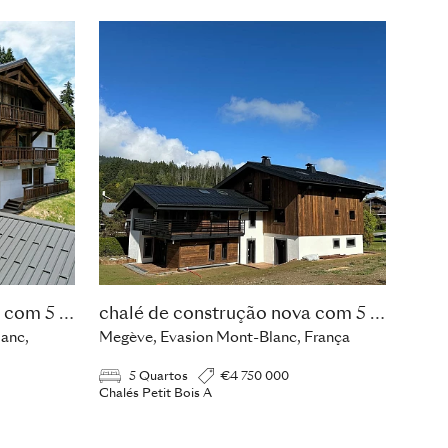
chalé de construção nova com 5 quartos
chalé de construção nova com 5 quartos
lanc,
Megève, Evasion Mont-Blanc, França
5 Quartos
€4 750 000
Chalés Petit Bois A