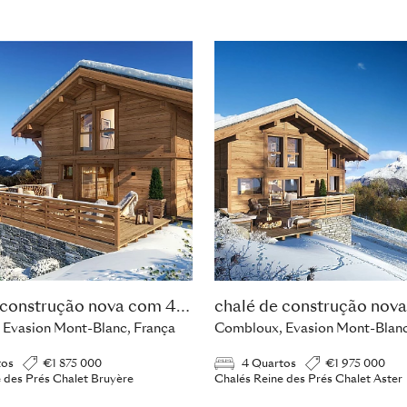
chalé de construção nova com 4 quartos
Evasion Mont-Blanc, França
Combloux, Evasion Mont-Blanc
tos
€1 875 000
4 Quartos
€1 975 000
 des Prés Chalet Bruyère
Chalés Reine des Prés Chalet Aster