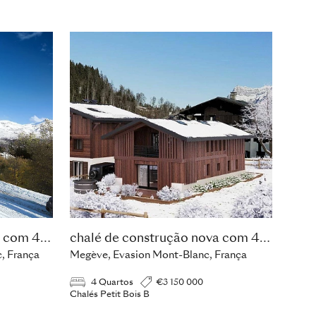
chalé de construção nova com 4 quartos
chalé de construção nova com 4 quartos
, França
Megève, Evasion Mont-Blanc, França
4 Quartos
€3 150 000
Chalés Petit Bois B