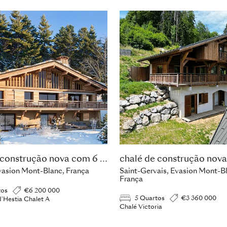
chalé de construção nova com 6 quartos
asion Mont-Blanc, França
Saint-Gervais, Evasion Mont-B
França
tos
€6 200 000
5 Quartos
€3 360 000
'Hestia Chalet A
Chalé Victoria