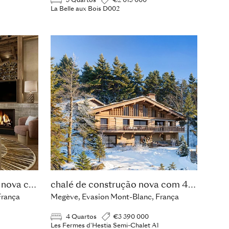
3 Quartos
€2 015 000
La Belle aux Bois D002
Penthouse de construção nova com 4 quartos
chalé de construção nova com 4 quartos
França
Megève, Evasion Mont-Blanc, França
4 Quartos
€3 390 000
Les Fermes d'Hestia Semi-Chalet A1