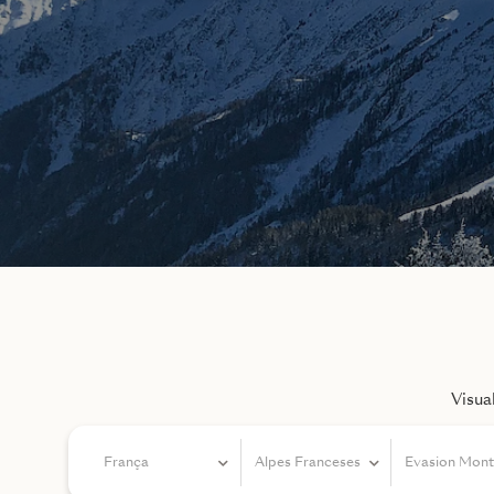
Visua
França
Alpes Franceses
Evasion Mont