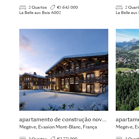
2 Quartos
€1 645 000
2 Quar
La Belle aux Bois A002
La Belle aux
apartamento de construção nova com 3 quartos
Megève, Evasion Mont-Blanc, França
Megève, Ev