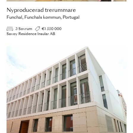
Nyproducerad trerummare
Funchal, Funchals kommun, Portugal
3 Sovrum
€1 550 000
Savoy Residence Insular AB