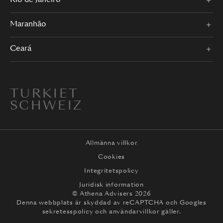
Rio de Janeiro
Maranhão
Ceará
TURKIET
SCHWEIZ
Allmänna villkor
Cookies
Integritetspolicy
Juridisk information
© Athena Advisers 2026
Denna webbplats är skyddad av reCAPTCHA och
Googles
sekretesspolicy
och
användarvillkor
gäller.