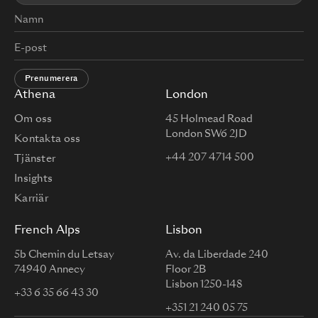
Prenumerera
Athena
London
Om oss
45 Holmead Road
London SW6 2JD
Kontakta oss
+44 207 4714 500
Tjänster
Insights
Karriär
French Alps
Lisbon
5b Chemin du Letsay
Av. da Liberdade 240
74940 Annecy
Floor 2B
Lisbon 1250-148
+33 6 35 66 43 30
+351 21 240 05 75