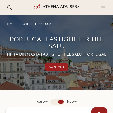
HEM
FASTIGHETER
PORTUGAL
PORTUGAL FASTIGHETER TILL
SALU
HITTA DIN NÄSTA FASTIGHET TILL SALU I PORTUGAL
KONTAKT
Kontakta oss
TALA MED EN MÄKLARE
Kartvy
app.search.view
Rutvy