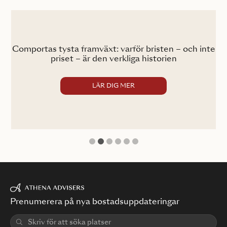
Comportas tysta framväxt: varför bristen – och inte
Co
son
priset – är den verkliga historien
LÄR DIG MER
1
2
3
4
5
6
Prenumerera på nya bostadsuppdateringar