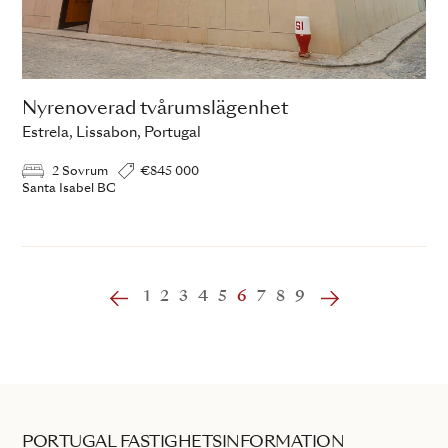
Nyrenoverad tvårumslägenhet
Estrela, Lissabon, Portugal
2 Sovrum
€845 000
Santa Isabel BC
‹
1
2
3
4
5
6
7
8
9
›
PORTUGAL FASTIGHETSINFORMATION