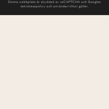
Denna webbplats är skyddad av reCAPTCHA och
Googles
sekretesspolicy
och
användarvillkor
gäller.