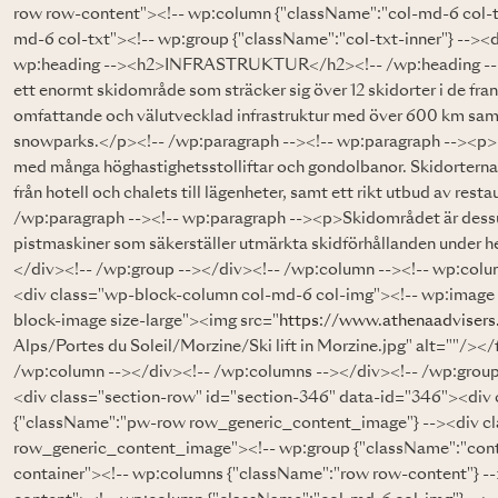
row row-content"><!-- wp:column {"className":"col-md-6 col-t
md-6 col-txt"><!-- wp:group {"className":"col-txt-inner"} --><d
wp:heading --><h2>INFRASTRUKTUR</h2><!-- /wp:heading --><!
ett enormt skidområde som sträcker sig över 12 skidorter i de fr
omfattande och välutvecklad infrastruktur med över 600 km samm
snowparks.</p><!-- /wp:paragraph --><!-- wp:paragraph --><p>L
med många höghastighetsstolliftar och gondolbanor. Skidorterna 
från hotell och chalets till lägenheter, samt ett rikt utbud av res
/wp:paragraph --><!-- wp:paragraph --><p>Skidområdet är des
pistmaskiner som säkerställer utmärkta skidförhållanden under 
</div><!-- /wp:group --></div><!-- /wp:column --><!-- wp:colu
<div class="wp-block-column col-md-6 col-img"><!-- wp:image {"
block-image size-large"><img src="
https://www.athenaadviser
Alps/Portes du Soleil/Morzine/Ski lift in Morzine.jpg" alt=""/><
/wp:column --></div><!-- /wp:columns --></div><!-- /wp:group
<div class="section-row" id="section-346" data-id="346"><div
{"className":"pw-row row_generic_content_image"} --><div c
row_generic_content_image"><!-- wp:group {"className":"cont
container"><!-- wp:columns {"className":"row row-content"} -