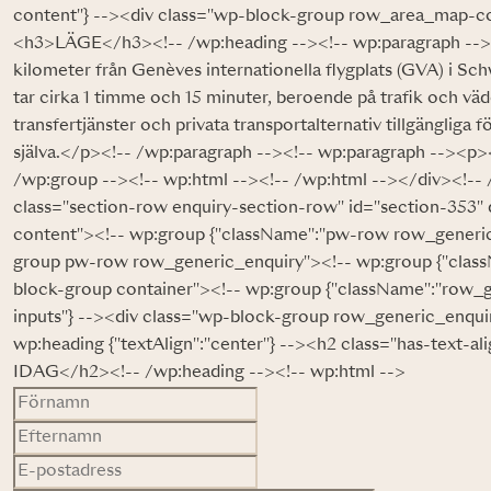
content"} --><div class="wp-block-group row_area_map-con
<h3>LÄGE</h3><!-- /wp:heading --><!-- wp:paragraph --><p
kilometer från Genèves internationella flygplats (GVA) i Schw
tar cirka 1 timme och 15 minuter, beroende på trafik och väd
transfertjänster och privata transportalternativ tillgängliga 
själva.</p><!-- /wp:paragraph --><!-- wp:paragraph --><p
/wp:group --><!-- wp:html --><!-- /wp:html --></div><!--
class="section-row enquiry-section-row" id="section-353"
content"><!-- wp:group {"className":"pw-row row_generic
group pw-row row_generic_enquiry"><!-- wp:group {"classN
block-group container"><!-- wp:group {"className":"row_
inputs"} --><div class="wp-block-group row_generic_enqui
wp:heading {"textAlign":"center"} --><h2 class="has-tex
IDAG</h2><!-- /wp:heading --><!-- wp:html -->