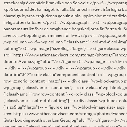
sträcker sig över både Frankrike och Schweiz.</p><!-- /wp:parag
<p>Skidområdet har något för alla åldrar och nivåer, från lugna b
charmiga byarna erbjuder en genuin alpin upplevelse med tradition
livliga afterski-barer.</p><!-- /wp:paragraph --><!-- wp:parag
panoramautsikt över de omgivande bergskedjorna är Portes du Sol
äventyr, avkoppling och minnen för livet.</p><!-- /wp:paragraph
/wp:column --><!-- wp:column {"className":"col-md-6 col-img
col-img"><!-- wp:image {"sizeSlug":"large"} --><figure class="w
src="
https://www.athenaadvisers.com/storage/photos/France
door to Avoriaz.jpg" alt=""/></figure><!-- /wp:image --></div>
></div><!-- /wp:group --></div><!-- /wp:group --></div></div>
data-id="342"><div class="component-content"><!-- wp:group
row_generic_content_image"} --><div class="wp-block-group 
wp:group {"className":"container"} --><div class="wp-block-g
{"className":"row row-content"} --><div class="wp-block-col
{"className":"col-md-6 col-img"} --><div class="wp-block-col
{"sizeSlug":"large"} --><figure class="wp-block-image size-larg
src="
https://www.athenaadvisers.com/storage/photos/France
Gets/Looking south over Les Gets.jpg" alt=""/></figure><!-- /w
wp:column {"className":"col-md-6 col-txt"} --><div class="wp