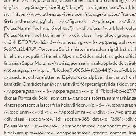
content"><!-- wp:column {"className":"col-md-6 col-img"} -->
img"><!-- wp:image {"sizeSlug":"large"} --><figure class="wp-bl
src="
https://www.athenaadvisers.com/storage/photos/France
Gets in the snow.jpg" alt=""/></figure><!-- /wp:image --></div
{"className":"col-md-6 col-txt"} --><div class="wp-block-colu
{"className":"col-txt-inner"} --><div class="wp-block-group col
<h2>HISTORIA</h2><!-- /wp:heading --><!-- wp:paragraph --><
5c697ef2b496">Portes du Soleils historia sträcker sig tillbaka til
bli alltmer populärt i franska Alperna. Skidområdet invigdes off
linbanan Super Morzine-Avoriaz, som sammankopplade de två sk
wp:paragraph --><p id="block-a9b085d4-fe3a-44f9-bccf-dbb3
expanderat och omfattar nu 12 pittoreska alpbyar, där var och en
karaktär. Området har även varit värd för prestigefyllda skideve
- /wp:paragraph --><!-- wp:paragraph --><p id="block-bc4c2
räknas Portes du Soleil som ett av världens största sammanhänga
vintersportsentusiaster från hela världen.</p><!-- /wp:paragrap
/wp:column --></div><!-- /wp:columns --></div><!-- /wp:group
<div class="section-row" id="section-368" data-id="368"><div
{"className":"pw-row row_component row_component row_gen
block-group pw-row row_component row_generic_content_image