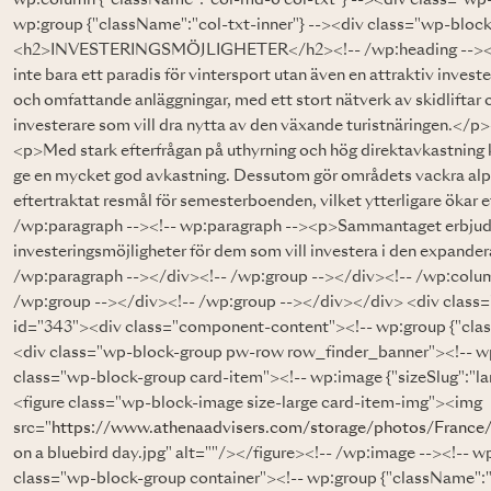
wp:group {"className":"col-txt-inner"} --><div class="wp-block
<h2>INVESTERINGSMÖJLIGHETER</h2><!-- /wp:heading --><!-- 
inte bara ett paradis för vintersport utan även en attraktiv inves
och omfattande anläggningar, med ett stort nätverk av skidliftar och
investerare som vill dra nytta av den växande turistnäringen.</p
<p>Med stark efterfrågan på uthyrning och hög direktavkastning ka
ge en mycket god avkastning. Dessutom gör områdets vackra alpby
eftertraktat resmål för semesterboenden, vilket ytterligare ökar 
/wp:paragraph --><!-- wp:paragraph --><p>Sammantaget erbjude
investeringsmöjligheter för dem som vill investera i den expand
/wp:paragraph --></div><!-- /wp:group --></div><!-- /wp:colu
/wp:group --></div><!-- /wp:group --></div></div> <div class=
id="343"><div class="component-content"><!-- wp:group {"cla
<div class="wp-block-group pw-row row_finder_banner"><!-- wp
class="wp-block-group card-item"><!-- wp:image {"sizeSlug":"la
<figure class="wp-block-image size-large card-item-img"><img
src="
https://www.athenaadvisers.com/storage/photos/France
on a bluebird day.jpg" alt=""/></figure><!-- /wp:image --><!-- 
class="wp-block-group container"><!-- wp:group {"className":"