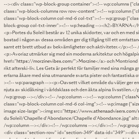
--><div class="wp-block-group container"><!-- wp:columns {"c
class="wp-block-columns row row-content"><!-- wp:column {"cl
class="wp-block-column col-md-6 col-txt"><!-- wp:group {"clas
block-group col-txt-inner"><!-- wp:heading --><h2>BYARNA</h2
<p>Portes du Soleil består av 12 unika skidorter, var och en med 
bostad i någon av dessa områden ger dig tillgång till ett omfatt
samt ett brett utbud av bekvämligheter och aktiviteter.</p><!--
<p>Avoriaz utmärker sig med sin moderna arkitektur och högalpi
href="
https://morzinevibes.com/">Morzine
</a> och Montriond 
rikt afterski-liv. Les Gets är perfekt för familjer med sina många
erfarna åkare med sina utmanande svarta pister och fantastiska o
><!-- wp:paragraph --><p>Oavsett vilket område du väljer ger en b
njuta av skidåkning i världsklass och den äkta alpina livsstilen.
/wp:group --></div><!-- /wp:column --><!-- wp:column {"class
class="wp-block-column col-md-6 col-img"><!-- wp:image {"sizeS
image size-large"><img src="
https://www.athenaadvisers.com/
du Soleil/Chapelle d'Abondance/Chapelle d'Abondance.jpg" alt=
/wp:column --></div><!-- /wp:columns --></div><!-- /wp:group
<div class="section-row" id="section-349" data-id="349"><div