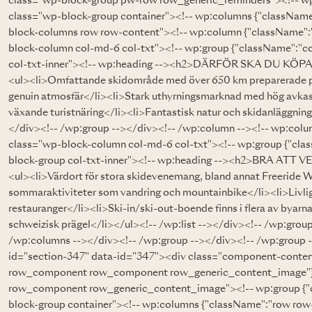
class="wp-block-group pw-row row_generic_reminders"><!-- wp:
class="wp-block-group container"><!-- wp:columns {"className
block-columns row row-content"><!-- wp:column {"className":"
block-column col-md-6 col-txt"><!-- wp:group {"className":"co
col-txt-inner"><!-- wp:heading --><h2>DÄRFÖR SKA DU KÖPA</h
<ul><li>Omfattande skidområde med över 650 km preparerade pi
genuin atmosfär</li><li>Stark uthyrningsmarknad med hög avkastn
växande turistnäring</li><li>Fantastisk natur och skidanläggninga
</div><!-- /wp:group --></div><!-- /wp:column --><!-- wp:colu
class="wp-block-column col-md-6 col-txt"><!-- wp:group {"clas
block-group col-txt-inner"><!-- wp:heading --><h2>BRA ATT VET
<ul><li>Värdort för stora skidevenemang, bland annat Freeride
sommaraktiviteter som vandring och mountainbike</li><li>Livligt
restauranger</li><li>Ski-in/ski-out-boende finns i flera av byarn
schweizisk prägel</li></ul><!-- /wp:list --></div><!-- /wp:gro
/wp:columns --></div><!-- /wp:group --></div><!-- /wp:group 
id="section-347" data-id="347"><div class="component-conten
row_component row_component row_generic_content_image"} 
row_component row_generic_content_image"><!-- wp:group {"c
block-group container"><!-- wp:columns {"className":"row row