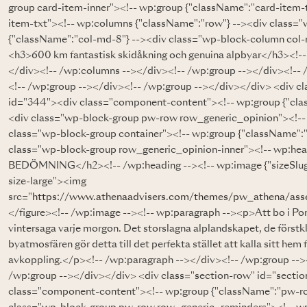
group card-item-inner"><!-- wp:group {"className":"card-item-
item-txt"><!-- wp:columns {"className":"row"} --><div class=
{"className":"col-md-8"} --><div class="wp-block-column col-m
<h3>600 km fantastisk skidåkning och genuina alpbyar</h3><!--
</div><!-- /wp:columns --></div><!-- /wp:group --></div><!-- 
<!-- /wp:group --></div><!-- /wp:group --></div></div> <div c
id="344"><div class="component-content"><!-- wp:group {"cla
<div class="wp-block-group pw-row row_generic_opinion"><!-- 
class="wp-block-group container"><!-- wp:group {"className":"
class="wp-block-group row_generic_opinion-inner"><!-- wp:
BEDÖMNING</h2><!-- /wp:heading --><!-- wp:image {"sizeSlug":
size-large"><img
src="
https://www.athenaadvisers.com/themes/pw_athena/asse
</figure><!-- /wp:image --><!-- wp:paragraph --><p>Att bo i Port
vintersaga varje morgon. Det storslagna alplandskapet, de förstkl
byatmosfären gör detta till det perfekta stället att kalla sitt hem
avkoppling.</p><!-- /wp:paragraph --></div><!-- /wp:group -->
/wp:group --></div></div> <div class="section-row" id="secti
class="component-content"><!-- wp:group {"className":"pw-ro