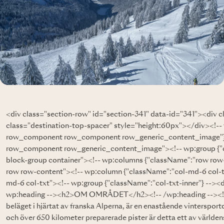
<div class="section-row" id="section-341" data-id="341"><div
class="destination-top-spacer" style="height:60px"></div><!-
row_component row_component row_generic_content_image"} 
row_component row_generic_content_image"><!-- wp:group {"c
block-group container"><!-- wp:columns {"className":"row row
row row-content"><!-- wp:column {"className":"col-md-6 col-t
md-6 col-txt"><!-- wp:group {"className":"col-txt-inner"} --><d
wp:heading --><h2>OM OMRÅDET</h2><!-- /wp:heading --><!-- 
beläget i hjärtat av franska Alperna, är en enastående vintersport
och över 650 kilometer preparerade pister är detta ett av vär