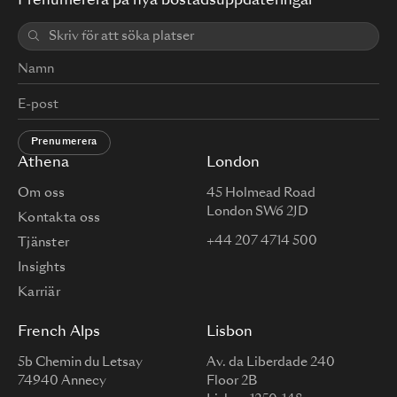
Prenumerera på nya bostadsuppdateringar
Prenumerera
Athena
London
Om oss
45 Holmead Road
London SW6 2JD
Kontakta oss
+44 207 4714 500
Tjänster
Insights
Karriär
French Alps
Lisbon
5b Chemin du Letsay
Av. da Liberdade 240
74940 Annecy
Floor 2B