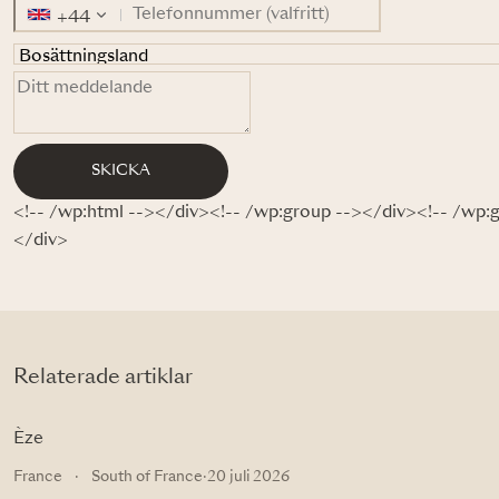
+44
SKICKA
<!-- /wp:html --></div><!-- /wp:group --></div><!-- /wp:
</div>
Relaterade artiklar
Èze
France
·
South of France
·
20 juli 2026