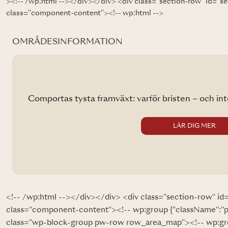
><!-- /wp:html --></div></div> <div class="section-row" id="s
class="component-content"><!-- wp:html -->
OMRÅDESINFORMATION
arför bristen – och inte priset – är den verkliga historien
LÄR DIG MER
<!-- /wp:html --></div></div> <div class="section-row" id
class="component-content"><!-- wp:group {"className":"
class="wp-block-group pw-row row_area_map"><!-- wp:gr