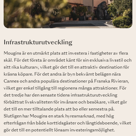
Infrastrukturutveckling
Mougins är en utmärkt plats att investera i fastigheter av flera
skäl. För det första är området känt för sin exklusiva livsstil och
sitt rika kulturarv, vilket gör det till en attraktiv destination för
kräsna köpare. För det andra är byn bekvämt belägen nära
Cannes och andra populära destinationer på Franska Rivieran,
vilket ger enkel tillgång till regionens många attraktioner. För
det tredje har den senaste tidens infrastrukturutveckling
förbättrat livskvaliteten för invånare och besökare, vilket gör
det till en mer tilltalande plats att bo eller semestra på.
Slutligen har Mougins en stark hyresmarknad, med hög
efterfrågan från både korttidsgäster och långtidsboende, vilket
gör det till en potentiellt lönsam investeringsmöjlighet.