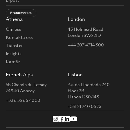
Prenumerera
Athena
London
Om oss
45 Holmead Road
London SW6 2JD
Kontakta oss
+44 207 4714 500
Tjänster
Insights
Karriär
French Alps
Lisbon
5b Chemin du Letsay
Av. da Liberdade 240
74940 Annecy
Floor 2B
Lisbon 1250-148
+33 6 35 66 43 30
+351 21 240 05 75