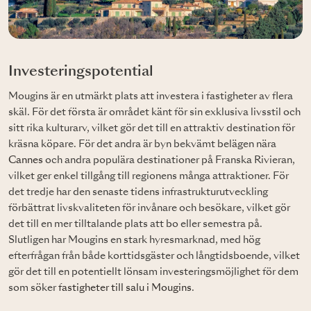
Investeringspotential
Mougins är en utmärkt plats att investera i fastigheter av flera
skäl. För det första är området känt för sin exklusiva livsstil och
sitt rika kulturarv, vilket gör det till en attraktiv destination för
kräsna köpare. För det andra är byn bekvämt belägen nära
Cannes
och andra populära destinationer på Franska Rivieran,
vilket ger enkel tillgång till regionens många attraktioner. För
det tredje har den senaste tidens infrastrukturutveckling
förbättrat livskvaliteten för invånare och besökare, vilket gör
det till en mer tilltalande plats att bo eller semestra på.
Slutligen har Mougins en stark hyresmarknad, med hög
efterfrågan från både korttidsgäster och långtidsboende, vilket
gör det till en potentiellt lönsam investeringsmöjlighet för dem
som söker
fastigheter till salu i Mougins
.