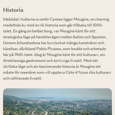
Historia
Inbäddat i kullarna ovanför Cannes ligger Mougins, en charmig
medeltida by med en rik historia som går tillbaka till 1000-
talet. En gång en befäst borg, var Mougins känt för sitt
strategiska läge på handelsvägen mellan Italien och Spanien.
Genom århundradena har byn lockat många konstnärer och
kändisar, däribland Pablo Picasso, som bodde och arbetade
här på 1960-talet. Idag är Mougins känt för sitt kulturarv, sin
förstklassiga gastronomi och sin lyxiga livsstil. Med sitt
idylliska läge och sin fascinerande historia är Mougins ett
måste för resenärer som vill uppleva Côte d'Azurs rika kulturarv
och raffinerade livsstil.