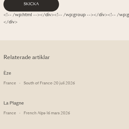
SKICKA
<!-- /wp:html --></div><!-- /wp:group --></div><!-- /wp:
</div>
Relaterade artiklar
Èze
France
·
South of France
·
20 juli 2026
La Plagne
France
·
French Alps
·
16 mars 2026