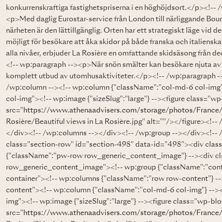
konkurrenskraftiga fastighetspriserna i en höghöjdsort.</p><!--
<p>Med daglig Eurostar-service från London till närliggande Bou
närheten är den lättillgänglig. Orten har ett strategiskt läge vid d
möjligt för besökare att åka skidor på både franska och italienska
alla nivåer, erbjuder La Rosière en omfattande skidsäsong från de
<!-- wp:paragraph --><p>När snön smälter kan besökare njuta av 
komplett utbud av utomhusaktiviteter.</p><!-- /wp:paragraph -
/wp:column --><!-- wp:column {"className":"col-md-6 col-img
col-img"><!-- wp:image {"sizeSlug":"large"} --><figure class="w
src="
https://www.athenaadvisers.com/storage/photos/France
Rosière/Beautiful views in La Rosière.jpg" alt=""/></figure><!-
</div><!-- /wp:columns --></div><!-- /wp:group --></div><!-- 
class="section-row" id="section-498" data-id="498"><div cla
{"className":"pw-row row_generic_content_image"} --><div c
row_generic_content_image"><!-- wp:group {"className":"cont
container"><!-- wp:columns {"className":"row row-content"} -
content"><!-- wp:column {"className":"col-md-6 col-img"} -->
img"><!-- wp:image {"sizeSlug":"large"} --><figure class="wp-bl
src="
https://www.athenaadvisers.com/storage/photos/France