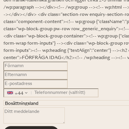
den fransk-italienska gränsen och ligger cirka 2-3 timmar fr
/wp:paragraph --></div><!-- /wp:group --><!-- wp:html --
-></div></div> <div class="section-row enquiry-section-ro
class="component-content"><!-- wp:group {"className":"
class="wp-block-group pw-row row_generic_enquiry"><!-- 
<div class="wp-block-group container"><!-- wp:group {"cl
form-wrap form-inputs"} --><div class="wp-block-group r
form-inputs"><!-- wp:heading {"textAlign":"center"} --><h2 
center">FÖRFRÅGA IDAG</h2><!-- /wp:heading --><!-- w
+44