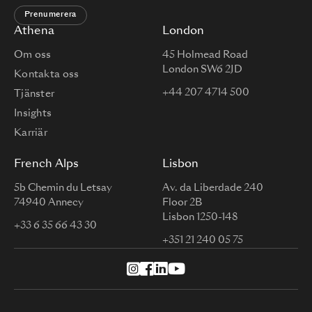
Prenumerera
Athena
London
Om oss
45 Holmead Road
London SW6 2JD
Kontakta oss
+44 207 4714 500
Tjänster
Insights
Karriär
French Alps
Lisbon
5b Chemin du Letsay
Av. da Liberdade 240
74940 Annecy
Floor 2B
Lisbon 1250-148
+33 6 35 66 43 30
+351 21 240 05 75