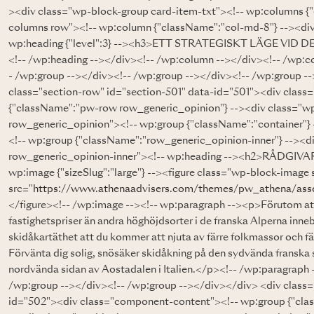
><div class="wp-block-group card-item-txt"><!-- wp:columns {
columns row"><!-- wp:column {"className":"col-md-8"} --><di
wp:heading {"level":3} --><h3>ETT STRATEGISKT LÄGE VI
<!-- /wp:heading --></div><!-- /wp:column --></div><!-- /wp:c
- /wp:group --></div><!-- /wp:group --></div><!-- /wp:group -
class="section-row" id="section-501" data-id="501"><div clas
{"className":"pw-row row_generic_opinion"} --><div class="
row_generic_opinion"><!-- wp:group {"className":"container"} 
<!-- wp:group {"className":"row_generic_opinion-inner"} --><d
row_generic_opinion-inner"><!-- wp:heading --><h2>RÅDGIVA
wp:image {"sizeSlug":"large"} --><figure class="wp-block-image 
src="
https://www.athenaadvisers.com/themes/pw_athena/asse
</figure><!-- /wp:image --><!-- wp:paragraph --><p>Förutom att
fastighetspriser än andra höghöjdsorter i de franska Alperna inne
skidåkartäthet att du kommer att njuta av färre folkmassor och fä
Förvänta dig solig, snösäker skidåkning på den sydvända franska
nordvända sidan av Aostadalen i Italien.</p><!-- /wp:paragraph
/wp:group --></div><!-- /wp:group --></div></div> <div class=
id="502"><div class="component-content"><!-- wp:group {"cla