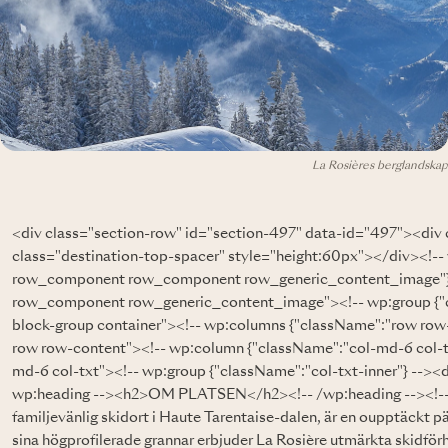
La Rosières berglandskap
<div class="section-row" id="section-497" data-id="497"><di
class="destination-top-spacer" style="height:60px"></div><!-
row_component row_component row_generic_content_image"} 
row_component row_generic_content_image"><!-- wp:group {"c
block-group container"><!-- wp:columns {"className":"row row
row row-content"><!-- wp:column {"className":"col-md-6 col-t
md-6 col-txt"><!-- wp:group {"className":"col-txt-inner"} --><d
wp:heading --><h2>OM PLATSEN</h2><!-- /wp:heading --><!-- 
familjevänlig skidort i Haute Tarentaise-dalen, är en oupptäckt p
sina högprofilerade grannar erbjuder La Rosière utmärkta skidför