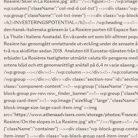
Rosière/Skier in La Rosière.jpg" alt=""/></figure><!-- /wp:imag
wp:column {"className":"col-md-6 col-txt"} --><div class="wp
wp:group {"className":"col-txt-inner"} --><div class="wp-block
<h2>INVESTERINGSPOTENTIAL</h2><!-- /wp:heading --><!-- wp
den fransk-italienska gränsen är La Rosière porten till Espace S
La Thuile i Italiens Aostadal. En växande ort som blir alltmer pop
Rosière har genomgått omfattande utveckling under de senaste å
två nya skidliftar sedan 2018. Ansluten till Eurostar-tjänsten frå
erbjuder La Rosières fastigheter utmärkt valuta för pengarna med
ortens höjd och ett genomsnittligt snöfall på 6,4 m varje säsong
/wp:group --></div><!-- /wp:column --></div><!-- /wp:columns
/wp:group --></div></div> <div class="section-row" id="secti
class="component-content"><!-- wp:group {"className":"pw-ro
block-group pw-row row_finder_banner"><!-- wp:group {"classN
group card-item"><!-- wp:image {"sizeSlug":"large","className"
block-image size-large card-item-img"><img
src="
https://www.athenaadvisers.com/storage/photos/France
Rosière/On the slopes in La Rosière.jpg" alt=""/></figure><!-- 
{"className":"container"} --><div class="wp-block-group conta
item-inner"} --><div class="wp-block-group card-item-inner"><!