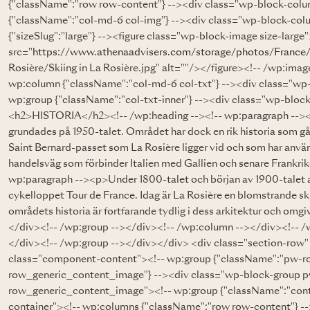
{"className":"row row-content"} --><div class="wp-block-col
{"className":"col-md-6 col-img"} --><div class="wp-block-col
{"sizeSlug":"large"} --><figure class="wp-block-image size-larg
src="
https://www.athenaadvisers.com/storage/photos/France
Rosière/Skiing in La Rosière.jpg" alt=""/></figure><!-- /wp:ima
wp:column {"className":"col-md-6 col-txt"} --><div class="wp
wp:group {"className":"col-txt-inner"} --><div class="wp-block
<h2>HISTORIA</h2><!-- /wp:heading --><!-- wp:paragraph --><p>
grundades på 1950-talet. Området har dock en rik historia som gå
Saint Bernard-passet som La Rosière ligger vid och som har använ
handelsväg som förbinder Italien med Gallien och senare Frankri
wp:paragraph --><p>Under 1800-talet och början av 1900-talet 
cykelloppet Tour de France. Idag är La Rosière en blomstrande s
områdets historia är fortfarande tydlig i dess arkitektur och om
</div><!-- /wp:group --></div><!-- /wp:column --></div><!-- /
</div><!-- /wp:group --></div></div> <div class="section-row"
class="component-content"><!-- wp:group {"className":"pw
row_generic_content_image"} --><div class="wp-block-group
row_generic_content_image"><!-- wp:group {"className":"cont
container"><!-- wp:columns {"className":"row row-content"} -