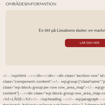
OMRÅDESINFORMATION
En titt på Lissabons skolor: en marknad so
LÄR DIG MER
<!-- /wp:html --></div></div> <div class="section-row" id
class="component-content"><!-- wp:group {"className":"
class="wp-block-group pw-row row_area_map"><!-- wp:gr
content"} --><div class="wp-block-group row_area_map-con
<h3>LÄGE</h3><!-- /wp:heading --><!-- wp:paragraph --><p