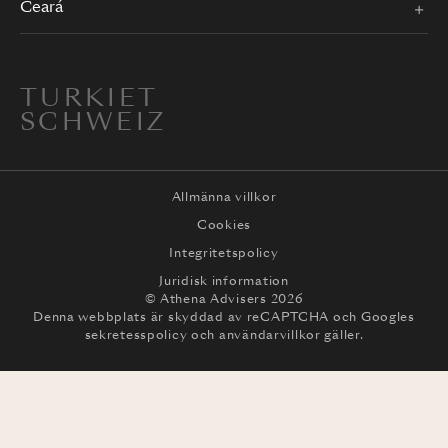
Ceará
TURKIET
SCHWEIZ
Allmänna villkor
Cookies
Integritetspolicy
Juridisk information
© Athena Advisers 2026
Denna webbplats är skyddad av reCAPTCHA och
Googles
sekretesspolicy
och
användarvillkor
gäller.