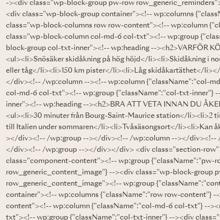
-><div class="wp-block-group pw-row row_generic_reminders"><
<div class="wp-block-group container"><!-- wp:columns {"clas
class="wp-block-columns row row-content"><!-- wp:column {"cl
class="wp-block-column col-md-6 col-txt"><!-- wp:group {"clas
block-group col-txt-inner"><!-- wp:heading --><h2>VARFÖR KÖP
<ul><li>Snösäker skidåkning på hög höjd</li><li>Skidåkning i nor
eller tåg</li><li>150 km pister</li><li>Låg skidåkartäthet</li><
</div><!-- /wp:column --><!-- wp:column {"className":"col-md
col-md-6 col-txt"><!-- wp:group {"className":"col-txt-inner"} 
inner"><!-- wp:heading --><h2>BRA ATT VETA INNAN DU ÅKER</
<ul><li>30 minuter från Bourg-Saint-Maurice station</li><li>2 t
till Italien under sommaren</li><li>Tvåsäsongsort</li><li>Kan åka 
></div><!-- /wp:group --></div><!-- /wp:column --></div><!-- 
</div><!-- /wp:group --></div></div> <div class="section-row"
class="component-content"><!-- wp:group {"className":"pw
row_generic_content_image"} --><div class="wp-block-group
row_generic_content_image"><!-- wp:group {"className":"cont
container"><!-- wp:columns {"className":"row row-content"} -
content"><!-- wp:column {"className":"col-md-6 col-txt"} -->
txt"><!-- wp:group {"className":"col-txt-inner"} --><div class=