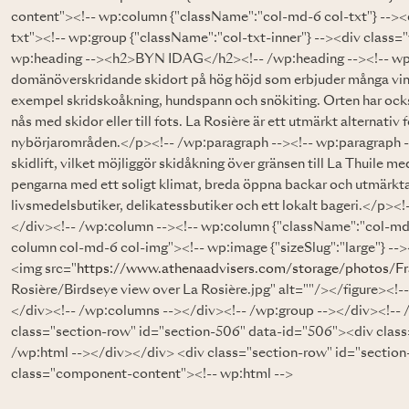
content"><!-- wp:column {"className":"col-md-6 col-txt"} -->
txt"><!-- wp:group {"className":"col-txt-inner"} --><div class=
wp:heading --><h2>BYN IDAG</h2><!-- /wp:heading --><!-- wp:
domänöverskridande skidort på hög höjd som erbjuder många vinte
exempel skridskoåkning, hundspann och snökiting. Orten har ocks
nås med skidor eller till fots. La Rosière är ett utmärkt alternativ
nybörjarområden.</p><!-- /wp:paragraph --><!-- wp:paragraph -->
skidlift, vilket möjliggör skidåkning över gränsen till La Thuile me
pengarna med ett soligt klimat, breda öppna backar och utmärkta 
livsmedelsbutiker, delikatessbutiker och ett lokalt bageri.</p><
</div><!-- /wp:column --><!-- wp:column {"className":"col-md
column col-md-6 col-img"><!-- wp:image {"sizeSlug":"large"} --
<img src="
https://www.athenaadvisers.com/storage/photos/F
Rosière/Birdseye view over La Rosière.jpg" alt=""/></figure><!
</div><!-- /wp:columns --></div><!-- /wp:group --></div><!-- 
class="section-row" id="section-506" data-id="506"><div clas
/wp:html --></div></div> <div class="section-row" id="sectio
class="component-content"><!-- wp:html -->