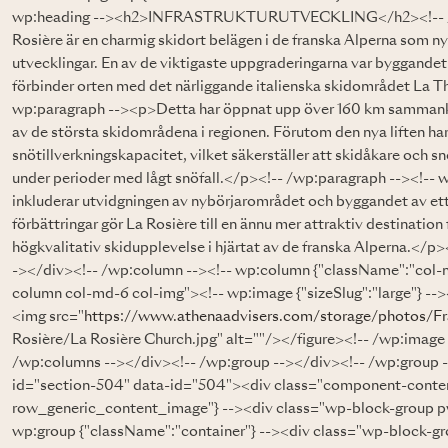
wp:heading --><h2>INFRASTRUKTURUTVECKLING</h2><!-- /wp
Rosière är en charmig skidort belägen i de franska Alperna som ny
utvecklingar. En av de viktigaste uppgraderingarna var byggandet 
förbinder orten med det närliggande italienska skidområdet La T
wp:paragraph --><p>Detta har öppnat upp över 160 km sammankopp
av de största skidområdena i regionen. Förutom den nya liften har
snötillverkningskapacitet, vilket säkerställer att skidåkare och
under perioder med lågt snöfall.</p><!-- /wp:paragraph --><!--
inkluderar utvidgningen av nybörjarområdet och byggandet av ett
förbättringar gör La Rosière till en ännu mer attraktiv destination
högkvalitativ skidupplevelse i hjärtat av de franska Alperna.</p
-></div><!-- /wp:column --><!-- wp:column {"className":"col-
column col-md-6 col-img"><!-- wp:image {"sizeSlug":"large"} --
<img src="
https://www.athenaadvisers.com/storage/photos/F
Rosière/La Rosière Church.jpg" alt=""/></figure><!-- /wp:image
/wp:columns --></div><!-- /wp:group --></div><!-- /wp:group 
id="section-504" data-id="504"><div class="component-conte
row_generic_content_image"} --><div class="wp-block-group 
wp:group {"className":"container"} --><div class="wp-block-g