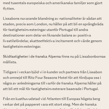
med tusentals europeiska och amerikanska familjer som gjort
flytten.
Lissabons nuvarande blandning av nationaliteter är sådan att
staden, precis som London, nu håller på att bli en språngbräda
för fastighetsinvesteringar utanför Portugal till andra
destinationer som delar en liknande balans av positiva
livsstilsfördelar, skatteeffektiva incitament och värde genom
fastighetsinvesteringar.
Skidfastigheter i de franska Alperna
finns nu på Lissabonbornas
mållista.
Tidigare i veckan bjöd vi in kunder och partners från Lissabon
och omnejd till Ritz Four Seasons Hotel för att fördjupa oss i
några av anledningarna till varför de franska Alperna håller på
att bli ett mål för fastighetsinvesterare baserade i Portugal.
Från en kusthuvudstad vid Atlanten till Europas högsta berg
verkar det på papperet vara ett stort steg. Men de franska