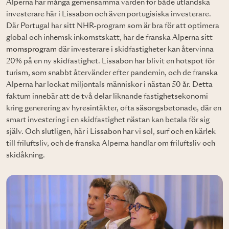
Alperna har många gemensamma värden för både utländska
investerare här i Lissabon och även portugisiska investerare.
Där Portugal har sitt NHR-program som är bra för att optimera
global och inhemsk inkomstskatt, har de franska Alperna sitt
momsprogram
där investerare i skidfastigheter kan återvinna
20% på en ny skidfastighet. Lissabon har blivit en hotspot för
turism, som snabbt återvänder efter pandemin, och de franska
Alperna har lockat miljontals människor i nästan 50 år. Detta
faktum innebär att de två delar liknande fastighetsekonomi
kring generering av hyresintäkter, ofta säsongsbetonade, där en
smart investering i en skidfastighet nästan kan betala för sig
själv. Och slutligen, här i Lissabon har vi sol, surf och en kärlek
till friluftsliv, och de franska Alperna handlar om friluftsliv och
skidåkning.