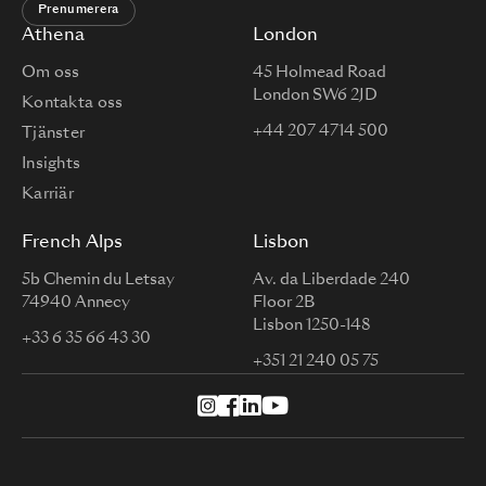
Prenumerera
Athena
London
Om oss
45 Holmead Road
London SW6 2JD
Kontakta oss
+44 207 4714 500
Tjänster
Insights
Karriär
French Alps
Lisbon
5b Chemin du Letsay
Av. da Liberdade 240
74940 Annecy
Floor 2B
Lisbon 1250-148
+33 6 35 66 43 30
+351 21 240 05 75