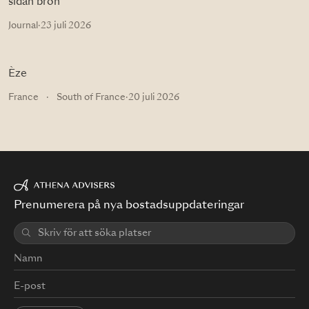
sidan bron
Journal
·
23 juli 2026
Èze
France
·
South of France
·
20 juli 2026
Prenumerera på nya bostadsuppdateringar