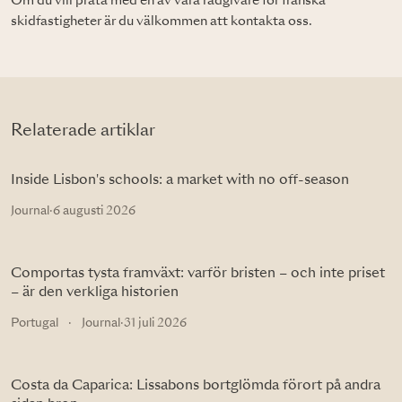
Om du vill prata med en av våra rådgivare för franska
skidfastigheter är du välkommen att kontakta oss.
Relaterade artiklar
Inside Lisbon's schools: a market with no off-season
Journal
·
6 augusti 2026
Comportas tysta framväxt: varför bristen – och inte priset
– är den verkliga historien
Portugal
·
Journal
·
31 juli 2026
Costa da Caparica: Lissabons bortglömda förort på andra