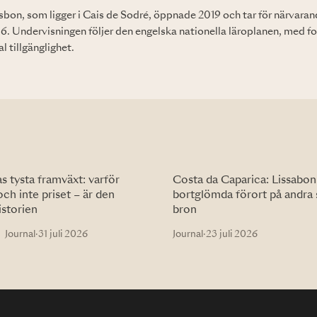
isbon, som ligger i Cais de Sodré, öppnade 2019 och tar för närvaran
rs 6. Undervisningen följer den engelska nationella läroplanen, med 
l tillgänglighet.
 tysta framväxt: varför
Costa da Caparica: Lissabon
och inte priset – är den
bortglömda förort på andra 
istorien
bron
Journal
·
31 juli 2026
Journal
·
23 juli 2026