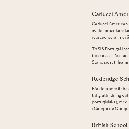
Carlucci Ameri
Carlucci American I
av det amerikanska
representerar mer ä
TASIS Portugal Inte
förskola till årsk
Standards, tillsam
Redbridge Sch
För dem som är base
tidig utbildning oc
portugisiska), med 
i Campo de Ourique
British School