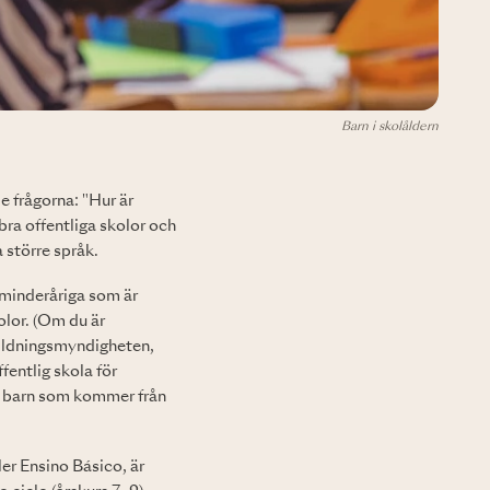
Barn i skolåldern
e frågorna: "Hur är
bra offentliga skolor och
 större språk.
t minderåriga som är
kolor. (Om du är
bildningsmyndigheten,
ffentlig skola för
en barn som kommer från
er Ensino Básico, är