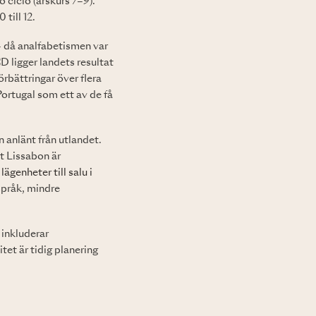
o ciclo (årskurs 7–9).
till 12.
– då analfabetismen var
 ligger landets resultat
bättringar över flera
ortugal som ett av de få
 anlänt från utlandet.
nt Lissabon är
r
lägenheter till salu i
 språk, mindre
 inkluderar
tet är tidig planering