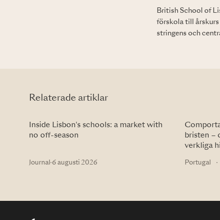
British School of L
förskola till årsku
stringens och centra
Relaterade artiklar
Inside Lisbon's schools: a market with
Comportas
no off-season
bristen – 
verkliga h
Journal
·
6 augusti 2026
Portugal
·