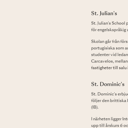
St. Julian's
St. Julian's School
för engelskspråkig u
Skolan går från förs
portugisiska som an
studenter vid leda
Carcavelos, mellan 
fastigheter till salu
St. Dominic's
St. Dominic's erbju
följer den brittisk
(IB).
I närheten ligger I
upp till årskurs 6 o