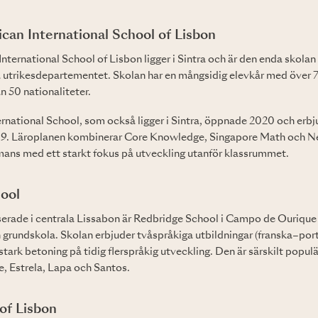
can International School of Lisbon
nternational School of Lisbon ligger i Sintra och är den enda skola
 utrikesdepartementet. Skolan har en mångsidig elevkår med över 
n 50 nationaliteter.
rnational School, som också ligger i Sintra, öppnade 2020 och erbju
urs 9. Läroplanen kombinerar Core Knowledge, Singapore Math och 
mans med ett starkt fokus på utveckling utanför klassrummet.
ool
rade i centrala Lissabon är Redbridge School i Campo de Ourique et
h grundskola. Skolan erbjuder tvåspråkiga utbildningar (franska–port
stark betoning på tidig flerspråkig utveckling. Den är särskilt popul
, Estrela, Lapa och Santos.
 of Lisbon