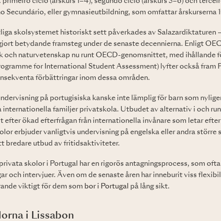
": primeiro ciclo (årskurs 1–4), segundo ciclo (årskurs 5–6) och terceir
no Secundário, eller gymnasieutbildning, som omfattar årskurserna 10 
liga skolsystemet historiskt sett påverkades av Salazardiktaturen 
gjort betydande framsteg under de senaste decennierna. Enligt OECD
ik och naturvetenskap nu runt OECD-genomsnittet, med ihållande för
rogramme for International Student Assessment) lyfter också fram P
onsekventa förbättringar inom dessa områden.
ndervisning på portugisiska kanske inte lämplig för barn som nyligen
 internationella familjer privatskola. Utbudet av alternativ i och ru
t efter ökad efterfrågan från internationella invånare som letar efte
olor erbjuder vanligtvis undervisning på engelska eller andra större
t bredare utbud av fritidsaktiviteter.
rivata skolor i Portugal har en rigorös antagningsprocess, som ofta
 och intervjuer. Även om de senaste åren har inneburit viss flexibili
rande viktigt för dem som
bor i Portugal
på lång sikt.
lorna i Lissabon