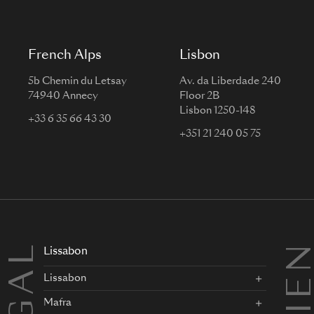
French Alps
Lisbon
5b Chemin du Letsay
Av. da Liberdade 240
74940 Annecy
Floor 2B
Lisbon 1250-148
+33 6 35 66 43 30
+351 21 240 05 75
Lissabon
Lissabon
Mafra