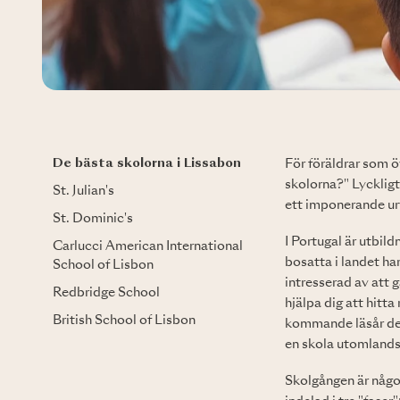
De bästa skolorna i Lissabon
För föräldrar som ö
skolorna?" Lyckligt
St. Julian's
ett imponerande urv
St. Dominic's
I Portugal är utbild
Carlucci American International
bosatta i landet har
School of Lisbon
intresserad av att
Redbridge School
hjälpa dig att hitta
British School of Lisbon
kommande läsår den 
en skola utomlands 
Skolgången är något