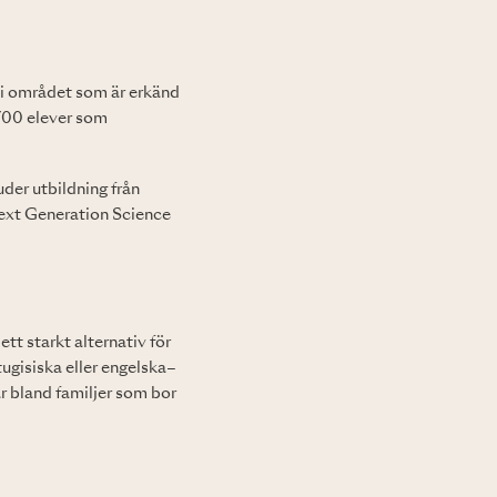
n i området som är erkänd
700 elever som
der utbildning från
Next Generation Science
t starkt alternativ för
ugisiska eller engelska–
är bland familjer som bor