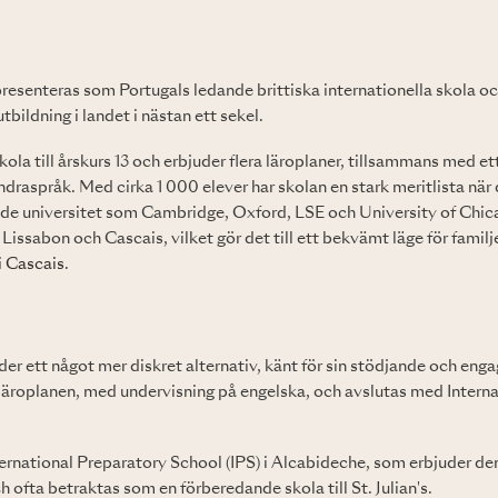
 presenteras som Portugals ledande brittiska internationella skola oc
tbildning i landet i nästan ett sekel.
kola till årskurs 13 och erbjuder flera läroplaner, tillsammans med e
draspråk. Med cirka 1 000 elever har skolan en stark meritlista när d
nde universitet som Cambridge, Oxford, LSE och University of Chic
Lissabon och Cascais, vilket gör det till ett bekvämt läge för familj
 i Cascais
.
der ett något mer diskret alternativ, känt för sin stödjande och enga
a läroplanen, med undervisning på engelska, och avslutas med Intern
nternational Preparatory School (IPS) i Alcabideche, som erbjuder de
ch ofta betraktas som en förberedande skola till St. Julian's.