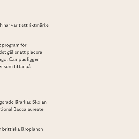
h har varit ett riktmärke
tt program för
et gäller att placera
ago. Campus ligger i
er som tittar på
gerade lärarkår. Skolan
ational Baccalaureate
n brittiska läroplanen