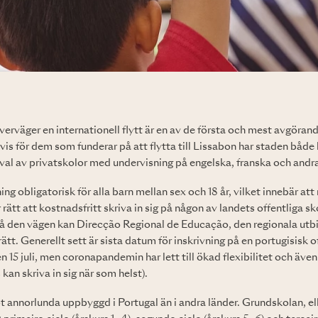
verväger en internationell flytt är en av de första och mest avgörand
vis för dem som funderar på att flytta till Lissabon har staden både 
al av privatskolor med undervisning på engelska, franska och andra
ning obligatorisk för alla barn mellan sex och 18 år, vilket innebär at
 rätt att kostnadsfritt skriva in sig på någon av landets offentliga s
 gå den vägen kan Direcção Regional de Educação, den regionala ut
 rätt. Generellt sett är sista datum för inskrivning på en portugisisk o
15 juli, men coronapandemin har lett till ökad flexibilitet och äv
kan skriva in sig när som helst).
 annorlunda uppbyggd i Portugal än i andra länder. Grundskolan, ell