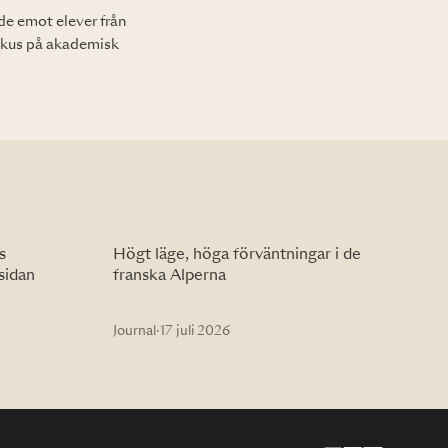
de emot elever från
fokus på akademisk
s
Högt läge, höga förväntningar i de
sidan
franska Alperna
Journal
·
17 juli 2026