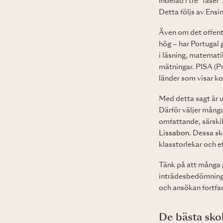
indelad i tre "faser
Detta följs av Ensi
Även om det offent
hög – har Portugal 
i läsning, matemat
mätningar. PISA (P
länder som visar k
Med detta sagt är u
Därför väljer många
omfattande, särskil
Lissabon
. Dessa sk
klasstorlekar och et
Tänk på att många p
inträdesbedömningar
och ansökan fortfa
De bästa sko