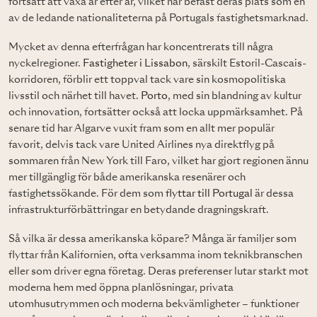
fortsatt att växa år efter år, vilket har befäst deras plats som en
av de ledande nationaliteterna på Portugals fastighetsmarknad.
Mycket av denna efterfrågan har koncentrerats till några
nyckelregioner.
Fastigheter i Lissabon
, särskilt Estoril-Cascais-
korridoren, förblir ett toppval tack vare sin kosmopolitiska
livsstil och närhet till havet.
Porto
, med sin blandning av kultur
och innovation, fortsätter också att locka uppmärksamhet. På
senare tid har Algarve vuxit fram som en allt mer populär
favorit, delvis tack vare United Airlines nya direktflyg på
sommaren från New York till Faro, vilket har gjort regionen ännu
mer tillgänglig för både amerikanska resenärer och
fastighetssökande. För dem som
flyttar till Portugal
är dessa
infrastrukturförbättringar en betydande dragningskraft.
Så vilka är dessa amerikanska köpare? Många är familjer som
flyttar från Kalifornien, ofta verksamma inom teknikbranschen
eller som driver egna företag. Deras preferenser lutar starkt mot
moderna hem med öppna planlösningar, privata
utomhusutrymmen och moderna bekvämligheter – funktioner