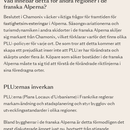
Vad innebär detta för andra regioner i de
franska Alperna?
Beslutet i Chamonix väcker viktiga frågor för framtiden för
fastighetsinvesteringar
i Alperna. Säsongsvariationerna och
turismdynamiken i andra skidorter i de franska Alperna skiljer
sig markant från Chamonix, vilket förklarar varför det finns olika
PLU-policyer för varje ort. De som tror att detta kommer att
skapa ett prejudikat inser inte att PLU:er har förändrats och
skärpts under flera år. Köpare som söker bostäder i de franska
Alperna måste ta sig tid att förstå de förändrade riktlinjerna i
sina föredragna orter.
PLU:ernas inverkan
PLU:erna (Plans Locaux d'Urbanisme) i Frankrike reglerar
markanvändning och stadsplanering och styr bygglov och
utvecklingsstandarder i olika regioner.
Bland byggherrar i de franska Alperna är detta förmodligen det
mest diskuterade ämnet just nu, bortsett från stigande