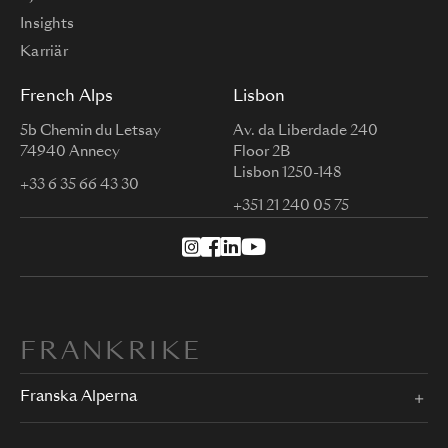
Insights
Karriär
French Alps
Lisbon
5b Chemin du Letsay
Av. da Liberdade 240
74940 Annecy
Floor 2B
Lisbon 1250-148
+33 6 35 66 43 30
+351 21 240 05 75
FRANKRIKE
Franska Alperna