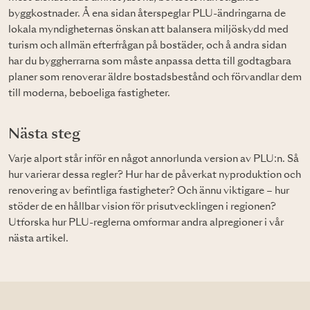
byggkostnader. Å ena sidan återspeglar PLU-ändringarna de
lokala myndigheternas önskan att balansera miljöskydd med
turism och allmän efterfrågan på bostäder, och å andra sidan
har du byggherrarna som måste anpassa detta till godtagbara
planer som renoverar äldre bostadsbestånd och förvandlar dem
till moderna, beboeliga fastigheter.
Nästa steg
Varje alport står inför en något annorlunda version av PLU:n. Så
hur varierar dessa regler? Hur har de påverkat nyproduktion och
renovering av befintliga fastigheter? Och ännu viktigare – hur
stöder de en hållbar vision för prisutvecklingen i regionen?
Utforska hur PLU-reglerna omformar andra alpregioner i vår
nästa artikel.