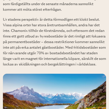
som färdigställts under de senaste månaderna sannolikt
kommer att möta störst efterfrågan.
Ur stadens perspektiv är detta förmodligen ett klokt beslut.
Vissa alpina orter har stora åretruntsamhällen, andra har det
inte. Chamonix tillhör de förstnämnda, och eftersom det redan
finns ett gott utbud av hyresbostäder är det rimligt att fokusera
på permanentbostäder – dessa restriktioner kommer sannolikt
inte att påverka antalet gästbostäder. Med fritidsbostäder som
för närvarande utgör 70% av bostadsbeståndet har staden
länge varit en magnet för internationella köpare, särskilt de som
lockas av skidåkningen och bergsklättringen i världsklass.