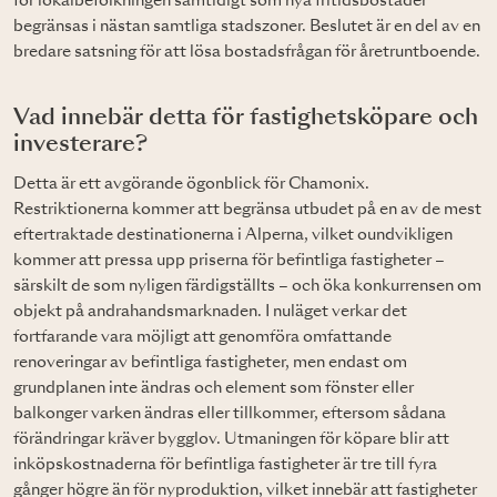
för lokalbefolkningen samtidigt som nya fritidsbostäder
begränsas i nästan samtliga stadszoner. Beslutet är en del av en
bredare satsning för att lösa bostadsfrågan för åretruntboende.
Vad innebär detta för fastighetsköpare och
investerare?
Detta är ett avgörande ögonblick för Chamonix.
Restriktionerna kommer att begränsa utbudet på en av de mest
eftertraktade destinationerna i Alperna, vilket oundvikligen
kommer att pressa upp priserna för befintliga fastigheter –
särskilt de som nyligen färdigställts – och öka konkurrensen om
objekt på andrahandsmarknaden. I nuläget verkar det
fortfarande vara möjligt att genomföra omfattande
renoveringar av befintliga fastigheter, men endast om
grundplanen inte ändras och element som fönster eller
balkonger varken ändras eller tillkommer, eftersom sådana
förändringar kräver bygglov. Utmaningen för köpare blir att
inköpskostnaderna för befintliga fastigheter är tre till fyra
gånger högre än för nyproduktion, vilket innebär att fastigheter