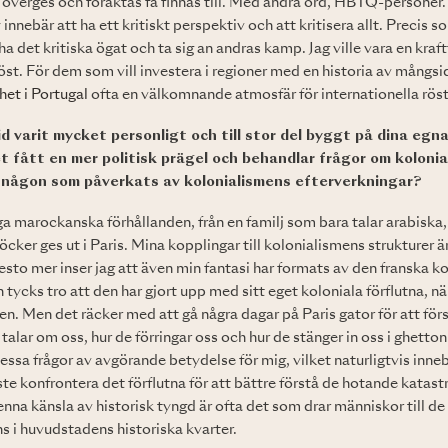
överges och föraktas få finnas till. Med andra ord, HBTQ-personer
innebär att ha ett kritiskt perspektiv och att kritisera allt. Precis s
 ha det kritiska ögat och ta sig an andras kamp. Jag ville vara en kraf
röst. För dem som vill investera i regioner med en historia av mångsid
het i Portugal
ofta en välkomnande atmosfär för internationella röst
id varit mycket personligt och till stor del byggt på dina eg
t fått en mer politisk prägel och behandlar frågor om kolonia
m någon som påverkats av kolonialismens efterverkningar?
a marockanska förhållanden, från en familj som bara talar arabiska, 
cker ges ut i Paris. Mina kopplingar till kolonialismens strukturer 
 desto mer inser jag att även min fantasi har formats av den franska k
 tycks tro att den har gjort upp med sitt eget koloniala förflutna, nä
en. Men det räcker med att gå några dagar på Paris gator för att för
 talar om oss, hur de förringar oss och hur de stänger in oss i ghett
ssa frågor av avgörande betydelse för mig, vilket naturligtvis inneb
te konfrontera det förflutna för att bättre förstå de hotande katas
nna känsla av historisk tyngd är ofta det som drar människor till de
s i huvudstadens historiska kvarter.