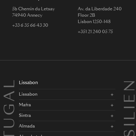
5b Chemin du Letsay
Av. da Liberdade 240
74940 Annecy
Floor 2B
Lisbon 1250-148
+33 6 35 66 43 30
+351 21 240 05 75
PORTUGAL
BRASILI
Lissabon
Lissabon
Mafra
Sintra
Almada