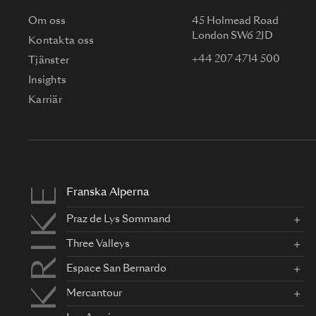
Om oss
45 Holmead Road
London SW6 2JD
Kontakta oss
+44 207 4714 500
Tjänster
Insights
Karriär
FRANKRIKE
Franska Alperna
Praz de Lys Sommand
Three Valleys
Espace San Bernardo
Mercantour