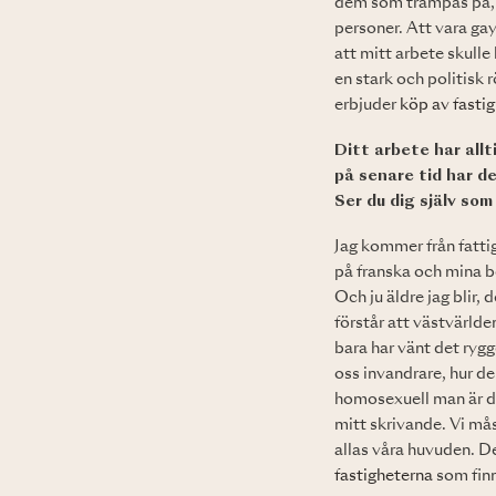
dem som trampas på, 
personer. Att vara gay 
att mitt arbete skulle
en stark och politisk 
erbjuder
köp av fastig
Ditt arbete har allt
på senare tid har de
Ser du dig själv so
Jag kommer från fattig
på franska och mina bö
Och ju äldre jag blir,
förstår att västvärlden
bara har vänt det rygg
oss invandrare, hur de
homosexuell man är de
mitt skrivande. Vi mås
allas våra huvuden. De
fastigheterna
som finn