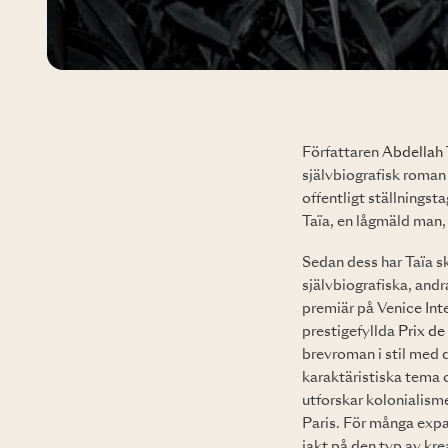
Författaren
Abdellah 
självbiografisk roma
offentligt ställnings
Taïa, en lågmäld man, 
Sedan dess har Taïa sk
självbiografiska, and
premiär på Venice Int
prestigefyllda
Prix de
brevroman i stil med 
karaktäristiska tema 
utforskar kolonialisme
Paris. För många expat
jakt på den typ av kre