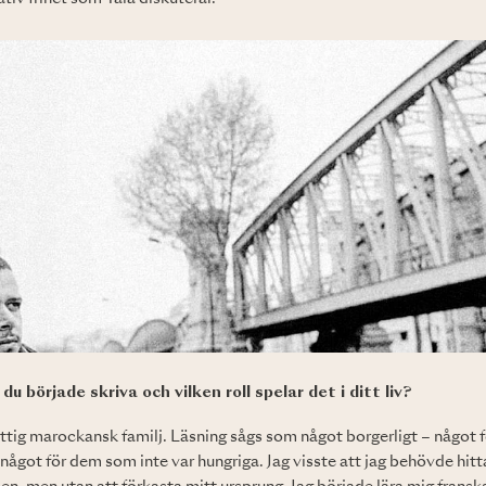
u började skriva och vilken roll spelar det i ditt liv?
 fattig marockansk familj. Läsning sågs som något borgerligt – något
got för dem som inte var hungriga. Jag visste att jag behövde hitta