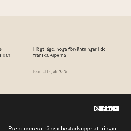
s
Högt läge, höga förväntningar i de
sidan
franska Alperna
Journal
·
17 juli 2026
Prenumerera på nya bostadsuppdateringar