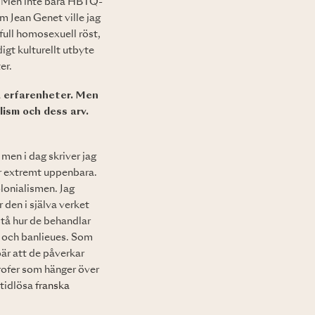
. Men inte bara HBTQ-
om Jean Genet ville jag
tfull homosexuell röst,
igt kulturellt utbyte
er.
na erfarenheter. Men
lism och dess arv.
men i dag skriver jag
är extremt uppenbara.
olonialismen. Jag
r den i själva verket
stå hur de behandlar
on och banlieues. Som
är att de påverkar
trofer som hänger över
 tidlösa
franska