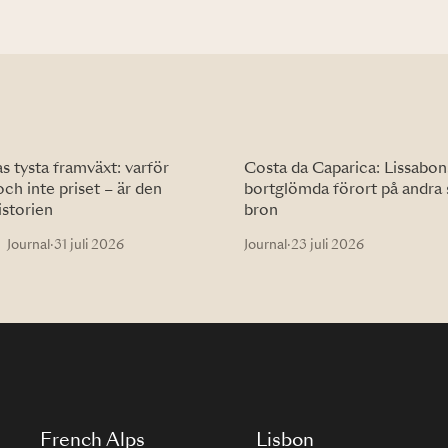
 tysta framväxt: varför
Costa da Caparica: Lissabon
och inte priset – är den
bortglömda förort på andra 
istorien
bron
Journal
·
31 juli 2026
Journal
·
23 juli 2026
French Alps
Lisbon