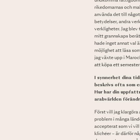
undkomma fattigdomen,
rikedomarnas och makth
använda det till något
betydelser, andra ver
verkligheter. Jag blev
mitt grannskaps berät
hade inget annat val ä
möjlighet att läsa so
jag växte upp i Maroc
att köpa ett semester
I synnerhet dina ti
beskrivs ofta som e
Hur har din uppfatt
arabvärlden föränd
Först vill jag klargör
problem i många länder
accepterat som vi vill
klichéer – är därför n