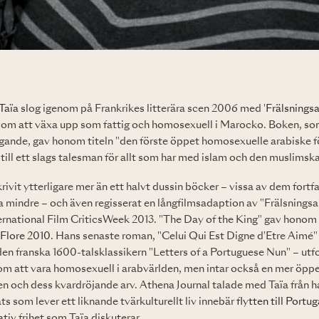
Taïa
slog igenom på Frankrikes litterära scen 2006 med '
Frälsnings
n om att växa upp som fattig och homosexuell i Marocko. Boken, so
tagande, gav honom titeln "den förste öppet homosexuelle arabiske f
till ett slags talesman för allt som har med islam och den muslimska
rivit ytterligare mer än ett halvt dussin böcker – vissa av dem fortf
ra mindre – och även regisserat en långfilmsadaption av "Frälsning
ernational Film CriticsWeek 2013. "The Day of the King" gav honom
 Flore 2010
. Hans senaste roman, "Celui Qui Est Digne d'Etre Aimé" 
den franska 1600-talsklassikern "Letters of a Portuguese Nun" – utf
om att vara homosexuell i arabvärlden, men intar också en mer öppet
n och dess kvardröjande arv. Athena Journal talade med Taïa från han
s som lever ett liknande tvärkulturellt liv innebär
flytten till Portug
ativ frihet som Taïa diskuterar.