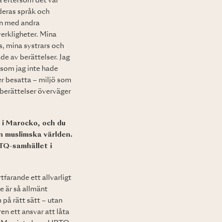
a eftersom det var
 deras språk och
den med andra
erkligheter. Mina
rs, mina systrars och
e av berättelser. Jag
 som jag inte hade
er besatta – miljö som
berättelser överväger
 i Marocko, och du
n muslimska världen.
TQ-samhället i
tfarande ett allvarligt
e är så allmänt
 på rätt sätt – utan
en ett ansvar att låta