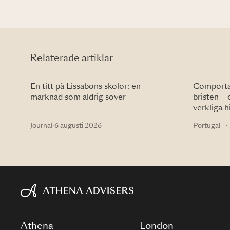
Relaterade artiklar
En titt på Lissabons skolor: en
Comportas
marknad som aldrig sover
bristen – 
verkliga h
Journal
·
6 augusti 2026
Portugal
·
Athena
London