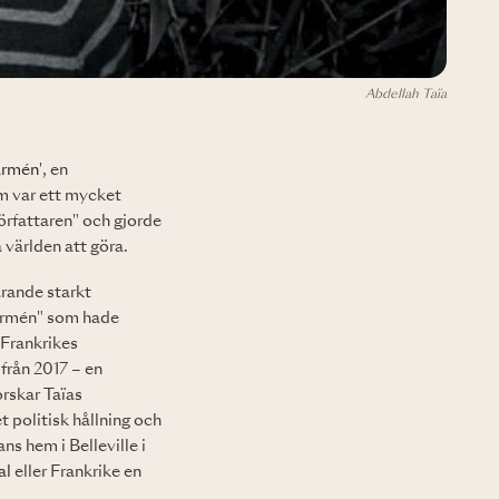
Abdellah Taïa
armén
', en
m var ett mycket
örfattaren" och gjorde
 världen att göra.
arande starkt
sarmén" som hade
 Frankrikes
från 2017 – en
orskar Taïas
 politisk hållning och
s hem i Belleville i
al
eller Frankrike en