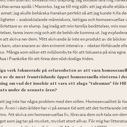
 men utan att förkasta mitt ursprung. Jag började lära mig fransk
avarnas språk i Marocko. Jag sa till mig själv att jag skulle stjäla
 annat: jag skulle behärska franskan perfekt så att jag kunde fylla 
kligheter – arabisktalande människors, fattigas och homosexuellas v
 författare av en slump. Jag insåg att min familjs berättelser, min mo
telser, fanns inom mig och att de behövde komma ut. Jag exploderad
n att skriva ner dem. Mitt skrivande är inte en produkt av de böcker
m barn, utan snarare av den extremt intensiva – nästan förhäxade ell
ko. Många som söker ett miljöombyte för att fokusera på sina egna 
hus i Frankrike
för att finna den nödvändiga friden.
diga verk fokuserade på erfarenheten av att vara homosexuell
n av de mest framträdande öppet homosexuella rösterna i de
ning om vad det innebär att vara ett slags "talesman" för HB
rats under de senaste åren?
a att jag inte har några problem med den rollen. Homosexualitet är for
. Även i västvärlden har vi på senare tid sett att det fortfarande int
 tro. Att skriva om homosexuellas liv, försvara dem och tala om dem
ågot som jag tar på mycket, mycket stort allvar. För mig har litteratur