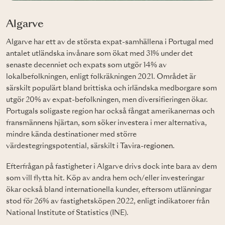
Algarve
Algarve har ett av de största expat-samhällena i Portugal med
antalet utländska invånare som ökat med 31% under det
senaste decenniet och expats som utgör 14% av
lokalbefolkningen, enligt folkräkningen 2021. Området är
särskilt populärt bland brittiska och irländska medborgare som
utgör 20% av expat-befolkningen, men diversifieringen ökar.
Portugals soligaste region har också fångat amerikanernas och
fransmännens hjärtan, som söker investera i mer alternativa,
mindre kända destinationer med större
värdestegringspotential, särskilt i
Tavira-regionen
.
Efterfrågan på fastigheter i Algarve drivs dock inte bara av dem
som vill flytta hit. Köp av andra hem och/eller investeringar
ökar också bland internationella kunder, eftersom utlänningar
stod för 26% av fastighetsköpen 2022, enligt indikatorer från
National Institute of Statistics (INE).