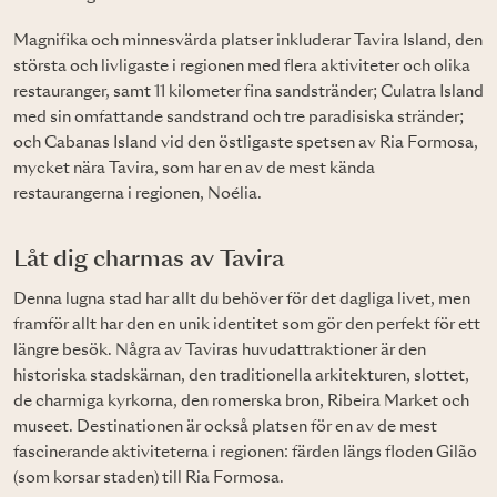
Magnifika och minnesvärda platser inkluderar Tavira Island, den
största och livligaste i regionen med flera aktiviteter och olika
restauranger, samt 11 kilometer fina sandstränder; Culatra Island
med sin omfattande sandstrand och tre paradisiska stränder;
och Cabanas Island vid den östligaste spetsen av Ria Formosa,
mycket nära Tavira, som har en av de mest kända
restaurangerna i regionen, Noélia.
Låt dig charmas av Tavira
Denna lugna stad har allt du behöver för det dagliga livet, men
framför allt har den en unik identitet som gör den perfekt för ett
längre besök. Några av Taviras huvudattraktioner är den
historiska stadskärnan, den traditionella arkitekturen, slottet,
de charmiga kyrkorna, den romerska bron, Ribeira Market och
museet. Destinationen är också platsen för en av de mest
fascinerande aktiviteterna i regionen: färden längs floden Gilão
(som korsar staden) till Ria Formosa.