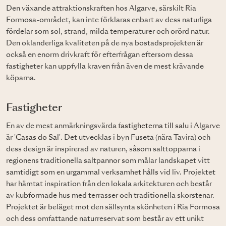
Den växande attraktionskraften hos Algarve, särskilt Ria
Formosa-området, kan inte förklaras enbart av dess naturliga
fördelar som sol, strand, milda temperaturer och orörd natur.
Den oklanderliga kvaliteten på de nya bostadsprojekten är
också en enorm drivkraft för efterfrågan eftersom dessa
fastigheter kan uppfylla kraven från även de mest krävande
köparna.
Fastigheter
En av de mest anmärkningsvärda
fastigheterna till salu i Algarve
är '
Casas do Sal
'. Det utvecklas i byn Fuseta (nära Tavira) och
dess design är inspirerad av naturen, såsom salttopparna i
regionens traditionella saltpannor som målar landskapet vitt
samtidigt som en urgammal verksamhet hålls vid liv. Projektet
har hämtat inspiration från den lokala arkitekturen och består
av kubformade hus med terrasser och traditionella skorstenar.
Projektet är beläget mot den sällsynta skönheten i Ria Formosa
och dess omfattande naturreservat som består av ett unikt