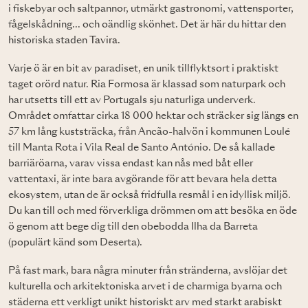
i fiskebyar och saltpannor, utmärkt gastronomi, vattensporter,
fågelskådning... och oändlig skönhet. Det är här du hittar den
historiska staden
Tavira
.
Varje ö är en bit av paradiset, en unik tillflyktsort i praktiskt
taget orörd natur. Ria Formosa är klassad som naturpark och
har utsetts till ett av Portugals sju naturliga underverk.
Området omfattar cirka 18 000 hektar och sträcker sig längs en
57 km lång kuststräcka, från Ancão-halvön i kommunen Loulé
till Manta Rota i Vila Real de Santo António. De så kallade
barriäröarna, varav vissa endast kan nås med båt eller
vattentaxi, är inte bara avgörande för att bevara hela detta
ekosystem, utan de är också fridfulla resmål i en idyllisk miljö.
Du kan till och med förverkliga drömmen om att besöka en öde
ö genom att bege dig till den obebodda Ilha da Barreta
(populärt känd som Deserta).
På fast mark, bara några minuter från stränderna, avslöjar det
kulturella och arkitektoniska arvet i de charmiga byarna och
städerna ett verkligt unikt historiskt arv med starkt arabiskt