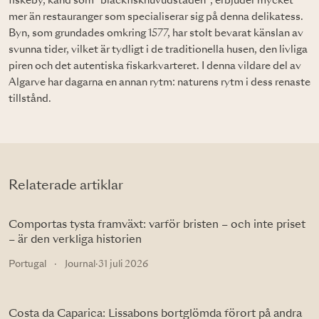
fiskeby, känd som "bläckfiskhuvudstaden", erbjuder mycket
mer än restauranger som specialiserar sig på denna delikatess.
Byn, som grundades omkring 1577, har stolt bevarat känslan av
svunna tider, vilket är tydligt i de traditionella husen, den livliga
piren och det autentiska fiskarkvarteret. I denna vildare del av
Algarve har dagarna en annan rytm: naturens rytm i dess renaste
tillstånd.
Relaterade artiklar
Comportas tysta framväxt: varför bristen – och inte priset
– är den verkliga historien
Portugal
·
Journal
·
31 juli 2026
Costa da Caparica: Lissabons bortglömda förort på andra