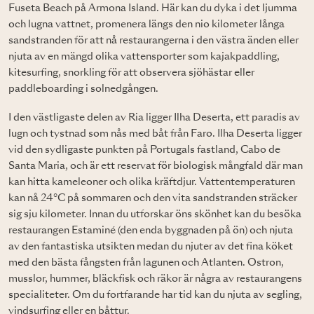
Fuseta Beach på Armona Island. Här kan du dyka i det ljumma
och lugna vattnet, promenera längs den nio kilometer långa
sandstranden för att nå restaurangerna i den västra änden eller
njuta av en mängd olika vattensporter som kajakpaddling,
kitesurfing, snorkling för att observera sjöhästar eller
paddleboarding i solnedgången.
I den västligaste delen av Ria ligger Ilha Deserta, ett paradis av
lugn och tystnad som nås med båt från Faro. Ilha Deserta ligger
vid den sydligaste punkten på Portugals fastland, Cabo de
Santa Maria, och är ett reservat för biologisk mångfald där man
kan hitta kameleoner och olika kräftdjur. Vattentemperaturen
kan nå 24°C på sommaren och den vita sandstranden sträcker
sig sju kilometer. Innan du utforskar öns skönhet kan du besöka
restaurangen Estaminé (den enda byggnaden på ön) och njuta
av den fantastiska utsikten medan du njuter av det fina köket
med den bästa fångsten från lagunen och Atlanten. Ostron,
musslor, hummer, bläckfisk och räkor är några av restaurangens
specialiteter. Om du fortfarande har tid kan du njuta av segling,
vindsurfing eller en båttur.