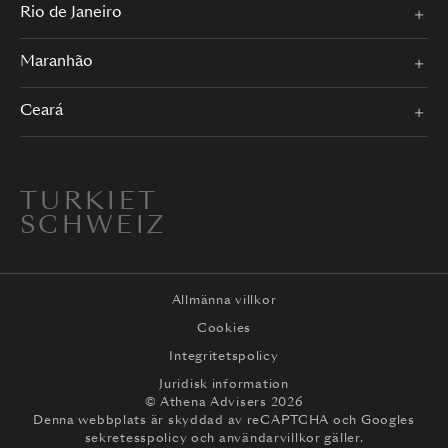
Rio de Janeiro
Maranhão
Ceará
TURKIET
SCHWEIZ
Allmänna villkor
Cookies
Integritetspolicy
Juridisk information
© Athena Advisers 2026
Denna webbplats är skyddad av reCAPTCHA och
Googles
sekretesspolicy
och
användarvillkor
gäller.