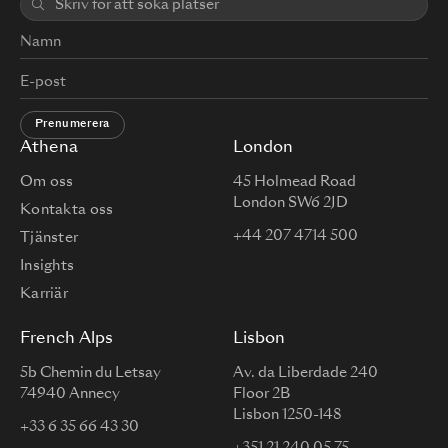
Prenumerera
Athena
London
Om oss
45 Holmead Road
London SW6 2JD
Kontakta oss
+44 207 4714 500
Tjänster
Insights
Karriär
French Alps
Lisbon
5b Chemin du Letsay
Av. da Liberdade 240
74940 Annecy
Floor 2B
Lisbon 1250-148
+33 6 35 66 43 30
+351 21 240 05 75