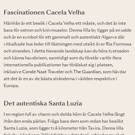
Fascinationen Cacela Velha
Härifrån är ett besök i Cacela Velha ett måste, och det är inte
bara för ostron och knivmusslor. Denna lilla by ligger på en udde
och är en symbol för ett gammalt och autentiskt Algarve där
vitkalkade hus leder till fästningen med utsikt över Ria Formosa
och stranden. I detta hisnande landskap kan du höra tystnaden
och känna havsbrisen, samtidigt som du förstår varför flera
internationella publikationer har förälskat sig i platsen,
inklusive
Condé Nast Traveler
och
The Guardian
, som hävdar
att det är en av de bästa stränderna i världen respektive i
Europa.
Det autentiska Santa Luzia
I en region full av charm och dolda hörn är Cacela Velha långt
ifrån den enda pärlan. Fråga bara dem som redan har besökt
Santa Luzia, som ligger två kilometer från Tavira. Denna lilla