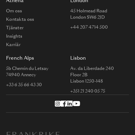
Athena
London
Om oss
45 Holmead Road
London SW6 2JD
Kontakta oss
+44 207 4714 500
Tjänster
Insights
Karriär
French Alps
Lisbon
5b Chemin du Letsay
Av. da Liberdade 240
74940 Annecy
Floor 2B
Lisbon 1250-148
+33 6 35 66 43 30
+351 21 240 05 75