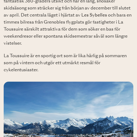
fantastisk 360-graders utsikt och har en lång, snösäker
skidsäsong som sträcker sig från början av december till slutet
av april. Det centrala läget i hjärtat av
Les Sybelles
och bara en
timmes bilresa från Grenobles flygplats gör fastigheter i La
Toussuire särskilt attraktiva för dem som söker en bas för
weekendresor eller spontana skidsemestrar såväl som längre
vistelser.
La Toussuire är en sportig ort som är lika härlig på sommaren
som på vintern och utgör ett utmärkt resmål för
cykelentusiaster.