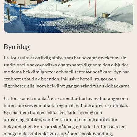
Byn idag
La Toussuire är en livlig alpby som har bevarat mycket av sin
traditionella savoyardiska charm samtidigt som den erbjuder
moderna bekvämligheter och faciliteter för besökare. Byn har
ett brett utbud av boenden, inklusive hotell, stugor och
lägenheter, alla inom bekvämt gångavstånd från skidbackarna.
La Toussuire har också ett varierat utbud av restauranger och
barer som serverar utsökt regional mat och après-ski-drinkar.
Byn har flera butiker, inklusive skiduthyrning och
utrustningsbutiker, samt en stormarknad och apotek för
bekvämlighet. Förutom skidåkning erbjuder La Toussuire en
mängd olika vinteraktiviteter, såsom snöskovandring,