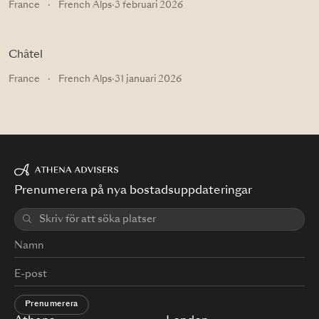
France
·
French Alps
·
3 februari 2026
Châtel
France
·
French Alps
·
31 januari 2026
Prenumerera på nya bostadsuppdateringar
Prenumerera