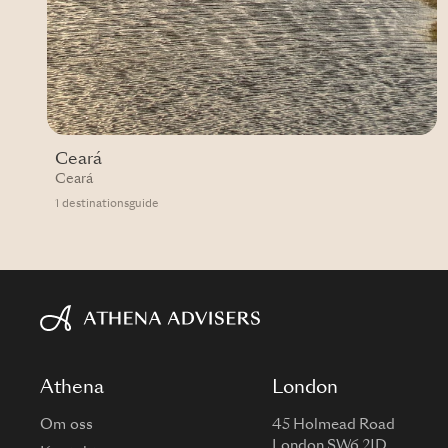
Ceará
Ceará
1 destinationsguide
Athena
London
Om oss
45 Holmead Road
London SW6 2JD