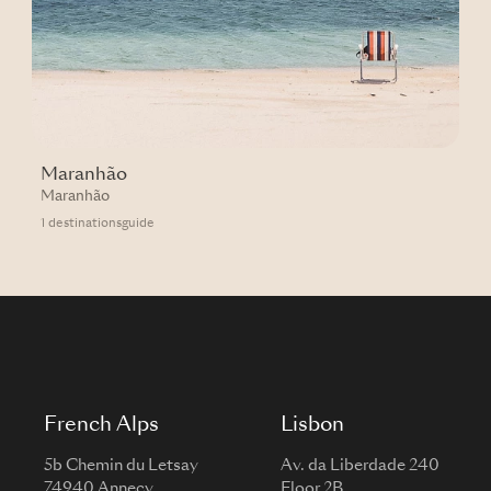
Maranhão
Maranhão
1 destinationsguide
French Alps
Lisbon
5b Chemin du Letsay
Av. da Liberdade 240
74940 Annecy
Floor 2B