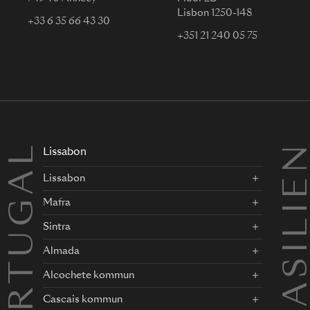
Lisbon 1250-148
+33 6 35 66 43 30
+351 21 240 05 75
PORTUGAL
BRASILI
Lissabon
Lissabon
Mafra
Sintra
Almada
Alcochete kommun
Cascais kommun