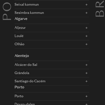
Seixal kommun
Sesimbra kommun
Algarve
Aljezur
Loulé
Olhão
Alentejo
Alcácer do Sal
Grândola
Santiago do Cacém
Porto
Porto
Douro-dalen