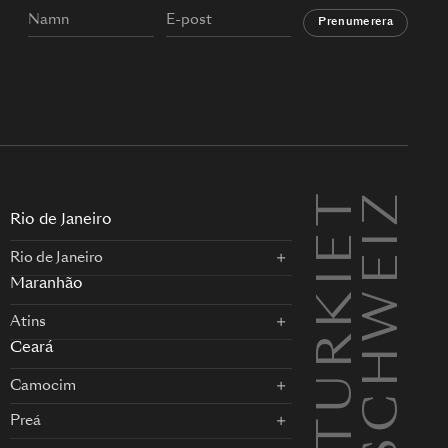
Prenumerera
TURKIET
SCHWEIZ
EN
Rio de Janeiro
Rio de Janeiro
Maranhão
Atins
Ceará
Camocim
Preá