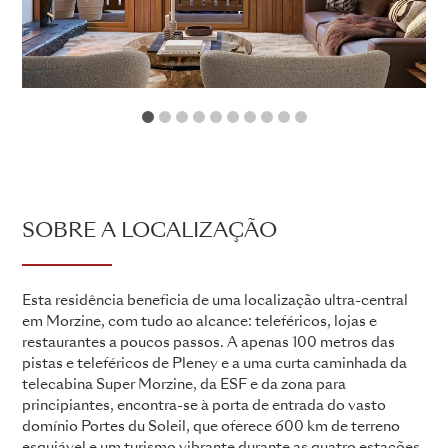
1
2
3
4
5
6
7
8
9
10
SOBRE A LOCALIZAÇÃO
Esta residência beneficia de uma localização ultra-central
em Morzine, com tudo ao alcance: teleféricos, lojas e
restaurantes a poucos passos. A apenas 100 metros das
pistas e teleféricos de Pleney e a uma curta caminhada da
telecabina Super Morzine, da ESF e da zona para
principiantes, encontra-se à porta de entrada do vasto
domínio Portes du Soleil, que oferece 600 km de terreno
esquiável e um turismo vibrante durante as quatro estações