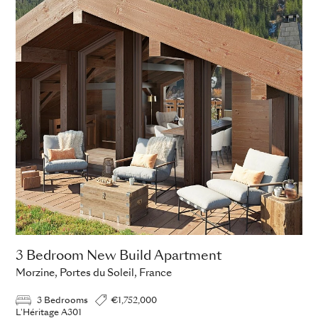
3 Bedroom New Build Apartment
4 
Morzine, Portes du Soleil, France
Mor
3 Bedrooms
€1,752,000
L'Héritage A301
L'H