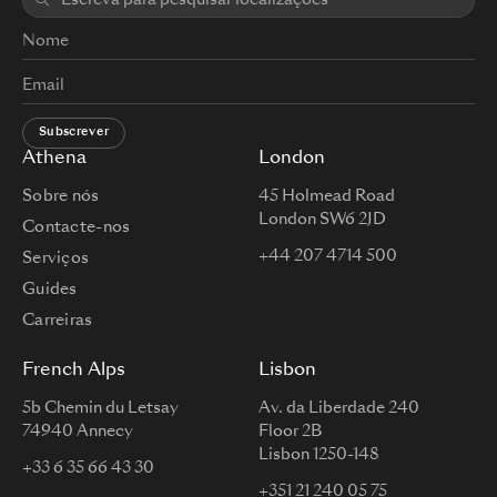
Subscrever
Athena
London
Sobre nós
45 Holmead Road
London SW6 2JD
Contacte-nos
+44 207 4714 500
Serviços
Guides
Carreiras
French Alps
Lisbon
5b Chemin du Letsay
Av. da Liberdade 240
74940 Annecy
Floor 2B
Lisbon 1250-148
+33 6 35 66 43 30
+351 21 240 05 75