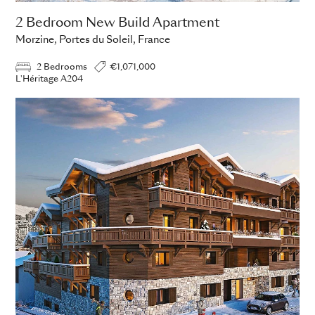
2 Bedroom New Build Apartment
Morzine, Portes du Soleil, France
2 Bedrooms
€1,071,000
L'Héritage A204
ADD TO ENQUIRY