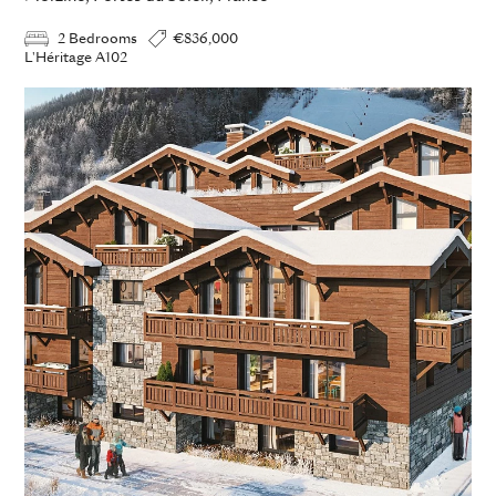
2 Bedrooms
€836,000
L'Héritage A102
ADD TO ENQUIRY