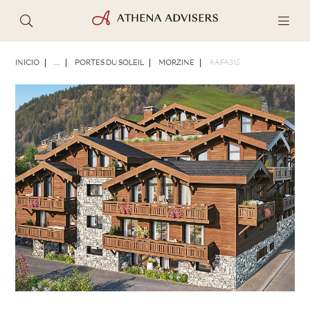
FOTOS
BROCHURA
COMPARTILHAR
INÍCIO
...
PORTES DU SOLEIL
MORZINE
AAFA315