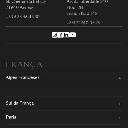
5b Chemin du Letsay
Av. da Liberdade 240
74940 Annecy
Floor 2B
Lisbon 1250-148
+33 6 35 66 43 30
+351 21 240 05 75
FRANÇA
Alpes Franceses
Sul da França
Paris