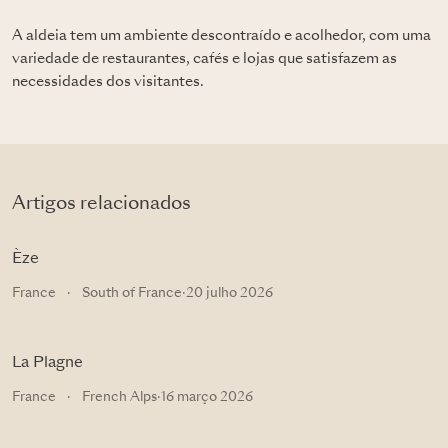
A aldeia tem um ambiente descontraído e acolhedor, com uma
variedade de restaurantes, cafés e lojas que satisfazem as
necessidades dos visitantes.
Artigos relacionados
Èze
France
·
South of France
·
20 julho 2026
La Plagne
France
·
French Alps
·
16 março 2026