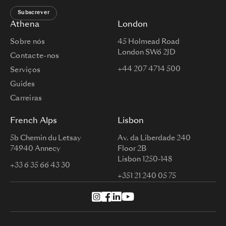
Subscrever
Athena
London
Sobre nós
45 Holmead Road
London SW6 2JD
Contacte-nos
+44 207 4714 500
Serviços
Guides
Carreiras
French Alps
Lisbon
5b Chemin du Letsay
Av. da Liberdade 240
74940 Annecy
Floor 2B
Lisbon 1250-148
+33 6 35 66 43 30
+351 21 240 05 75