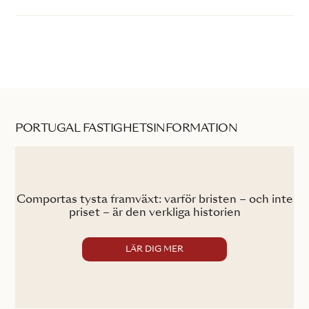
PORTUGAL FASTIGHETSINFORMATION
Comportas tysta framväxt: varför bristen – och inte
Co
priset – är den verkliga historien
LÄR DIG MER