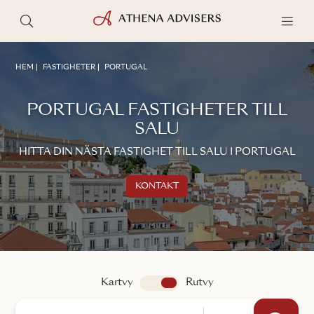
HEM
FASTIGHETER
PORTUGAL
PORTUGAL FASTIGHETER TILL
SALU
HITTA DIN NÄSTA FASTIGHET TILL SALU I PORTUGAL
KONTAKT
Kontakta oss
TALA MED EN MÄKLARE
Kartvy
app.search.view
Rutvy