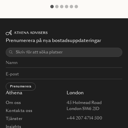
1
2
3
4
5
6
Prenumerera på nya bostadsuppdateringar
Prenumerera
Athena
London
Om oss
45 Holmead Road
London SW6 2JD
Kontakta oss
+44 207 4714 500
Tjänster
Insights