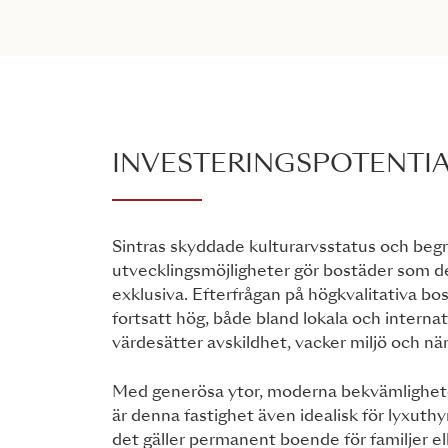
INVESTERINGSPOTENTI
Sintras skyddade kulturarvsstatus och beg
utvecklingsmöjligheter gör bostäder som de
exklusiva. Efterfrågan på högkvalitativa bo
fortsatt hög, både bland lokala och interna
värdesätter avskildhet, vacker miljö och när
Med generösa ytor, moderna bekvämlighete
är denna fastighet även idealisk för lyxuth
det gäller permanent boende för familjer el