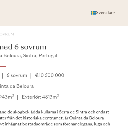
Svenska
FOTON
BROSCHYR
DELA
 SOVRUM
 med 6 sovrum
 Beloura, Sintra, Portugal
6 sovrum
€10 500 000
uinta da Beloura
2
2
: 943m
Exteriör: 4813m
and de skogbeklädda kullarna i Serra de Sintra och endast
ter från det historiska centrumet, är Quinta da Beloura
ivt inhägnat bostadsområde som förenar elegans, lugn och