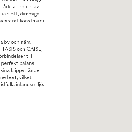
vskildhet samtidigt
mråde är en del av
ka slott, dimmiga
nspirerat konstnärer
tra by och nära
m TASIS och CAISL,
örbindelser till
 perfekt balans
sina klippstränder
me bort, vilket
dfulla inlandsmiljö.