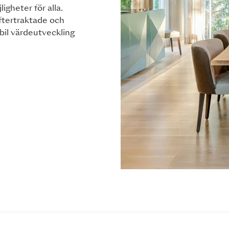
igheter för alla.
ftertraktade och
abil värdeutveckling