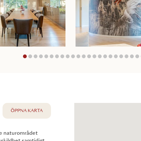
1
2
3
4
5
6
7
8
9
10
11
12
13
14
15
16
17
18
1
ÖPPNA KARTA
de naturområdet