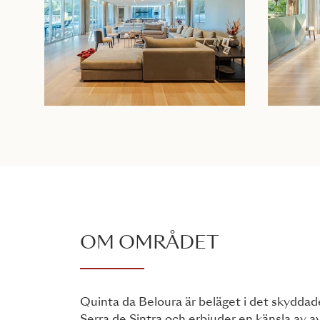
OM OMRÅDET
Quinta da Beloura är beläget i det skydda