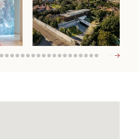
9
20
21
22
23
24
25
26
27
28
29
30
31
32
33
34
35
36
37
38
39
40
41