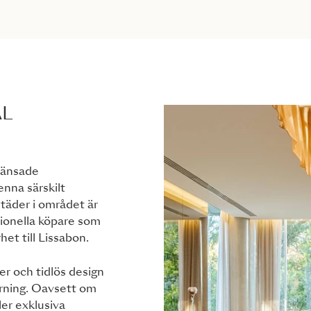
AL
ränsade
nna särskilt
städer i området är
tionella köpare som
het till Lissabon.
r och tidlös design
yrning. Oavsett om
ler exklusiva