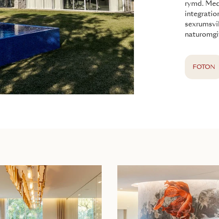
rymd. Med 
integratio
sexrumsvil
naturomgiv
FOTON