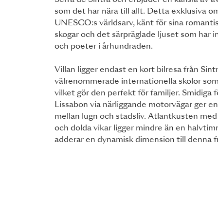
Serra de Sintra och erbjuder en känsla av a
som det har nära till allt. Detta exklusiva o
UNESCO:s världsarv, känt för sina romantis
skogar och det särpräglade ljuset som har i
och poeter i århundraden.
Villan ligger endast en kort bilresa från Sin
välrenommerade internationella skolor so
vilket gör den perfekt för familjer. Smidiga f
Lissabon via närliggande motorvägar ger en
mellan lugn och stadsliv. Atlantkusten med 
och dolda vikar ligger mindre än en halvtim
adderar en dynamisk dimension till denna fri