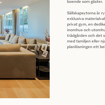
boende som gäster.
Sällskapsytorna är r
exklusiva materialval
privat gym, en dedik
inomhus och utomhus,
trädgården och det 
med familjen eller nj
planlösningen ett be