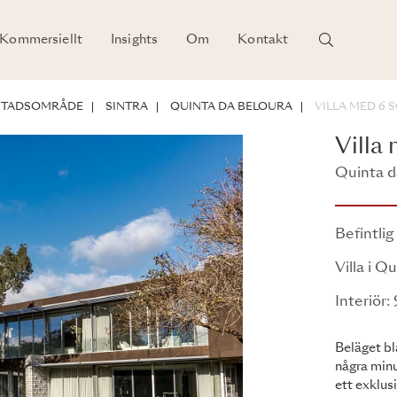
Kommersiellt
Insights
Om
Kontakt
RSTADSOMRÅDE
SINTRA
QUINTA DA BELOURA
VILLA MED 6
Villa
Quinta da
Befintlig
Villa i Q
Interiör
Beläget bl
några minu
ett exklus